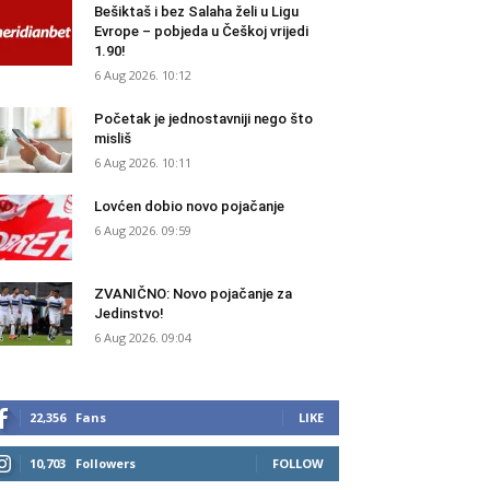
Bešiktaš i bez Salaha želi u Ligu
Evrope – pobjeda u Češkoj vrijedi
1.90!
6 Aug 2026. 10:12
Početak je jednostavniji nego što
misliš
6 Aug 2026. 10:11
Lovćen dobio novo pojačanje
6 Aug 2026. 09:59
ZVANIČNO: Novo pojačanje za
Jedinstvo!
6 Aug 2026. 09:04
22,356
Fans
LIKE
10,703
Followers
FOLLOW