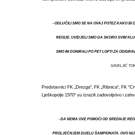
–
ODLUČILI SMO SE NA OVAJ POTEZ KAKO B
REGIJE. UVIDJELI SMO DA SKORO SVIM KL
SMO IM DONIRALI PO PET LOPTI ZA ODIGRA
SAVELJIĆ TO
Predstavnici FK „Drezga“, FK „Ribnica“, FK “Crv
Lješkopolje 1970“ su izrazili zadovoljstvo i zahv
–
DA NEMA OVE POMOĆI OD SREDNJE REGIJ
PROLJEĆNJEM DIJELU ŠAMPIONATA. OVO NIJ