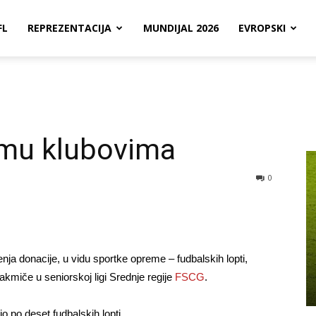
FL
REPREZENTACIJA
MUNDIJAL 2026
EVROPSKI
emu klubovima
0
ja donacije, u vidu sportke opreme – fudbalskih lopti,
takmiče u seniorskoj ligi Srednje regije
FSCG
.
o po deset fudbalskih lopti.