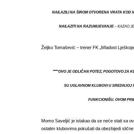
NAILAZILI NA ŠIROM OTVORENA VRATA KOD 
NAILAZITI NA RAZUMIJEVANJE
– KAZAO JE
Željko Tomašević – trener FK „Mladost Lješkopo
–
OVO JE ODLIČAN POTEZ, POGOTOVO ZA K
SU UGLAVNOM KLUBOVI U SREDNJOJ RE
FUNKCIONIŠU. OVOM PRI
Momo Saveljić je istakao da se neće stati sa o
ostalim klubovima pokušati da obezbijedi slične