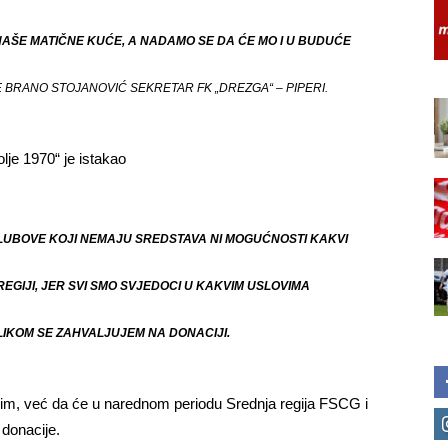
NAŠE MATIČNE KUĆE, A NADAMO SE DA ĆE MO I U BUDUĆE
 BRANO STOJANOVIĆ SEKRETAR FK „DREZGA“ – PIPERI.
lje 1970“ je istakao
LUBOVE KOJI NEMAJU SREDSTAVA NI MOGUĆNOSTI KAKVI
GIJI, JER SVI SMO SVJEDOCI U KAKVIM USLOVIMA
LIKOM SE ZAHVALJUJEM NA DONACIJI.
vim, već da će u narednom periodu Srednja regija FSCG i
 donacije.