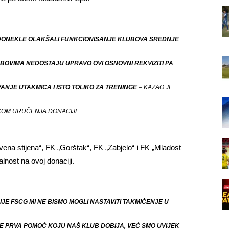
I DONEKLE OLAKŠALI FUNKCIONISANJE KLUBOVA SREDNJE
UBOVIMA NEDOSTAJU UPRAVO OVI OSNOVNI REKVIZITI PA
VANJE UTAKMICA I ISTO TOLIKO ZA TRENINGE
– KAZAO JE
KOM URUČENJA DONACIJE.
ena stijena“, FK „Gorštak“, FK „Zabjelo“ i FK „Mladost
alnost na ovoj donaciji.
E FSCG MI NE BISMO MOGLI NASTAVITI TAKMIČENJE U
E PRVA POMOĆ KOJU NAŠ KLUB DOBIJA, VEĆ SMO UVIJEK