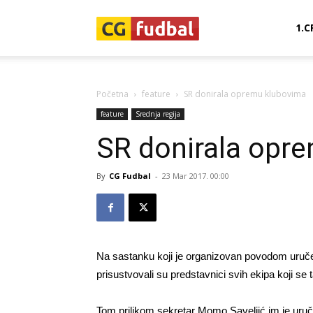
CG-
1.C
Fudbal
Početna
feature
SR donirala opremu klubovima
feature
Srednja regija
SR donirala opr
By
CG Fudbal
-
23 Mar 2017. 00:00
Na sastanku koji je organizovan povodom uručen
prisustvovali su predstavnici svih ekipa koji se 
Tom prilikom sekretar Momo Saveljić im je uruči