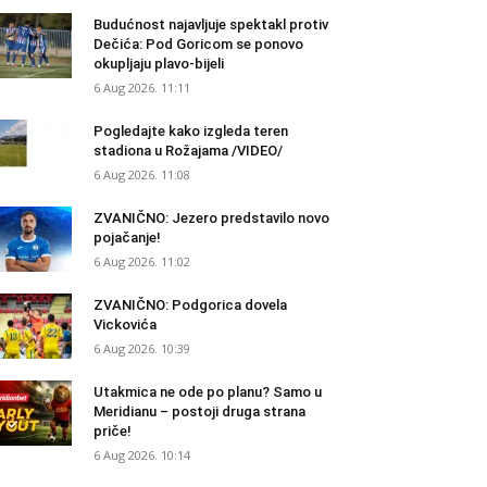
Budućnost najavljuje spektakl protiv
Dečića: Pod Goricom se ponovo
okupljaju plavo-bijeli
6 Aug 2026. 11:11
Pogledajte kako izgleda teren
stadiona u Rožajama /VIDEO/
6 Aug 2026. 11:08
ZVANIČNO: Jezero predstavilo novo
pojačanje!
6 Aug 2026. 11:02
ZVANIČNO: Podgorica dovela
Vickovića
6 Aug 2026. 10:39
Utakmica ne ode po planu? Samo u
Meridianu – postoji druga strana
priče!
6 Aug 2026. 10:14