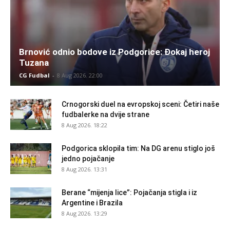
Brnović odnio bodove iz Podgorice: Đokaj heroj
Tuzana
CG Fudbal
-
8 Aug 2026. 22:00
Crnogorski duel na evropskoj sceni: Četiri naše
fudbalerke na dvije strane
8 Aug 2026. 18:22
Podgorica sklopila tim: Na DG arenu stiglo još
jedno pojačanje
8 Aug 2026. 13:31
Berane “mijenja lice”: Pojačanja stigla i iz
Argentine i Brazila
8 Aug 2026. 13:29