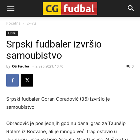
CG-
Početna
Ex-Yu
Ex-Yu
Fudbal
Srpski fudbaler izvršio
samoubistvo
By
CG Fudbal
-
2 Sep 2021. 10:40
0
Srpski fudbaler Goran Obradović (36) izvršio je
samoubistvo.
Obradović je posljednjih godinu dana igrao za Taunšip
Rolers iz Bocvane, ali je mnogo veći trag ostavio u
Jerevanu, braneći boje Ararata, Gandžasara, Alaškerta i