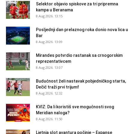
Selektor objavio spiskove za tri pripremna
kampa u Beranama
8 Aug 2026. 13:15
Posljednji dan prelaznog roka donio nova lica u
Bar
8 Aug 2026. 13:09
Mirandes potvrdio rastanak sa crnogorskim
reprezentativcem
8 Aug 2026. 13:07
Budućnost želi nastavak pobjedničkog starta,
Dečić traži prvi trijumf
8 Aug 2026. 12:32
KVIZ: Da li koristiš sve mogućnosti svog
Meridian naloga?
8 Aug 2026. 11:50
Ljetnja slot avantura počinje – Expanse