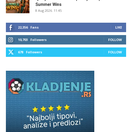
Summer Wins
8 Aug 2026. 11:45
22,356
Fans
LIKE
10,703
Followers
FOLLOW
678
Followers
FOLLOW