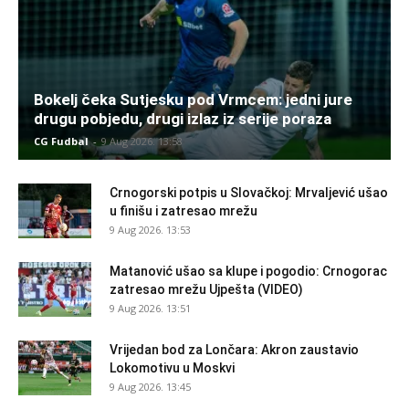
Bokelj čeka Sutjesku pod Vrmcem: jedni jure
drugu pobjedu, drugi izlaz iz serije poraza
CG Fudbal
-
9 Aug 2026. 13:58
Crnogorski potpis u Slovačkoj: Mrvaljević ušao
u finišu i zatresao mrežu
9 Aug 2026. 13:53
Matanović ušao sa klupe i pogodio: Crnogorac
zatresao mrežu Ujpešta (VIDEO)
9 Aug 2026. 13:51
Vrijedan bod za Lončara: Akron zaustavio
Lokomotivu u Moskvi
9 Aug 2026. 13:45