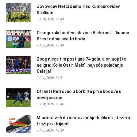
Jovovićev Nefči demolirao Kumburovićev
Kizilkum
9 Aug 2026. 13:43
Crnogorski tandem slavio u Bjelorusiji: Dinamo
Brest odnio sva tri boda
9 Aug 2026. 13:39
Zbog njega tim postigne 74 gola, a on uopšte
ne igra: Ko je Ostin Mekfi, najveće pojačanje
Čelsija!
9 Aug 2026. 12:51
Otrant i Petrovac u borbi za prve bodove u
novoj sezoni
9 Aug 2026. 12:46
Mladost želi da nastavi pobjednički niz, Jezero
traži prvi trijumf
9 Aug 2026. 12:38