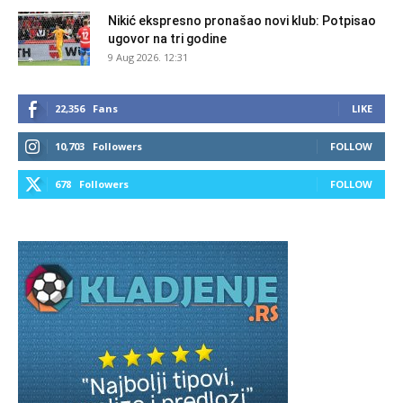
Nikić ekspresno pronašao novi klub: Potpisao
ugovor na tri godine
9 Aug 2026. 12:31
22,356
Fans
LIKE
10,703
Followers
FOLLOW
678
Followers
FOLLOW