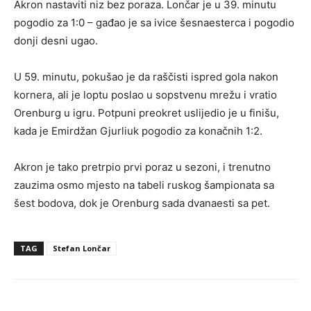
Akron nastaviti niz bez poraza. Lončar je u 39. minutu
pogodio za 1:0 – gađao je sa ivice šesnaesterca i pogodio
donji desni ugao.
U 59. minutu, pokušao je da raščisti ispred gola nakon
kornera, ali je loptu poslao u sopstvenu mrežu i vratio
Orenburg u igru. Potpuni preokret uslijedio je u finišu,
kada je Emirdžan Gjurliuk pogodio za konačnih 1:2.
Akron je tako pretrpio prvi poraz u sezoni, i trenutno
zauzima osmo mjesto na tabeli ruskog šampionata sa
šest bodova, dok je Orenburg sada dvanaesti sa pet.
TAG
Stefan Lončar