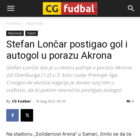
CG-
Početna
Najnovije
Najnovije
Vijesti
Fudbal
Stefan Lončar postigao gol i
autogol u porazu Akrona
Stefan Lončar bio je u centru pažnje u porazu Akrona
od Orenburga (1:2) u 5. kolu ruske Premijer lige.
Crnogorski vezista najprije je doveo svoj tim u
vođstvo, da bi potom nesrećno postigao autogol.
By
CG Fudbal
-
18 Aug 2025. 09:34
0
Na stadionu „Solidarnost Arena“ u Samari, činilo se da će