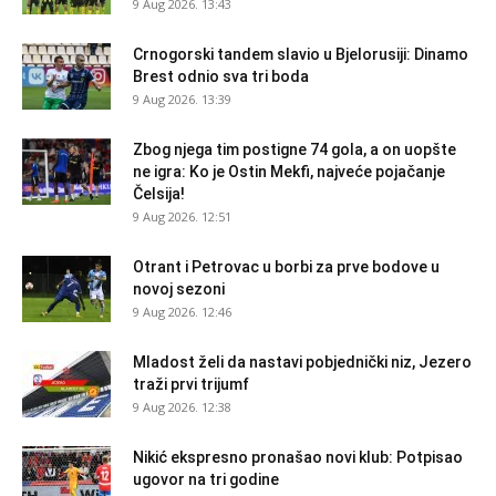
9 Aug 2026. 13:43
Crnogorski tandem slavio u Bjelorusiji: Dinamo
Brest odnio sva tri boda
9 Aug 2026. 13:39
Zbog njega tim postigne 74 gola, a on uopšte
ne igra: Ko je Ostin Mekfi, najveće pojačanje
Čelsija!
9 Aug 2026. 12:51
Otrant i Petrovac u borbi za prve bodove u
novoj sezoni
9 Aug 2026. 12:46
Mladost želi da nastavi pobjednički niz, Jezero
traži prvi trijumf
9 Aug 2026. 12:38
Nikić ekspresno pronašao novi klub: Potpisao
ugovor na tri godine