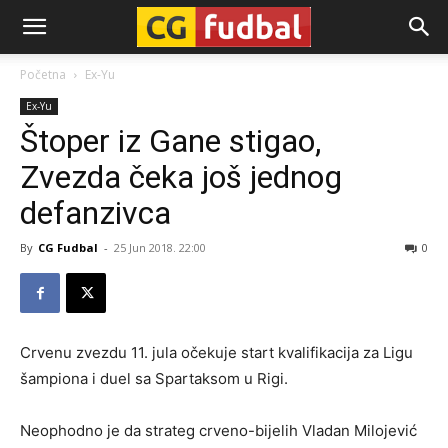
CG-
Početna
Ex-Yu
Ex-Yu
Fudbal
Štoper iz Gane stigao,
Zvezda čeka još jednog
defanzivca
By
CG Fudbal
-
25 Jun 2018. 22:00
0
Crvenu zvezdu 11. jula očekuje start kvalifikacija za Ligu
šampiona i duel sa Spartaksom u Rigi.
Neophodno je da strateg crveno-bijelih Vladan Milojević