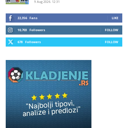
9 Aug 2026. 12:31
22,356
Fans
LIKE
10,703
Followers
FOLLOW
678
Followers
FOLLOW