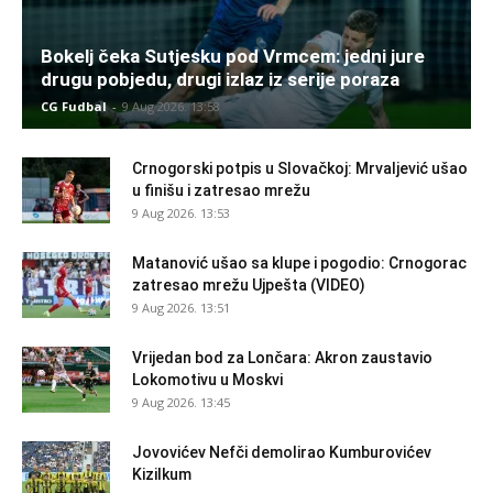
Bokelj čeka Sutjesku pod Vrmcem: jedni jure
drugu pobjedu, drugi izlaz iz serije poraza
CG Fudbal
-
9 Aug 2026. 13:58
Crnogorski potpis u Slovačkoj: Mrvaljević ušao
u finišu i zatresao mrežu
9 Aug 2026. 13:53
Matanović ušao sa klupe i pogodio: Crnogorac
zatresao mrežu Ujpešta (VIDEO)
9 Aug 2026. 13:51
Vrijedan bod za Lončara: Akron zaustavio
Lokomotivu u Moskvi
9 Aug 2026. 13:45
Jovovićev Nefči demolirao Kumburovićev
Kizilkum