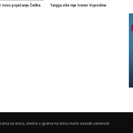
ć novo pojačanje Čelika
Tanjga više nije trener Vojvodine
rama na sreću, učešće u igrama na sreću može izazvati zavisnost.