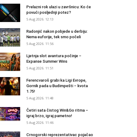
Prelazni rok ulazi u završnicu: Ko će
povući posljednji potez?
5 Aug 2026. 12:13
Radonjić nakon pobjede u derbiju:
Nema euforije, tek smo počeli
5 Aug 2026. 11:56
Ljetnja slot avantura počinje –
Expanse Summer Wins
5 Aug 2026. 11:51
Ferencvaroš grabi ka Ligi Evrope,
Gornik pada u Budimpešti – kvota
1.75!
5 Aug 2026. 11:48
Četiri sata čistog Win&Go ritma –
igraj brzo, igraj pametno!
5 Aug 2026. 11:46
Crnogorski reprezentativac pojačao