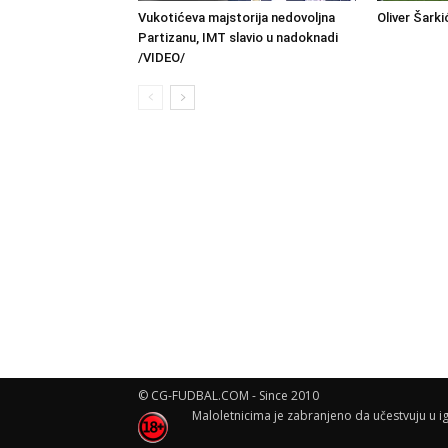
Vukotićeva majstorija nedovoljna
Oliver Šarki
Partizanu, IMT slavio u nadoknadi
/VIDEO/
© CG-FUDBAL.COM - Since 2010
Maloletnicima je zabranjeno da učestvuju u ig