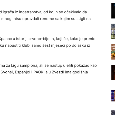
igrača iz inostranstva, od kojih se očekivalo da
 mnogi nisu opravdali renome sa kojim su stigli na
Španac u istoriji crveno-bijelih, koji će, kako je prenio
u napustiti klub, samo šest mjeseci po dolasku iz
ama za Ligu šampiona, ali se nastup u eliti pokazao kao
s, Svonsi, Espanjol i PAOK, a u Zvezdi ima godišnja