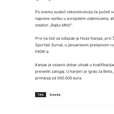
Po svemu sudeći rekonstrukcija će početi od 
naprave razliku u evropskim utakmicama, ali
stadion „Rajko Mitić“.
Prvi na listi za odlazak je Hoze Kanjas, prvi 
Sportski žurnal, u januarskom prelaznom rok
PAOK-a.
Kanjas je ostavio dobar utisak u kvalifikacij
preveliki zalogaj. U karijeri je igrao za Beti
primanja od 500.000 eura.
TAG
Zvezda