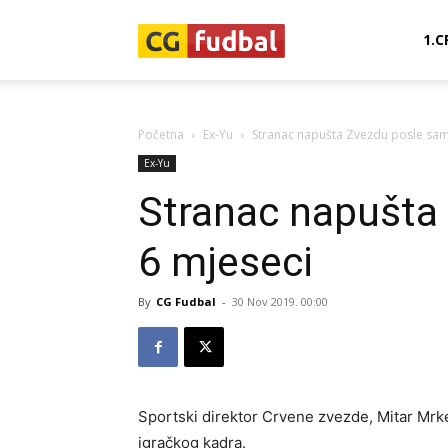
CG-
1.C
Fudbal
Početna
Ex-Yu
Stranac napušta Zvezdu posle sam
Ex-Yu
Stranac napušta
6 mjeseci
By
CG Fudbal
-
30 Nov 2019. 00:00
Sportski direktor Crvene zvezde, Mitar Mrke
igračkog kadra.