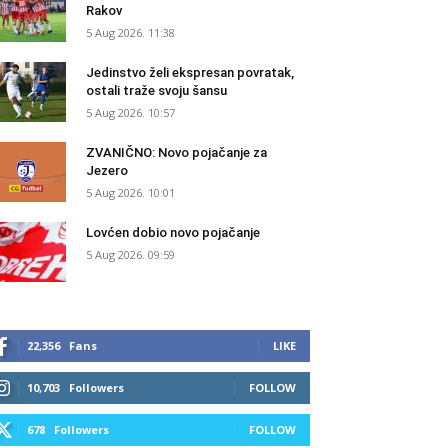
Rakov
5 Aug 2026. 11:38
Jedinstvo želi ekspresan povratak,
ostali traže svoju šansu
5 Aug 2026. 10:57
ZVANIČNO: Novo pojačanje za
Jezero
5 Aug 2026. 10:01
Lovćen dobio novo pojačanje
5 Aug 2026. 09:59
22,356
Fans
LIKE
10,703
Followers
FOLLOW
678
Followers
FOLLOW