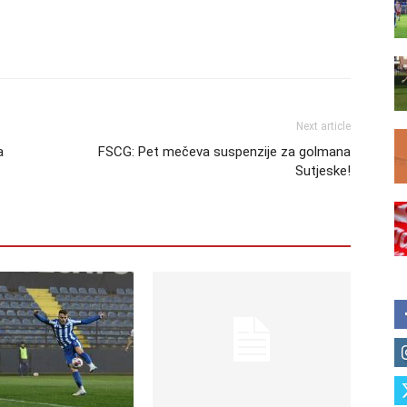
Next article
a
FSCG: Pet mečeva suspenzije za golmana
Sutjeske!