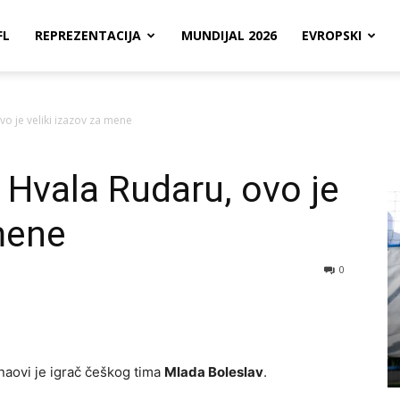
FL
REPREZENTACIJA
MUNDIJAL 2026
EVROPSKI
vo je veliki izazov za mene
 Hvala Rudaru, ovo je
 mene
0
naovi je igrač češkog tima
Mlada Boleslav
.