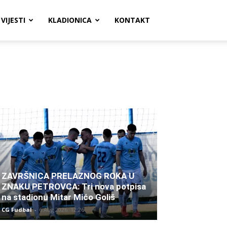
VIJESTI
KLADIONICA
KONTAKT
ZAVRŠNICA PRELAZNOG ROKA U
ZNAKU PETROVCA: Tri nova potpisa
na stadionu Mitar Mićo Goliš
CG Fudbal
-
6 Aug 2026. 12:26