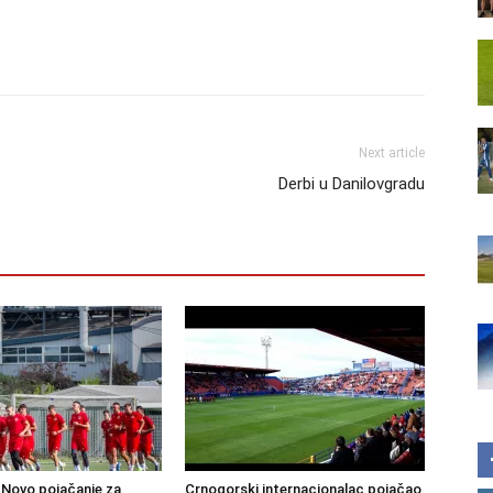
Next article
Derbi u Danilovgradu
Novo pojačanje za
Crnogorski internacionalac pojačao