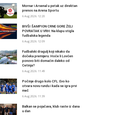
Mornar i Arsenal u petak uz direktan
prenos na Arena Sportu
6 Aug 2026. 12:20
BIVŠI ŠAMPION CRNE GORE ŽELI
POVRATAK U VRH: Na klupu stigla
fudbalska legenda
6 Aug 2026. 12:09
Fudbalski dragulj koji nikako da
dočeka premijeru: Hoće li Lovćen
ponovo biti domaćin daleko od
Cetinja?
6 Aug 2026. 11:49
Počinje drugo kolo CFL: Evo ko
otvara novu rundu i kada se igra prvi
meč
6 Aug 2026. 11:39
Balkan se pojačava, klub raste iz dana
u dan