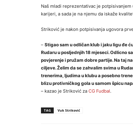
Naš mladi reprezentativac je potpisivanjem
karijeri, a sada je na njemu da iskaže kvalite
Striković je nakon potpisivanja ugovora prv
–
Stigao sam u odličan klub i jaku ligu đe ć
Rudaru u posljednjih 18 mjeseci. Odlicno 
povjerenje i pružam dobre partije. Na taj 
ciljeve. Želim da se zahvalim svima u Rudar
trenerima, ljudima u klubu a posebno tren
blizu protivničkog gola u samom špicu nap
– kazao je Striković za
CG Fudbal
.
TAG
Vuk Striković