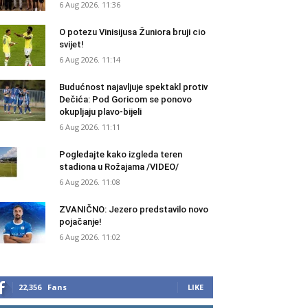
6 Aug 2026. 11:36
O potezu Vinisijusa Žuniora bruji cio
svijet!
6 Aug 2026. 11:14
Budućnost najavljuje spektakl protiv
Dečića: Pod Goricom se ponovo
okupljaju plavo-bijeli
6 Aug 2026. 11:11
Pogledajte kako izgleda teren
stadiona u Rožajama /VIDEO/
6 Aug 2026. 11:08
ZVANIČNO: Jezero predstavilo novo
pojačanje!
6 Aug 2026. 11:02
22,356
Fans
LIKE