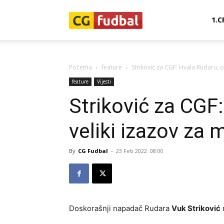
CG-
1.C
Fudbal
Početna
feature
Striković za CGF: Hvala Rudaru, o
feature
Vijesti
Striković za CGF:
veliki izazov za
By
CG Fudbal
-
23 Feb 2022. 08:00
Doskorašnji napadač Rudara
Vuk Striković