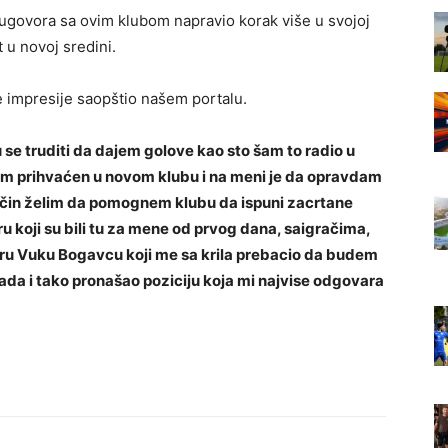
 ugovora sa ovim klubom napravio korak više u svojoj
t u novoj sredini.
e impresije saopštio našem portalu.
u se truditi da dajem golove kao sto šam to radio u
sam prihvaćen u novom klubu i na meni je da opravdam
način želim da pomognem klubu da ispuni zacrtane
u koji su bili tu za mene od prvog dana, saigračima,
eru Vuku Bogavcu koji me sa krila prebacio da budem
ada i tako pronašao poziciju koja mi najvise odgovara