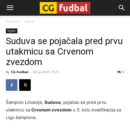
CG-
Početna
Vijesti
Vijesti
Fudbal
Suduva se pojačala pred prvu
utakmicu sa Crvenom
zvezdom
By
CG Fudbal
-
22 Jul 2018. 13:25
0
Šampion Litvanije,
Suduva,
pojačao se pred prvu
utakmicu sa
Crvenom zvezdom
u 3. kolu kvalifikacija za
Ligu šampiona.