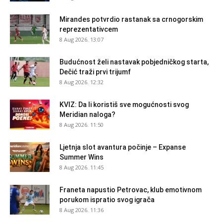
Mirandes potvrdio rastanak sa crnogorskim
reprezentativcem
8 Aug 2026. 13:07
Budućnost želi nastavak pobjedničkog starta,
Dečić traži prvi trijumf
8 Aug 2026. 12:32
KVIZ: Da li koristiš sve mogućnosti svog
Meridian naloga?
8 Aug 2026. 11:50
Ljetnja slot avantura počinje – Expanse
Summer Wins
8 Aug 2026. 11:45
Franeta napustio Petrovac, klub emotivnom
porukom ispratio svog igrača
8 Aug 2026. 11:36