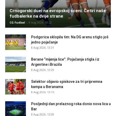
Crnogorski duel na evropskoj sceni: Četiri naše
fudbalerke na dvije strane
CG Fudbal
-
8 Aug 2026. 18:22
Podgorica sklopila tim: Na DG arenu stiglo još
jedno pojačanje
8 Aug 2026. 13:31
Berane “mijenja lice”: Pojačanja stigla i iz
Argentine i Brazila
8 Aug 2026. 13:29
Selektor objavio spiskove za tri pripremna
kampa u Beranama
8 Aug 2026. 13:15
Posljednji dan prelaznog roka donio nova lica u
Bar
8 Aug 2026. 13:09