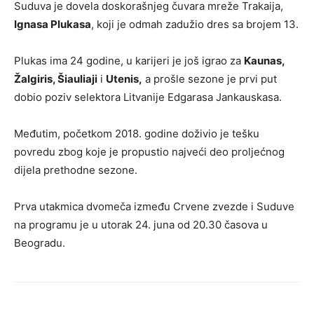
Suduva je dovela doskorašnjeg čuvara mreže Trakaija,
Ignasa Plukasa
, koji je odmah zadužio dres sa brojem 13.
Plukas ima 24 godine, u karijeri je još igrao za
Kaunas,
Žalgiris, Šiauliaji
i
Utenis,
a prošle sezone je prvi put
dobio poziv selektora Litvanije Edgarasa Jankauskasa.
Međutim, početkom 2018. godine doživio je tešku
povredu zbog koje je propustio najveći deo proljećnog
dijela prethodne sezone.
Prva utakmica dvomeča između Crvene zvezde i Suduve
na programu je u utorak 24. juna od 20.30 časova u
Beogradu.