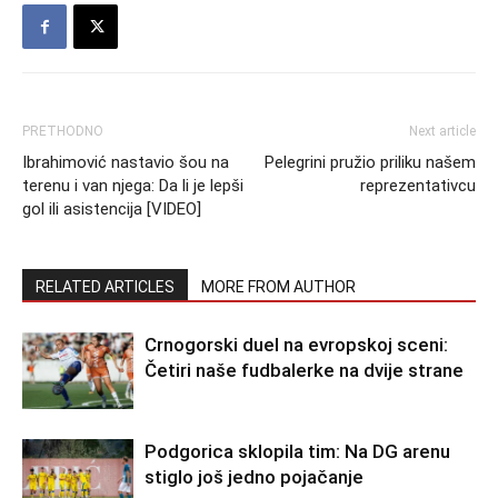
PRETHODNO
Next article
Ibrahimović nastavio šou na
Pelegrini pružio priliku našem
terenu i van njega: Da li je lepši
reprezentativcu
gol ili asistencija [VIDEO]
RELATED ARTICLES
MORE FROM AUTHOR
Crnogorski duel na evropskoj sceni:
Četiri naše fudbalerke na dvije strane
Podgorica sklopila tim: Na DG arenu
stiglo još jedno pojačanje