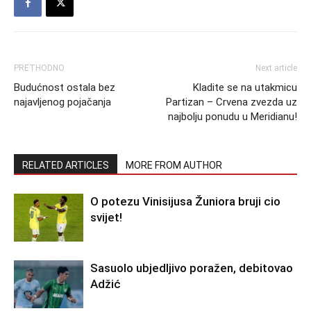
PRETHODNO
Next article
Budućnost ostala bez
Kladite se na utakmicu
najavljenog pojačanja
Partizan – Crvena zvezda uz
najbolju ponudu u Meridianu!
RELATED ARTICLES
MORE FROM AUTHOR
O potezu Vinisijusa Žuniora bruji cio
svijet!
Sasuolo ubjedljivo poražen, debitovao
Adžić