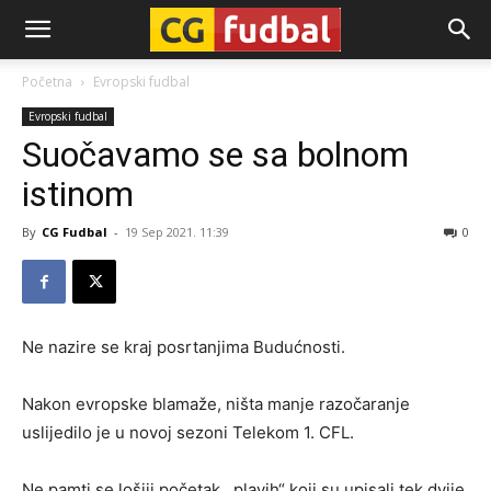
CG-
Početna
Evropski fudbal
Evropski fudbal
Fudbal
Suočavamo se sa bolnom
istinom
By
CG Fudbal
-
19 Sep 2021. 11:39
0
Ne nazire se kraj posrtanjima Budućnosti.
Nakon evropske blamaže, ništa manje razočaranje
uslijedilo je u novoj sezoni Telekom 1. CFL.
Ne pamti se lošiji početak ,,plavih“ koji su upisali tek dvije