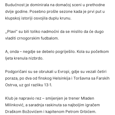
Budućnost je dominirala na domaćoj sceni u prethodne
dvije godine. Posebno prošle sezone kada je prvi put u
klupskoj istoriji osvojila duplu krunu.
,,Plavi“ su bili toliko nadmoćni da se mislilo da će dugo
vladiti crnogorskim fudbalom.
A, onda – negdje se debelo pogriješilo. Kola su početkom
ljeta krenula nizbrdo.
Podgoričani su se obrukali u Evropi, gdje su vezali četiri
poraza, po dva od finskog Helsinkija i Toršavna sa Farskih
Ostrva, uz gol razliku 13:1.
Klub je napravio rez – smijenjen je trener Mladen
Milinković, a saradnja raskinuta sa najboljim igračem
Draškom Božovićem i kapitenom Petrom Grbićem.