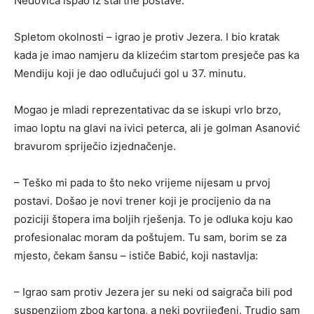
Nedovića ispao iz startne postave.
Spletom okolnosti – igrao je protiv Jezera. I bio kratak
kada je imao namjeru da klizećim startom presječe pas ka
Mendiju koji je dao odlučujući gol u 37. minutu.
Mogao je mladi reprezentativac da se iskupi vrlo brzo,
imao loptu na glavi na ivici peterca, ali je golman Asanović
bravurom spriječio izjednačenje.
– Teško mi pada to što neko vrijeme nijesam u prvoj
postavi. Došao je novi trener koji je procijenio da na
poziciji štopera ima boljih rješenja. To je odluka koju kao
profesionalac moram da poštujem. Tu sam, borim se za
mjesto, čekam šansu – ističe Babić, koji nastavlja:
– Igrao sam protiv Jezera jer su neki od saigrača bili pod
suspenzijom zbog kartona, a neki povrijeđeni. Trudio sam