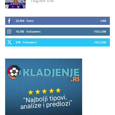
7 Aug 2026. 12:45
22,356
Fans
LIKE
10,703
Followers
FOLLOW
678
Followers
FOLLOW