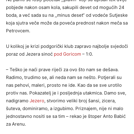
pobjede nakon osam kola, sakupili devet od mogućih 24
boda, a već sada su na ,,minus deset“ od vodeće Sutjeske
koja sjutra veče može da poveća prednost nakon meča sa
Petrovcem.
U kolikoj je krizi podgorički klub zapravo najbolje svjedoči
poraz od Jezera sinoć
pod Goricom
– 1:0.
– Teško je naći prave riječi za ovo što nam se dešava.
Radimo, trudimo se, ali neda nam se nešto. Potjerali su
nas pehovi, maleri, prosto ne ide. Kao da se sve urotilo
protiv nas. Pokazatelj je i posljednja utakmica. Damo sve,
nadigramo
Jezero
, stvorimo veliki broj šansi, zicera,
šuteva, dominiramo, a izgubimo. Priznajem, nije ni malo
jednostavno nositi se sa tim – rekao je štoper Anto Babić
za Arenu.