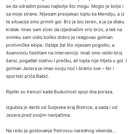
se da odradim posao najbolje što mogu. Moglo je bolje i
sa moje strane. Nijesam presjekao loptu ka Mendiju, a iz
te situacije smo primili gol. Brz je bio teren, a ja za dlaku
kratak. Imao sam zicer da izjednačim vrlo brzo, a tek na
snimku sam vidio koliko dobro je reagovao golman
protivničke ekipe. Ostaje žal što nijesam pogodio, a
Asanoviću čestitam na intervenciji. Imali smo veliki broj
šansi, pogađali stativu i prečku, ali lopta nije htjela u gol. I
golman Jezera je imao svoju noć i branio sve – fer i
sportski priča Babić.
Rijetki su trenuci kada Budućnost spoji dva poraza.
Izgubila je derbi od Sutjeske kraj Bistrice, a sada i od
Jezera pred svojim navijačima.
Na redu je gostovanje Petrovcu narednog vikenda…