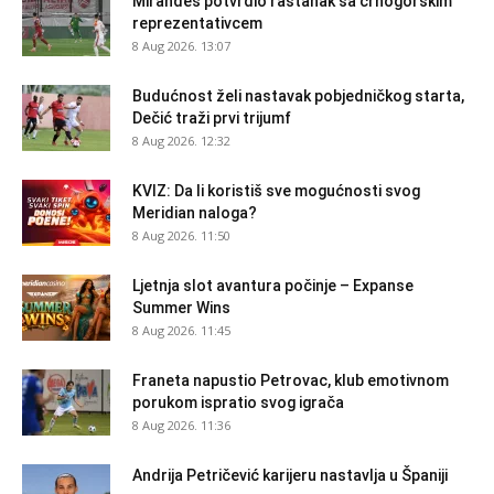
Mirandes potvrdio rastanak sa crnogorskim
reprezentativcem
8 Aug 2026. 13:07
Budućnost želi nastavak pobjedničkog starta,
Dečić traži prvi trijumf
8 Aug 2026. 12:32
KVIZ: Da li koristiš sve mogućnosti svog
Meridian naloga?
8 Aug 2026. 11:50
Ljetnja slot avantura počinje – Expanse
Summer Wins
8 Aug 2026. 11:45
Franeta napustio Petrovac, klub emotivnom
porukom ispratio svog igrača
8 Aug 2026. 11:36
Andrija Petričević karijeru nastavlja u Španiji