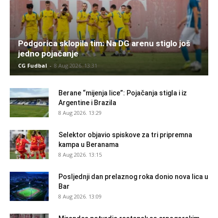
Podgorica sklopila tim: Na DG arenu stiglo još
jedno pojačanje
CG Fudbal
-
8 Aug 2026. 13:31
Berane “mijenja lice”: Pojačanja stigla i iz
Argentine i Brazila
8 Aug 2026. 13:29
Selektor objavio spiskove za tri pripremna
kampa u Beranama
8 Aug 2026. 13:15
Posljednji dan prelaznog roka donio nova lica u
Bar
8 Aug 2026. 13:09