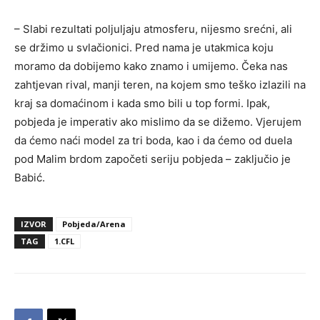
– Slabi rezultati poljuljaju atmosferu, nijesmo srećni, ali
se držimo u svlačionici. Pred nama je utakmica koju
moramo da dobijemo kako znamo i umijemo. Čeka nas
zahtjevan rival, manji teren, na kojem smo teško izlazili na
kraj sa domaćinom i kada smo bili u top formi. Ipak,
pobjeda je imperativ ako mislimo da se dižemo. Vjerujem
da ćemo naći model za tri boda, kao i da ćemo od duela
pod Malim brdom započeti seriju pobjeda – zaključio je
Babić.
IZVOR
Pobjeda/Arena
TAG
1.CFL