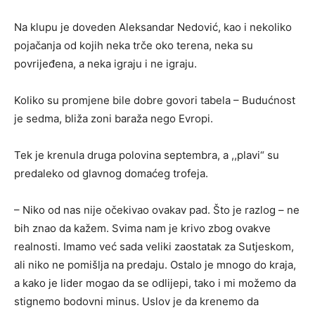
Na klupu je doveden Aleksandar Nedović, kao i nekoliko
pojačanja od kojih neka trče oko terena, neka su
povrijeđena, a neka igraju i ne igraju.
Koliko su promjene bile dobre govori tabela – Budućnost
je sedma, bliža zoni baraža nego Evropi.
Tek je krenula druga polovina septembra, a ,,plavi“ su
predaleko od glavnog domaćeg trofeja.
– Niko od nas nije očekivao ovakav pad. Što je razlog – ne
bih znao da kažem. Svima nam je krivo zbog ovakve
realnosti. Imamo već sada veliki zaostatak za Sutjeskom,
ali niko ne pomišlja na predaju. Ostalo je mnogo do kraja,
a kako je lider mogao da se odlijepi, tako i mi možemo da
stignemo bodovni minus. Uslov je da krenemo da