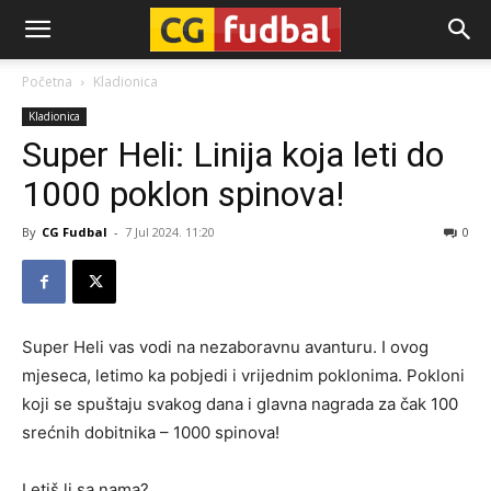
CG-
Početna
Kladionica
Kladionica
Fudbal
Super Heli: Linija koja leti do
1000 poklon spinova!
By
CG Fudbal
-
7 Jul 2024. 11:20
0
Super Heli vas vodi na nezaboravnu avanturu. I ovog
mjeseca, letimo ka pobjedi i vrijednim poklonima. Pokloni
koji se spuštaju svakog dana i glavna nagrada za čak 100
srećnih dobitnika – 1000 spinova!
Letiš li sa nama?