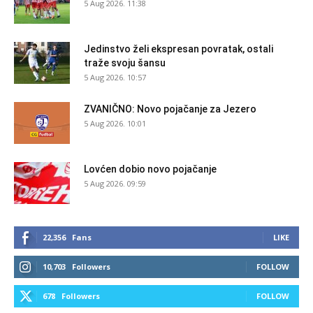
5 Aug 2026. 11:38
Jedinstvo želi ekspresan povratak, ostali
traže svoju šansu
5 Aug 2026. 10:57
ZVANIČNO: Novo pojačanje za Jezero
5 Aug 2026. 10:01
Lovćen dobio novo pojačanje
5 Aug 2026. 09:59
22,356
Fans
LIKE
10,703
Followers
FOLLOW
678
Followers
FOLLOW