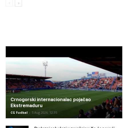
Crnogorski internacionalac pojačao
Ekstremaduru
CG Fudbal
-
5 Aug 2026. 12:35