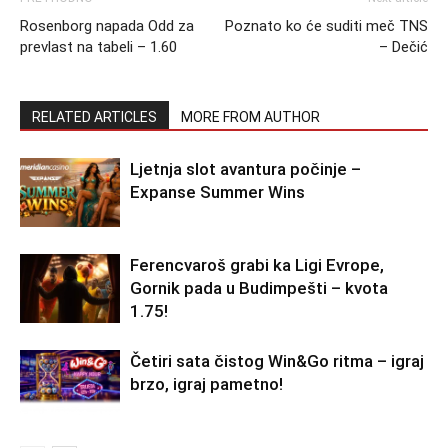
Rosenborg napada Odd za
Poznato ko će suditi meč TNS
prevlast na tabeli – 1.60
– Dečić
RELATED ARTICLES
MORE FROM AUTHOR
Ljetnja slot avantura počinje –
Expanse Summer Wins
Ferencvaroš grabi ka Ligi Evrope,
Gornik pada u Budimpešti – kvota
1.75!
Četiri sata čistog Win&Go ritma – igraj
brzo, igraj pametno!