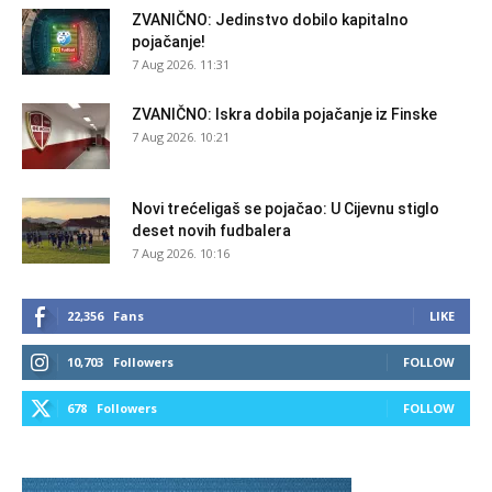
ZVANIČNO: Jedinstvo dobilo kapitalno
pojačanje!
7 Aug 2026. 11:31
ZVANIČNO: Iskra dobila pojačanje iz Finske
7 Aug 2026. 10:21
Novi trećeligaš se pojačao: U Cijevnu stiglo
deset novih fudbalera
7 Aug 2026. 10:16
22,356
Fans
LIKE
10,703
Followers
FOLLOW
678
Followers
FOLLOW