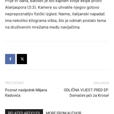
Prije tri dana, Baloteli je bio kapiten svoje ekipe protiv
Alanjaspora (3:3). Kamere su uhvatile njegov gotovo
neprepoznatljiv fizički izgled. Naime, italijanski napadač
ima nekoliko kilograma viška, što je odmah postalo tema
na društvenim mrežama među navijačima.
PRETHODNO
Next article
Poznat nasljednik Miljana
ODLIČNA VIJEST PRED EP:
Radovića
Domaćini jači za Krosa!
RELATED ARTICLES
MORE FROM AUTHOR