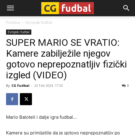
CG-
Početna
Evropski fudbal
Evropski fudbal
Fudbal
SUPER MARIO SE VRATIO:
Kamere zabilježile njegov
gotovo neprepoznatljiv fizički
izgled (VIDEO)
By
CG Fudbal
-
22 Feb 2024. 17:32
0
Mario Baloteli i dalje igra fudbal…
Kamere su primijetile da je gotovo neprepoznatljiv po