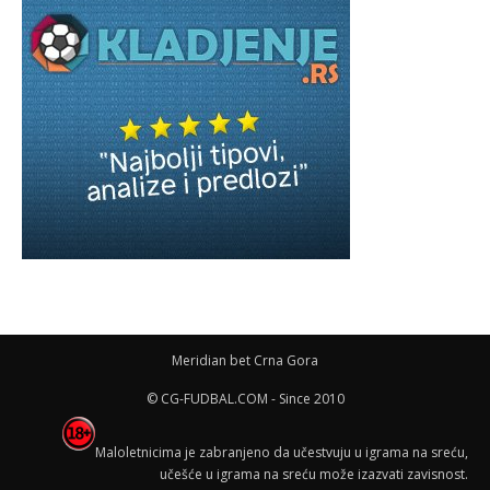
Meridian bet Crna Gora
© CG-FUDBAL.COM - Since 2010
Maloletnicima je zabranjeno da učestvuju u igrama na sreću,
učešće u igrama na sreću može izazvati zavisnost.