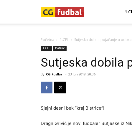
CG-
1.C
Fudbal
Početna
1.CFL
Sutjeska dobila pojačanje u odbran
1.CFL
feature
Sutjeska dobila 
By
CG Fudbal
-
23 Jun 2018. 20:36
Sjajni desni bek “kraj Bistrice”!
Dragn Grivić je novi fudbaler Sutjeske iz Nik