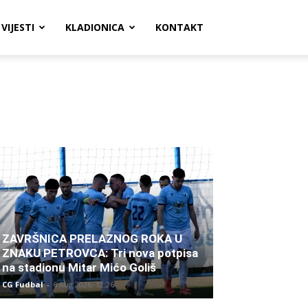
VIJESTI
KLADIONICA
KONTAKT
ZAVRŠNICA PRELAZNOG ROKA U
ZNAKU PETROVCA: Tri nova potpisa
na stadionu Mitar Mićo Goliš
CG Fudbal
-
6 Aug 2026. 12:26