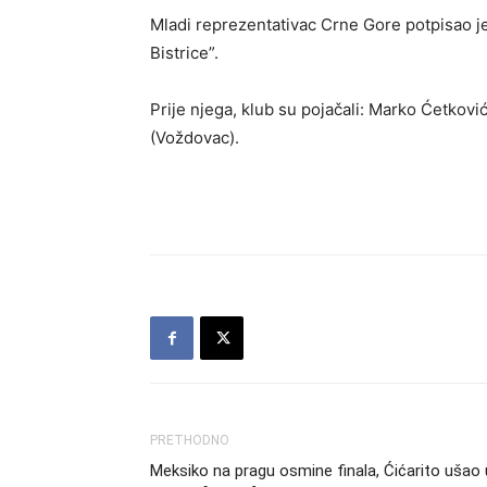
Mladi reprezentativac Crne Gore potpisao j
Bistrice”.
Prije njega, klub su pojačali: Marko Ćetkovi
(Voždovac).
PRETHODNO
Meksiko na pragu osmine finala, Ćićarito ušao 