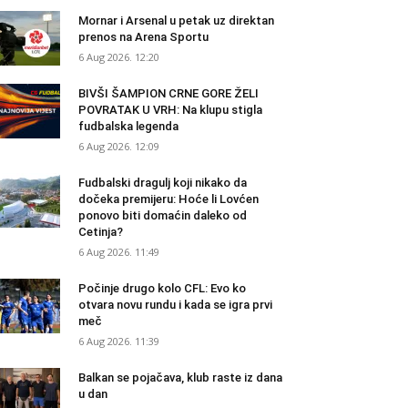
Mornar i Arsenal u petak uz direktan
prenos na Arena Sportu
6 Aug 2026. 12:20
BIVŠI ŠAMPION CRNE GORE ŽELI
POVRATAK U VRH: Na klupu stigla
fudbalska legenda
6 Aug 2026. 12:09
Fudbalski dragulj koji nikako da
dočeka premijeru: Hoće li Lovćen
ponovo biti domaćin daleko od
Cetinja?
6 Aug 2026. 11:49
Počinje drugo kolo CFL: Evo ko
otvara novu rundu i kada se igra prvi
meč
6 Aug 2026. 11:39
Balkan se pojačava, klub raste iz dana
u dan