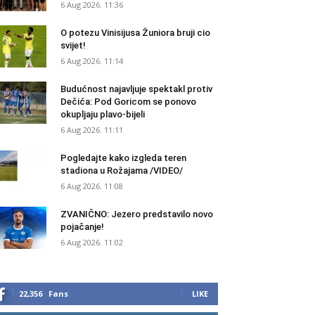
6 Aug 2026. 11:36
O potezu Vinisijusa Žuniora bruji cio
svijet!
6 Aug 2026. 11:14
Budućnost najavljuje spektakl protiv
Dečića: Pod Goricom se ponovo
okupljaju plavo-bijeli
6 Aug 2026. 11:11
Pogledajte kako izgleda teren
stadiona u Rožajama /VIDEO/
6 Aug 2026. 11:08
ZVANIČNO: Jezero predstavilo novo
pojačanje!
6 Aug 2026. 11:02
22,356
Fans
LIKE