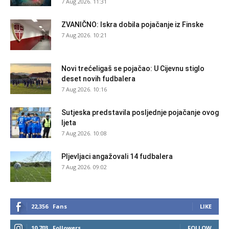
7 Aug 2026. 11:31
ZVANIČNO: Iskra dobila pojačanje iz Finske
7 Aug 2026. 10:21
Novi trećeligaš se pojačao: U Cijevnu stiglo
deset novih fudbalera
7 Aug 2026. 10:16
Sutjeska predstavila posljednje pojačanje ovog
ljeta
7 Aug 2026. 10:08
Pljevljaci angažovali 14 fudbalera
7 Aug 2026. 09:02
22,356
Fans
LIKE
10,703
Followers
FOLLOW