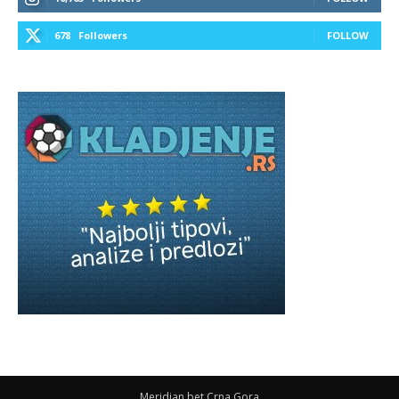
678
Followers
FOLLOW
Meridian bet Crna Gora