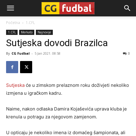
CG-
Početna
1.CFL
1.CFL
Merkato
Najnovije
Fudbal
Sutjeska dovodi Brazilca
By
CG Fudbal
-
5 Jan 2021. 08:58
0
Sutjeska
će u zimskom prelaznom roku doživjeti nekoliko
izmjena u igračkom kadru.
Naime, nakon odlaska Damira Kojaševića uprava kluba je
krenula u potragu za njegovom zamjenom.
U opticaju je nekoliko imena iz domaćeg šampionata, ali