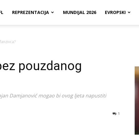
FL
REPREZENTACIJA
MUNDIJAL 2026
EVROPSKI
fanzivca?
 bez pouzdanog
jan Damjanović mogao bi ovog ljeta napustiti
1