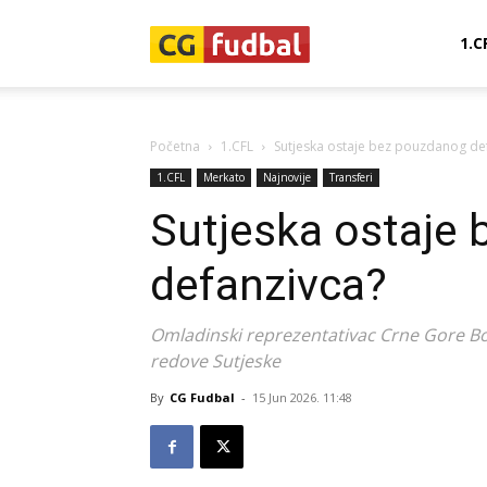
CG-
1.C
Fudbal
Početna
1.CFL
Sutjeska ostaje bez pouzdanog de
1.CFL
Merkato
Najnovije
Transferi
Sutjeska ostaje
defanzivca?
Omladinski reprezentativac Crne Gore Bo
redove Sutjeske
By
CG Fudbal
-
15 Jun 2026. 11:48