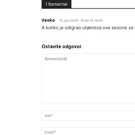
1 Komentar
Vesko
15 Jun 2026. 14:40 At 14:40
A koliko je odigrao utakmica ove sezone za
Ostavite odgovor