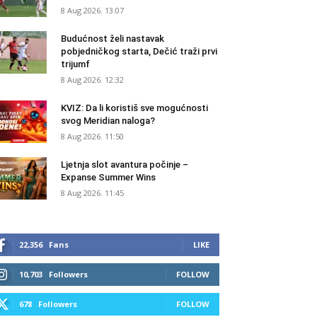
8 Aug 2026. 13:07
Budućnost želi nastavak
pobjedničkog starta, Dečić traži prvi
trijumf
8 Aug 2026. 12:32
KVIZ: Da li koristiš sve mogućnosti
svog Meridian naloga?
8 Aug 2026. 11:50
Ljetnja slot avantura počinje –
Expanse Summer Wins
8 Aug 2026. 11:45
22,356
Fans
LIKE
10,703
Followers
FOLLOW
678
Followers
FOLLOW