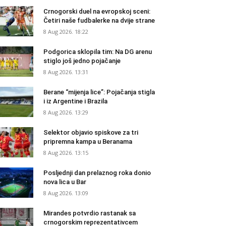
Crnogorski duel na evropskoj sceni:
Četiri naše fudbalerke na dvije strane
8 Aug 2026. 18:22
Podgorica sklopila tim: Na DG arenu
stiglo još jedno pojačanje
8 Aug 2026. 13:31
Berane “mijenja lice”: Pojačanja stigla
i iz Argentine i Brazila
8 Aug 2026. 13:29
Selektor objavio spiskove za tri
pripremna kampa u Beranama
8 Aug 2026. 13:15
Posljednji dan prelaznog roka donio
nova lica u Bar
8 Aug 2026. 13:09
Mirandes potvrdio rastanak sa
crnogorskim reprezentativcem