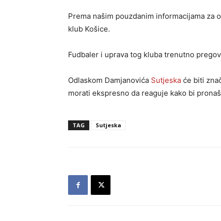
Prema našim pouzdanim informacijama za ov
klub Košice.
Fudbaler i uprava tog kluba trenutno prego
Odlaskom Damjanovića
Sutjeska
će biti zna
morati ekspresno da reaguje kako bi prona
TAG
Sutjeska