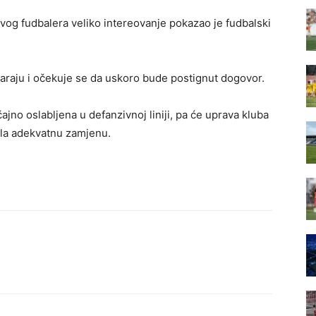
og fudbalera veliko intereovanje pokazao je fudbalski
varaju i očekuje se da uskoro bude postignut dogovor.
čajno oslabljena u defanzivnoj liniji, pa će uprava kluba
šla adekvatnu zamjenu.