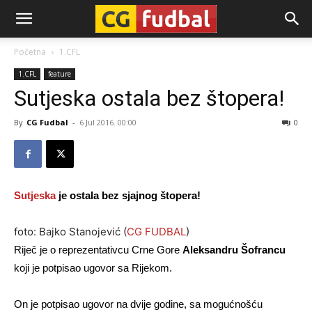
CG-
Početna
1.CFL
1.CFL
feature
Fudbal
Sutjeska ostala bez štopera!
By
CG Fudbal
-
6 Jul 2016. 00:00
0
Sutjeska
je ostala bez sjajnog štopera!
foto: Bajko Stanojević (
CG FUDBAL
)
Riječ je o reprezentativcu Crne Gore
Aleksandru Šofrancu
koji je potpisao ugovor sa Rijekom.
On je potpisao ugovor na dvije godine, sa mogućnošću