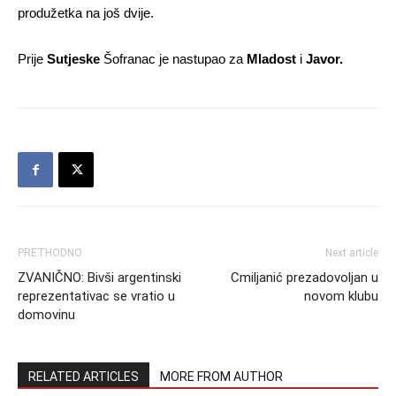
produžetka na još dvije.
Prije
Sutjeske
Šofranac je nastupao za
Mladost
i
Javor.
PRETHODNO
Next article
ZVANIČNO: Bivši argentinski
Cmiljanić prezadovoljan u
reprezentativac se vratio u
novom klubu
domovinu
RELATED ARTICLES
MORE FROM AUTHOR