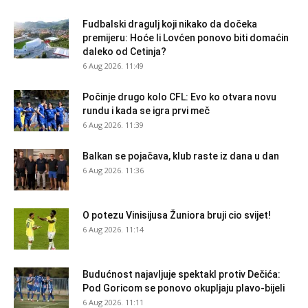
Fudbalski dragulj koji nikako da dočeka
premijeru: Hoće li Lovćen ponovo biti domaćin
daleko od Cetinja?
6 Aug 2026. 11:49
Počinje drugo kolo CFL: Evo ko otvara novu
rundu i kada se igra prvi meč
6 Aug 2026. 11:39
Balkan se pojačava, klub raste iz dana u dan
6 Aug 2026. 11:36
O potezu Vinisijusa Žuniora bruji cio svijet!
6 Aug 2026. 11:14
Budućnost najavljuje spektakl protiv Dečića:
Pod Goricom se ponovo okupljaju plavo-bijeli
6 Aug 2026. 11:11