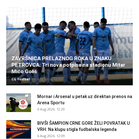
ZAVRŠNICA PRELAZNOG ROKA U ZNAKU
PETROVCA: Tri nova potpisa na stadionu Mitar
Mićo Goliš
CG Fudbal
-
6 Aug 2026. 12:26
Mornar i Arsenal u petak uz direktan prenos na
Arena Sportu
6 Aug 2026. 12:20
BIVŠI ŠAMPION CRNE GORE ŽELI POVRATAK U
VRH: Na klupu stigla fudbalska legenda
6 Aug 2026. 12:09