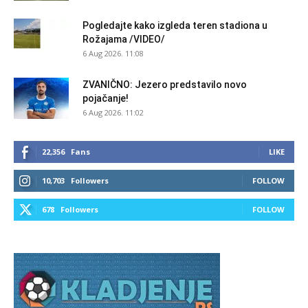
Pogledajte kako izgleda teren stadiona u
Rožajama /VIDEO/
6 Aug 2026. 11:08
ZVANIČNO: Jezero predstavilo novo
pojačanje!
6 Aug 2026. 11:02
22,356
Fans
LIKE
10,703
Followers
FOLLOW
678
Followers
FOLLOW