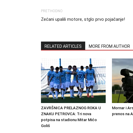
PRETHODNO
Zećani upalili motore, stglo prvo pojačanje!
RELATED ARTICLES
MORE FROM AUTHOR
ZAVRŠNICA PRELAZNOG ROKA U
Mornar i Ar
ZNAKU PETROVCA: Tri nova
prenos na 
potpisa na stadionu Mitar Mićo
Goliš