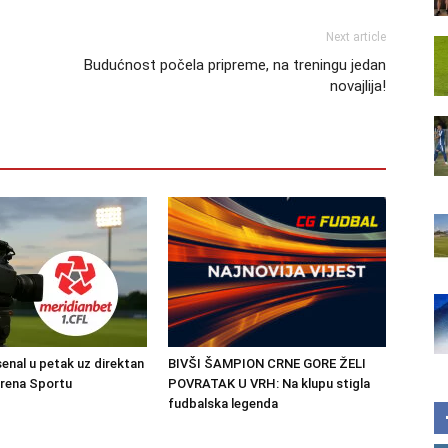
Next article
Budućnost počela pripreme, na treningu jedan
novajlija!
senal u petak uz direktan
BIVŠI ŠAMPION CRNE GORE ŽELI
Arena Sportu
POVRATAK U VRH: Na klupu stigla
fudbalska legenda