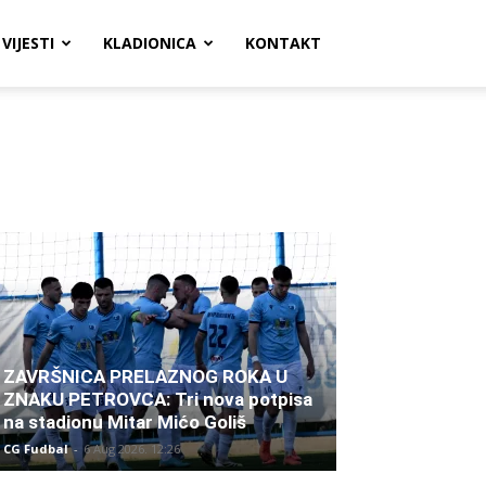
VIJESTI
KLADIONICA
KONTAKT
ZAVRŠNICA PRELAZNOG ROKA U
ZNAKU PETROVCA: Tri nova potpisa
na stadionu Mitar Mićo Goliš
CG Fudbal
-
6 Aug 2026. 12:26