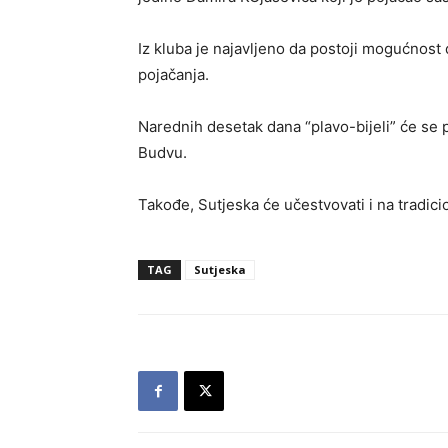
Iz kluba je najavljeno da postoji mogućnost 
pojačanja.
Narednih desetak dana “plavo-bijeli” će se p
Budvu.
Takođe, Sutjeska će učestvovati i na tradici
TAG
Sutjeska