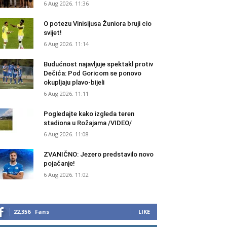
6 Aug 2026. 11:36
O potezu Vinisijusa Žuniora bruji cio
svijet!
6 Aug 2026. 11:14
Budućnost najavljuje spektakl protiv
Dečića: Pod Goricom se ponovo
okupljaju plavo-bijeli
6 Aug 2026. 11:11
Pogledajte kako izgleda teren
stadiona u Rožajama /VIDEO/
6 Aug 2026. 11:08
ZVANIČNO: Jezero predstavilo novo
pojačanje!
6 Aug 2026. 11:02
22,356
Fans
LIKE