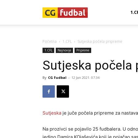
CG-
1.C
Fudbal
Početna
1.CFL
Sutjeska počela pripreme
1.CFL
Najnovije
Pripreme
Sutjeska počela 
By
CG Fudbal
-
12 Jan 2021. 07:34
Sutjeska
je juče počela pripreme za nastava
Na prozivci se pojavilo 25 fudbalera. U odno
jedino Damira KOjaševića koji je pojačao sas