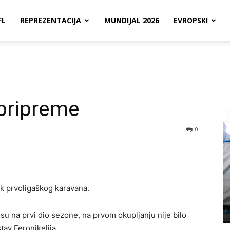
FL
REPREZENTACIJA
MUNDIJAL 2026
EVROPSKI
pripreme
0
k prvoligaškog karavana.
su na prvi dio sezone, na prvom okupljanju nije bilo
tav Feronikelija.