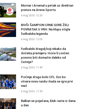
Mornar i Arsenal u petak uz direktan
prenos na Arena Sportu
6 Aug 2026. 12:20
BIVŠI ŠAMPION CRNE GORE ŽELI
POVRATAK U VRH: Na klupu stigla
fudbalska legenda
6 Aug 2026. 12:09
Fudbalski dragulj koji nikako da
dočeka premijeru: Hoće li Lovćen
ponovo biti domaćin daleko od
Cetinja?
6 Aug 2026. 11:49
Počinje drugo kolo CFL: Evo ko
otvara novu rundu i kada se igra prvi
meč
6 Aug 2026. 11:39
Balkan se pojačava, klub raste iz dana
u dan