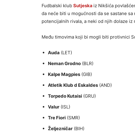
Fudbalski klub
Sutjeska
iz Nikšića povlašćen
da neće biti u mogućnosti da se sastane sa na
potencijalnih rivala, a neki od njih dolaze i
Među timovima koji bi mogli biti protivnici Su
Auda
(LET)
Neman Grodno
(BLR)
Kalpe Magpies
(GIB)
Atletik Klub d Eskaldes
(AND)
Torpedo Kutaisi
(GRU)
Valur
(ISL)
Tre Fiori
(SMR)
Željezničar
(BIH)