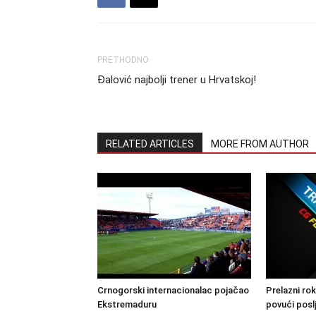
PRETHODNO
Đalović najbolji trener u Hrvatskoj!
RELATED ARTICLES
MORE FROM AUTHOR
Crnogorski internacionalac pojačao
Prelazni rok
Ekstremaduru
povući posl