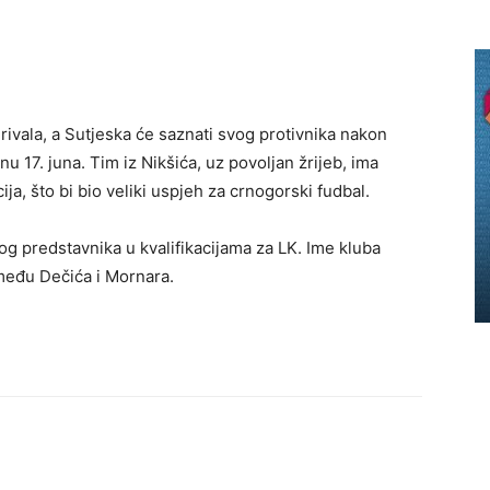
 rivala, a Sutjeska će saznati svog protivnika nakon
nu 17. juna. Tim iz Nikšića, uz povoljan žrijeb, ima
ija, što bi bio veliki uspjeh za crnogorski fudbal.
og predstavnika u kvalifikacijama za LK. Ime kluba
među Dečića i Mornara.