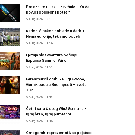
Prelazni rok ulazi u završnicu: Ko će
povući posljednji potez?
5 Aug 2026. 12:13
Radonjić nakon pobjede u derbiju:
Nema euforije, tek smo počeli
5 Aug 2026. 11:56
Ljetnja slot avantura počinje –
Expanse Summer Wins
5 Aug 2026. 11:51
Ferencvaroš grabi ka Ligi Evrope,
Gornik pada u Budimpešti – kvota
1.75!
5 Aug 2026. 11:48
Četiri sata čistog Win&Go ritma –
igraj brzo, igraj pametno!
5 Aug 2026. 11:46
Crnogorski reprezentativac pojačao