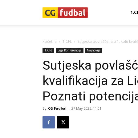
CG-
1.C
Fudbal
Početna
1.CFL
Sutjeska povlašćena u 1. kolu kvalif
1.CFL
Liga Konferencija
Najnovije
Sutjeska povlašć
kvalifikacija za L
Poznati potencijal
By
CG Fudbal
-
27 May 2025. 11:01