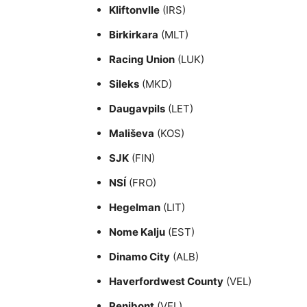
Kliftonvlle
(IRS)
Birkirkara
(MLT)
Racing Union
(LUK)
Sileks
(MKD)
Daugavpils
(LET)
Mališeva
(KOS)
SJK
(FIN)
NSÍ
(FRO)
Hegelman
(LIT)
Nome Kalju
(EST)
Dinamo City
(ALB)
Haverfordwest County
(VEL)
Penibont
(VEL)