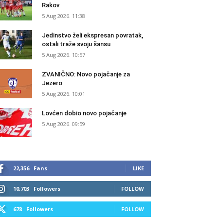
Rakov
5 Aug 2026. 11:38
Jedinstvo želi ekspresan povratak,
ostali traže svoju šansu
5 Aug 2026. 10:57
ZVANIČNO: Novo pojačanje za
Jezero
5 Aug 2026. 10:01
Lovćen dobio novo pojačanje
5 Aug 2026. 09:59
22,356
Fans
LIKE
10,703
Followers
FOLLOW
678
Followers
FOLLOW