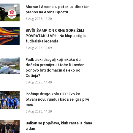
Mornar i Arsenal u petak uz direktan
prenos na Arena Sportu
6 Aug 2026. 12:20
BIVŠI ŠAMPION CRNE GORE ŽELI
POVRATAK U VRH: Na klupu stigla
fudbalska legenda
6 Aug 2026. 12:09
Fudbalski dragulj koji nikako da
dočeka premijeru: Hoće li Lovćen
ponovo biti domaćin daleko od
Cetinja?
6 Aug 2026. 11:49
Počinje drugo kolo CFL: Evo ko
otvara novu rundu i kada se igra prvi
meč
6 Aug 2026. 11:39
Balkan se pojačava, klub raste iz dana
u dan