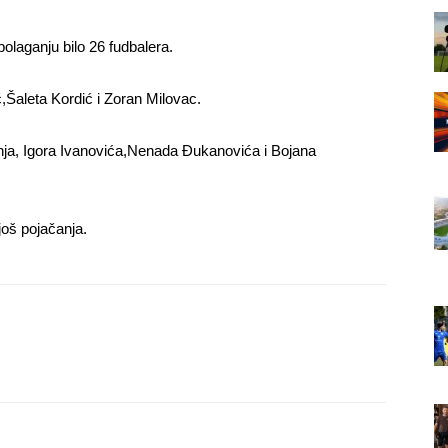
olaganju bilo 26 fudbalera.
ć,Šaleta Kordić i Zoran Milovac.
anja, Igora Ivanovića,Nenada Đukanovića i Bojana
još pojačanja.