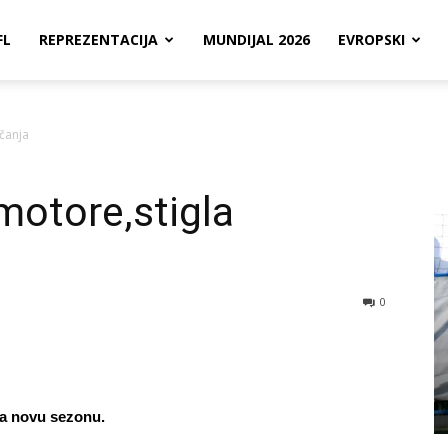
FL
REPREZENTACIJA
MUNDIJAL 2026
EVROPSKI
ačanja
motore,stigla
0
za novu sezonu.