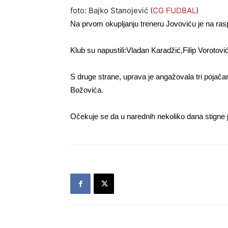
foto: Bajko Stanojević (
CG FUDBAL
)
Na prvom okupljanju treneru Jovoviću je na rasp
Klub su napustili:Vladan Karadžić,Filip Vorotovi
S druge strane, uprava je angažovala tri pojač
Božovića.
Očekuje se da u narednih nekoliko dana stigne 