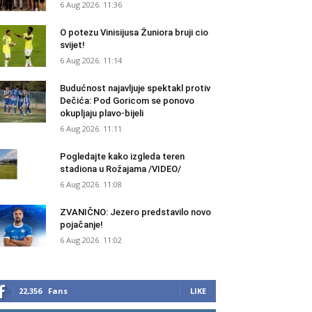
6 Aug 2026. 11:36
O potezu Vinisijusa Žuniora bruji cio
svijet!
6 Aug 2026. 11:14
Budućnost najavljuje spektakl protiv
Dečića: Pod Goricom se ponovo
okupljaju plavo-bijeli
6 Aug 2026. 11:11
Pogledajte kako izgleda teren
stadiona u Rožajama /VIDEO/
6 Aug 2026. 11:08
ZVANIČNO: Jezero predstavilo novo
pojačanje!
6 Aug 2026. 11:02
22,356
Fans
LIKE