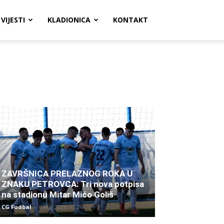
VIJESTI
KLADIONICA
KONTAKT
ZAVRŠNICA PRELAZNOG ROKA U
ZNAKU PETROVCA: Tri nova potpisa
na stadionu Mitar Mićo Goliš
CG Fudbal
-
6 Aug 2026. 12:26