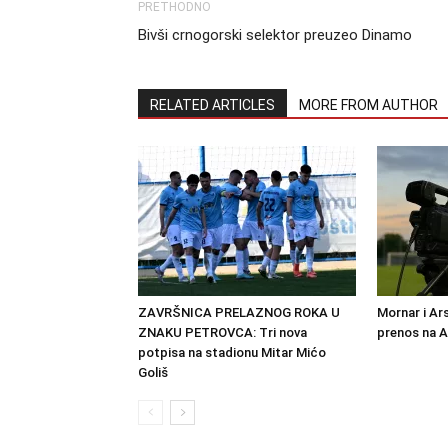
PRETHODNO
Bivši crnogorski selektor preuzeo Dinamo
RELATED ARTICLES
MORE FROM AUTHOR
ZAVRŠNICA PRELAZNOG ROKA U
Mornar i Ar
ZNAKU PETROVCA: Tri nova
prenos na 
potpisa na stadionu Mitar Mićo
Goliš