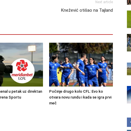
Next article
Knežević otišao na Tajland
senal u petak uz direktan
Počinje drugo kolo CFL: Evo ko
Arena Sportu
otvara novu rundu i kada se igra prvi
meč