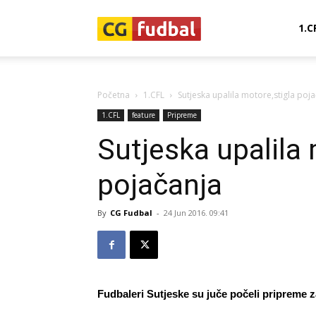
CG-
1.C
Fudbal
Početna
1.CFL
Sutjeska upalila motore,stigla poj
1.CFL
feature
Pripreme
Sutjeska upalila 
pojačanja
By
CG Fudbal
-
24 Jun 2016. 09:41
Fudbaleri Sutjeske su juče počeli pripreme 