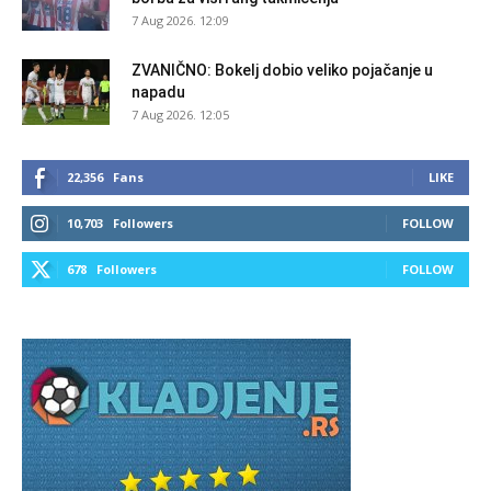
7 Aug 2026. 12:09
ZVANIČNO: Bokelj dobio veliko pojačanje u
napadu
7 Aug 2026. 12:05
22,356
Fans
LIKE
10,703
Followers
FOLLOW
678
Followers
FOLLOW