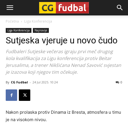
CG-
Početna
Liga Konferencija
Liga Konferencija
Najnovije
Fudbal
Sutjeska vjeruje u novo čudo
Fudbaleri Sutjeske večeras igraju prvi meč drugog
kola kvalifikacija za Ligu konferencija protiv Beitar
Jerusalima, a trener Nikšićana Nenad Savović svjestan
je izazova koji njegov tim očekuje.
By
CG Fudbal
-
24 Jul 2025. 10:24
0
Nakon prolaska protiv Dinama iz Bresta, atmosfera u timu
je na visokom nivou.