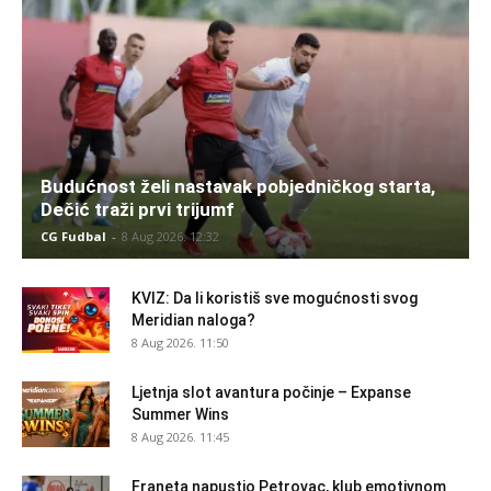
Budućnost želi nastavak pobjedničkog starta,
Dečić traži prvi trijumf
CG Fudbal
-
8 Aug 2026. 12:32
KVIZ: Da li koristiš sve mogućnosti svog
Meridian naloga?
8 Aug 2026. 11:50
Ljetnja slot avantura počinje – Expanse
Summer Wins
8 Aug 2026. 11:45
Franeta napustio Petrovac, klub emotivnom