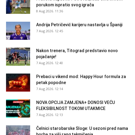
porukom ispratio svog igrača
8 Aug 2026. 11:36
Andrija Petričević karijeru nastavlja u Španiji
7 Aug 2026. 12:45
Nakon trenera, Titograd predstavio novo
pojačanje!
7 Aug 2026. 12:40
Prebaci u vikend mod: Happy Hour formula za
petak popodne
7 Aug 2026. 12:14
NOVA OPCIJA ZAMJENA+ DONOSI VEĆU
FLEKSIBILNOST TOKOM UTAKMICE
7 Aug 2026. 12:13
Čelnici starobarske Sloge: U sezoni pred nama
borba za viši rang takmičenja