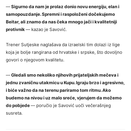
—
Sigurno da nam je prolaz donio novu energiju, elan i
samopouzdanje. Spremni i raspoloženi dočekujemo
Beitar, ali znamo da nas čeka mnogo jači i kvalitetniji
protivnik
— kazao je Savović.
Trener Sutjeske naglašava da izraelski tim dolazi iz lige
koja je bolje rangirana od hrvatske i srpske, što dovoljno
govori o njegovom kvalitetu.
—
Gledali smo nekoliko njihovih prijateljskih mečeva i
jednu zvaničnu utakmicu u Kupu. Igraju brzo i agresivno,
i biće važno da na terenu pariramo tom ritmu. Ako
budemo na nivou i uz malo sreće, vjerujem da možemo
do pobjede
— poručio je Savović uoči večerašnjeg
susreta.