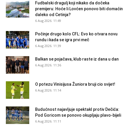
Fudbalski dragulj koji nikako da dočeka
premijeru: Hoće li Lovćen ponovo biti domaćin
daleko od Cetinja?
6 Aug 2026. 11:49
Počinje drugo kolo CFL: Evo ko otvara novu
rundu i kada se igra prvi meč
6 Aug 2026. 11:39
Balkan se pojačava, klub raste iz dana u dan
6 Aug 2026. 11:36
O potezu Vinisijusa Žuniora bruji cio svijet!
6 Aug 2026. 11:14
Budućnost najavljuje spektakl protiv Dečića:
Pod Goricom se ponovo okupljaju plavo-bijeli
6 Aug 2026. 11:11