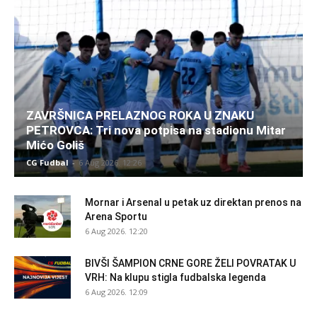
ZAVRŠNICA PRELAZNOG ROKA U ZNAKU
PETROVCA: Tri nova potpisa na stadionu Mitar
Mićo Goliš
CG Fudbal
-
6 Aug 2026. 12:26
Mornar i Arsenal u petak uz direktan prenos na
Arena Sportu
6 Aug 2026. 12:20
BIVŠI ŠAMPION CRNE GORE ŽELI POVRATAK U
VRH: Na klupu stigla fudbalska legenda
6 Aug 2026. 12:09