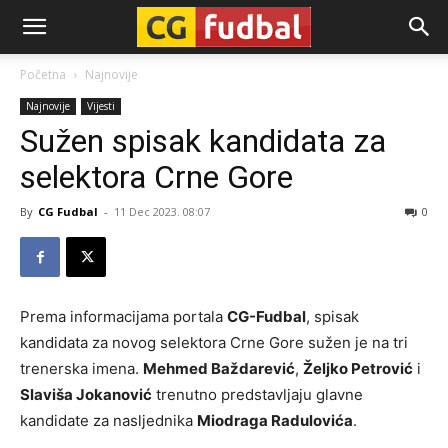
CG-
Početna
Najnovije
Najnovije
Vijesti
Fudbal
Sužen spisak kandidata za
selektora Crne Gore
By
CG Fudbal
-
11 Dec 2023. 08:07
0
Prema informacijama portala
CG-Fudbal
, spisak
kandidata za novog selektora Crne Gore sužen je na tri
trenerska imena.
Mehmed Baždarević
,
Željko Petrović
i
Slaviša Jokanović
trenutno predstavljaju glavne
kandidate za nasljednika
Miodraga Radulovića
.