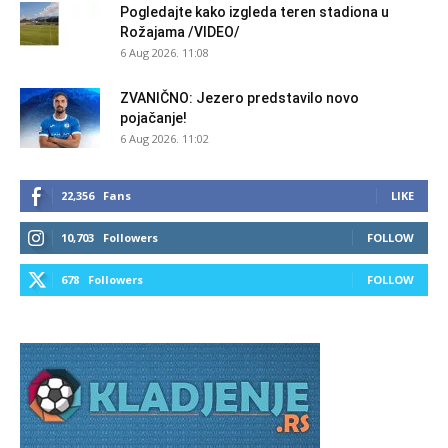
Pogledajte kako izgleda teren stadiona u
Rožajama /VIDEO/
6 Aug 2026. 11:08
ZVANIČNO: Jezero predstavilo novo
pojačanje!
6 Aug 2026. 11:02
22,356
Fans
LIKE
10,703
Followers
FOLLOW
678
Followers
FOLLOW