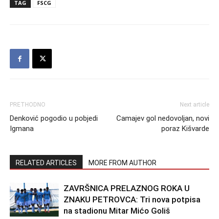
TAG
FSCG
PRETHODNO
Next article
Denković pogodio u pobjedi
Camajev gol nedovoljan, novi
Igmana
poraz Kišvarde
RELATED ARTICLES
MORE FROM AUTHOR
ZAVRŠNICA PRELAZNOG ROKA U
ZNAKU PETROVCA: Tri nova potpisa
na stadionu Mitar Mićo Goliš