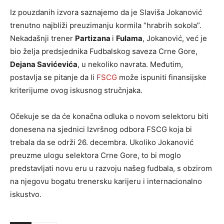
Iz pouzdanih izvora saznajemo da je Slaviša Jokanović
trenutno najbliži preuzimanju kormila “hrabrih sokola”.
Nekadašnji trener
Partizana
i
Fulama
, Jokanović, već je
bio želja predsjednika Fudbalskog saveza Crne Gore,
Dejana Savićevića
, u nekoliko navrata. Međutim,
postavlja se pitanje da li
FSCG
može ispuniti finansijske
kriterijume ovog iskusnog stručnjaka.
Očekuje se da će konačna odluka o novom selektoru biti
donesena na sjednici Izvršnog odbora FSCG koja bi
trebala da se održi 26. decembra. Ukoliko Jokanović
preuzme ulogu selektora Crne Gore, to bi moglo
predstavljati novu eru u razvoju našeg fudbala, s obzirom
na njegovu bogatu trenersku karijeru i internacionalno
iskustvo.