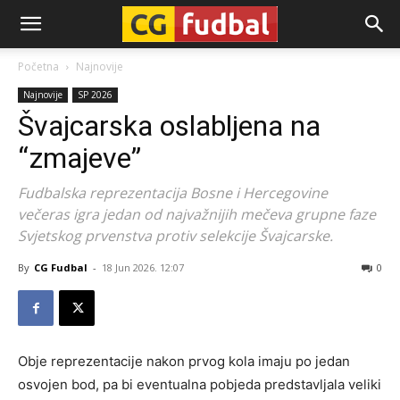
CG-
Početna
Najnovije
Najnovije
SP 2026
Fudbal
Švajcarska oslabljena na
“zmajeve”
Fudbalska reprezentacija Bosne i Hercegovine
večeras igra jedan od najvažnijih mečeva grupne faze
Svjetskog prvenstva protiv selekcije Švajcarske.
By
CG Fudbal
-
18 Jun 2026. 12:07
0
Obje reprezentacije nakon prvog kola imaju po jedan
osvojen bod, pa bi eventualna pobjeda predstavljala veliki