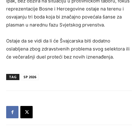
Ipak, bez obzira na situaciju u protivničkom taboru, fokus
reprezentacije Bosne i Hercegovine ostaje na terenu i
osvajanju tri boda koja bi značajno povećala šanse za
plasman u narednu fazu Svjetskog prvenstva.
Ostaje da se vidi da li će Švajcarska biti dodatno
oslabljena zbog zdravstvenih problema svog selektora ili
će večerašnji duel proteći bez novih iznenađenja.
TAG
SP 2026