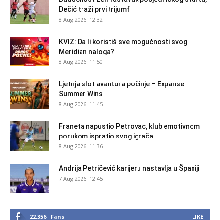
Dečić traži prvi trijumf
8 Aug 2026. 12:32
KVIZ: Da li koristiš sve mogućnosti svog
Meridian naloga?
8 Aug 2026. 11:50
Ljetnja slot avantura počinje – Expanse
Summer Wins
8 Aug 2026. 11:45
Franeta napustio Petrovac, klub emotivnom
porukom ispratio svog igrača
8 Aug 2026. 11:36
Andrija Petričević karijeru nastavlja u Španiji
7 Aug 2026. 12:45
22,356
Fans
LIKE