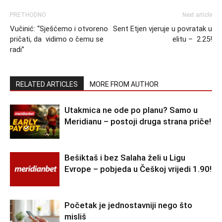
PRETHODNO
Next article
Vučinić: “Sješćemo i otvoreno
Sent Etjen vjeruje u povratak u
pričati, da vidimo o čemu se
elitu – 2.25!
radi”
RELATED ARTICLES
MORE FROM AUTHOR
Utakmica ne ode po planu? Samo u
Meridianu – postoji druga strana priče!
Bešiktaš i bez Salaha želi u Ligu
Evrope – pobjeda u Češkoj vrijedi 1.90!
Početak je jednostavniji nego što
misliš