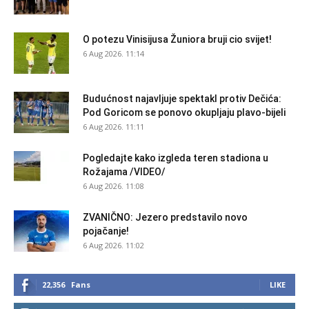
O potezu Vinisijusa Žuniora bruji cio svijet!
6 Aug 2026. 11:14
Budućnost najavljuje spektakl protiv Dečića:
Pod Goricom se ponovo okupljaju plavo-bijeli
6 Aug 2026. 11:11
Pogledajte kako izgleda teren stadiona u
Rožajama /VIDEO/
6 Aug 2026. 11:08
ZVANIČNO: Jezero predstavilo novo
pojačanje!
6 Aug 2026. 11:02
22,356
Fans
LIKE