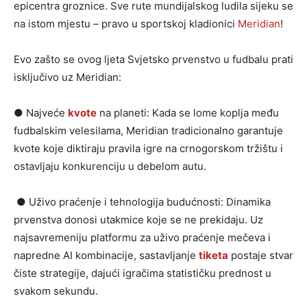
epicentra groznice. Sve rute mundijalskog ludila sijeku se
na istom mjestu – pravo u sportskoj kladionici
Meridian
!
Evo zašto se ovog ljeta Svjetsko prvenstvo u fudbalu prati
isključivo uz Meridian:
● Najveće
kvote
na planeti: Kada se lome koplja među
fudbalskim velesilama, Meridian tradicionalno garantuje
kvote koje diktiraju pravila igre na crnogorskom tržištu i
ostavljaju konkurenciju u debelom autu.
● Uživo praćenje i tehnologija budućnosti: Dinamika
prvenstva donosi utakmice koje se ne prekidaju. Uz
najsavremeniju platformu za uživo praćenje mečeva i
napredne AI kombinacije, sastavljanje
tiketa
postaje stvar
čiste strategije, dajući igračima statističku prednost u
svakom sekundu.