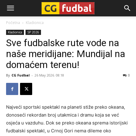
CG-
Početna
Kladionica
Kladionica
SP 2026
Fudbal
Sve fudbalske rute vode na
naše meridijane: Mundijal na
domaćem terenu!
By
CG Fudbal
-
26 May 2026. 08:18
0
Najveći sportski spektakl na planeti stiže preko okeana,
donoseći rekordan broj utakmica i dramu koja se već
osjeća u vazduhu. Dok se preko okeana sprema istorijski
fudbalski spektakl, u Crnoj Gori nema dileme oko