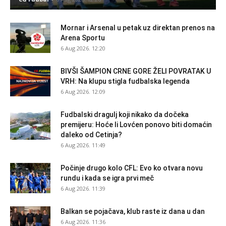
Mornar i Arsenal u petak uz direktan prenos na
Arena Sportu
6 Aug 2026. 12:20
BIVŠI ŠAMPION CRNE GORE ŽELI POVRATAK U
VRH: Na klupu stigla fudbalska legenda
6 Aug 2026. 12:09
Fudbalski dragulj koji nikako da dočeka
premijeru: Hoće li Lovćen ponovo biti domaćin
daleko od Cetinja?
6 Aug 2026. 11:49
Počinje drugo kolo CFL: Evo ko otvara novu
rundu i kada se igra prvi meč
6 Aug 2026. 11:39
Balkan se pojačava, klub raste iz dana u dan
6 Aug 2026. 11:36