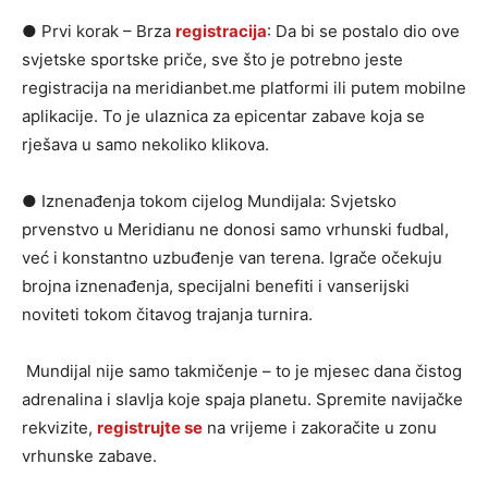
● Prvi korak – Brza
registracija
: Da bi se postalo dio ove
svjetske sportske priče, sve što je potrebno jeste
registracija na meridianbet.me platformi ili putem mobilne
aplikacije. To je ulaznica za epicentar zabave koja se
rješava u samo nekoliko klikova.
● Iznenađenja tokom cijelog Mundijala: Svjetsko
prvenstvo u Meridianu ne donosi samo vrhunski fudbal,
već i konstantno uzbuđenje van terena. Igrače očekuju
brojna iznenađenja, specijalni benefiti i vanserijski
noviteti tokom čitavog trajanja turnira.
Mundijal nije samo takmičenje – to je mjesec dana čistog
adrenalina i slavlja koje spaja planetu. Spremite navijačke
rekvizite,
registrujte se
na vrijeme i zakoračite u zonu
vrhunske zabave.