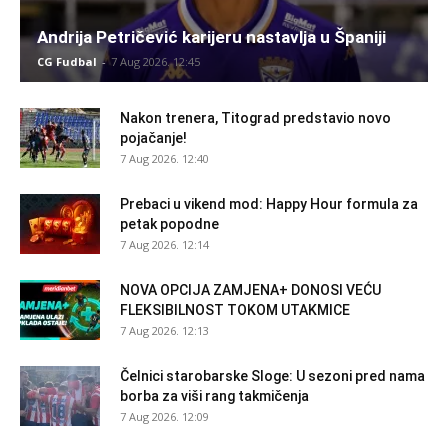
Andrija Petričević karijeru nastavlja u Španiji
CG Fudbal
-
7 Aug 2026. 12:45
Nakon trenera, Titograd predstavio novo
pojačanje!
7 Aug 2026. 12:40
Prebaci u vikend mod: Happy Hour formula za
petak popodne
7 Aug 2026. 12:14
NOVA OPCIJA ZAMJENA+ DONOSI VEĆU
FLEKSIBILNOST TOKOM UTAKMICE
7 Aug 2026. 12:13
Čelnici starobarske Sloge: U sezoni pred nama
borba za viši rang takmičenja
7 Aug 2026. 12:09