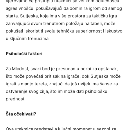
vjerovatno će pristupiti utakmici sa velikom odlučnošću i
agresivnošću, pokušavajući da dominira igrom od samog
starta. Sutjeska, koja ima više prostora za taktičku igru
zahvaljujući svom trenutnom položaju na tabeli, može
pokušati iskoristiti svoju tehničku superiornost i iskustvo
u ključnim trenucima.
Psihološki faktori
Za Mladost, svaki bod je presudan u borbi za opstanak,
što može povećati pritisak na igrače, dok Sutjeska može
igrati s manje tereta, znajući da još uvijek ima šanse za
ostvarenje svog cilja, što im može dati psihološku
prednost.
Šta očekivati?
Ova utakmica predstavlja ključni momenat u sezoni za