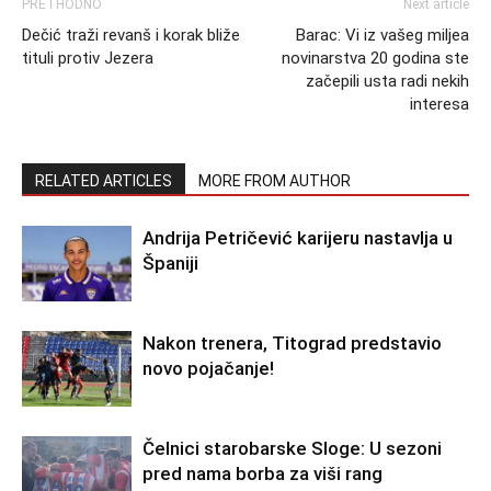
PRETHODNO
Next article
Dečić traži revanš i korak bliže
Barac: Vi iz vašeg miljea
tituli protiv Jezera
novinarstva 20 godina ste
začepili usta radi nekih
interesa
RELATED ARTICLES
MORE FROM AUTHOR
Andrija Petričević karijeru nastavlja u
Španiji
Nakon trenera, Titograd predstavio
novo pojačanje!
Čelnici starobarske Sloge: U sezoni
pred nama borba za viši rang