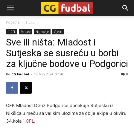
CG-
Početna
1.CFL
1.CFL
feature
Najnovije
Vijesti
Fudbal
Sve ili ništa: Mladost i
Sutjeska se susreću u borbi
za ključne bodove u Podgorici
By
CG Fudbal
-
12 May 2024. 07:20
0
OFK Mladost DG iz Podgorice dočekuje Sutjesku iz
Nikšića u meču sa velikim ulozima za obije ekipe u okviru
34.kola
1.CFL
.