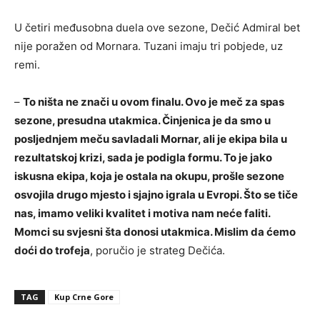
U četiri međusobna duela ove sezone, Dečić Admiral bet
nije poražen od Mornara. Tuzani imaju tri pobjede, uz
remi.
–
To ništa ne znači u ovom finalu. Ovo je meč za spas
sezone, presudna utakmica. Činjenica je da smo u
posljednjem meču savladali Mornar, ali je ekipa bila u
rezultatskoj krizi, sada je podigla formu. To je jako
iskusna ekipa, koja je ostala na okupu, prošle sezone
osvojila drugo mjesto i sjajno igrala u Evropi. Što se tiče
nas, imamo veliki kvalitet i motiva nam neće faliti.
Momci su svjesni šta donosi utakmica. Mislim da ćemo
doći do trofeja
, poručio je strateg Dečića.
TAG
Kup Crne Gore