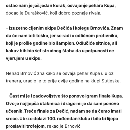
ostao nam je još jedan korak, osvajanje pehara Kupa
,
dodao je Đurašković, koji dobro poznaje rivala.
–
Izuzetno cijenim ekipu Dečića i kolegu Brnovića. Znam
da će nam biti teško, jer se radi o odličnom protivniku,
koji je prošle godine bio šampion. Odlučiće sitnice, ali
kakav bih bio šef stručnog štaba da u potpunosti ne
vjerujem u ekipu.
Nenad Brnović zna kako se osvaja pehar Kupa u ulozi
trenera, uradio je to prije dvije godine na klupi Sutjeske.
–
Čast mi je i zadovoljstvo što ponovo igram finale Kupa.
Ovo je najljepša utakmica i drago mi je da sam ponovo
učesnik. Treće finale za Dečić, nadam se da ćemo imati
sreće. Ubrzo dolazi 100. rođendan kluba i bilo bi lijepo
proslaviti trofejom
, rekao je Brnović.