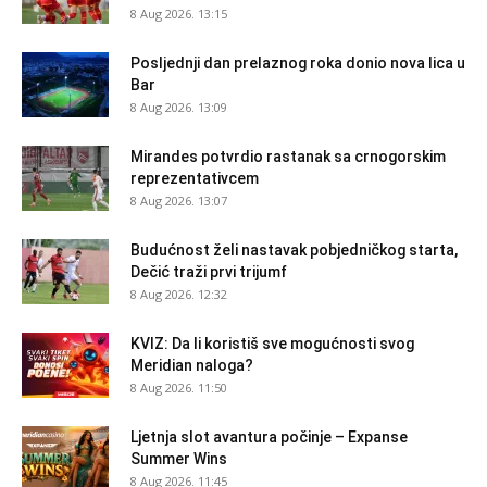
8 Aug 2026. 13:15
Posljednji dan prelaznog roka donio nova lica u
Bar
8 Aug 2026. 13:09
Mirandes potvrdio rastanak sa crnogorskim
reprezentativcem
8 Aug 2026. 13:07
Budućnost želi nastavak pobjedničkog starta,
Dečić traži prvi trijumf
8 Aug 2026. 12:32
KVIZ: Da li koristiš sve mogućnosti svog
Meridian naloga?
8 Aug 2026. 11:50
Ljetnja slot avantura počinje – Expanse
Summer Wins
8 Aug 2026. 11:45