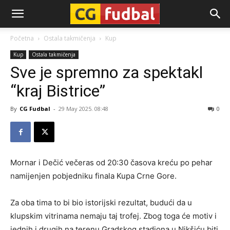
CG-
Početna
Ostala takmičenja
Kup
Kup
Ostala takmičenja
Fudbal
Sve je spremno za spektakl
“kraj Bistrice”
By
CG Fudbal
-
29 May 2025. 08:48
0
Mornar i Dečić večeras od 20:30 časova kreću po pehar
namijenjen pobjedniku finala Kupa Crne Gore.
Za oba tima to bi bio istorijski rezultat, budući da u
klupskim vitrinama nemaju taj trofej. Zbog toga će motiv i
jednih i drugih na terenu Gradskog stadiona u Nikšiću biti