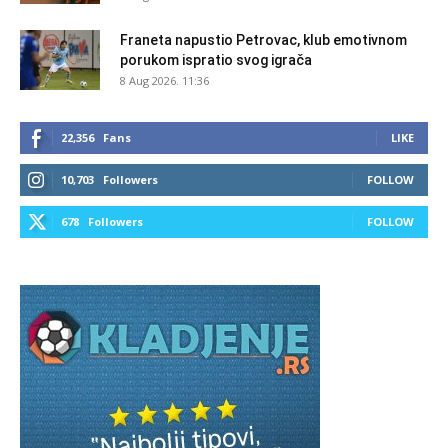
Franeta napustio Petrovac, klub emotivnom
porukom ispratio svog igrača
8 Aug 2026. 11:36
22,356
Fans
LIKE
10,703
Followers
FOLLOW
678
Followers
FOLLOW