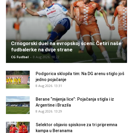
Crnogorski duel na evropskoj sceni: Četiri naše
fudbalerke na dvije strane
CG Fudbal
-
8 Aug 2026. 18:22
Podgorica sklopila tim: Na DG arenu stiglo još
jedno pojačanje
8 Aug 2026. 13:31
Berane “mijenja lice”: Pojačanja stigla i iz
Argentine i Brazila
8 Aug 2026. 13:29
Selektor objavio spiskove za tri pripremna
kampa u Beranama