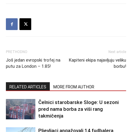
PRETHODNO
Next article
Još jedan evropski trofej na
Kapiteni ekipa najavljuju veliku
putu za London – 1.85!
borbu!
RELATED ARTICLES
MORE FROM AUTHOR
Čelnici starobarske Sloge: U sezoni
pred nama borba za viši rang
takmičenja
Pljevljaci angažovali 14 fudbalera