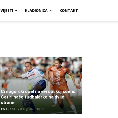
VIJESTI
KLADIONICA
KONTAKT
Crnogorski duel na evropskoj sceni:
Četiri naše fudbalerke na dvije
strane
CG Fudbal
-
8 Aug 2026. 18:22