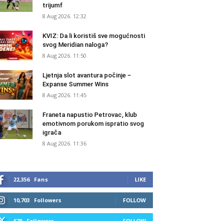
trijumf
8 Aug 2026. 12:32
KVIZ: Da li koristiš sve mogućnosti
svog Meridian naloga?
8 Aug 2026. 11:50
Ljetnja slot avantura počinje –
Expanse Summer Wins
8 Aug 2026. 11:45
Franeta napustio Petrovac, klub
emotivnom porukom ispratio svog
igrača
8 Aug 2026. 11:36
22,356
Fans
LIKE
10,703
Followers
FOLLOW
678
Followers
FOLLOW