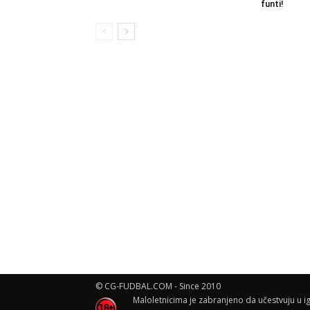
funti!
© CG-FUDBAL.COM - Since 2010
Maloletnicima je zabranjeno da učestvuju u ig