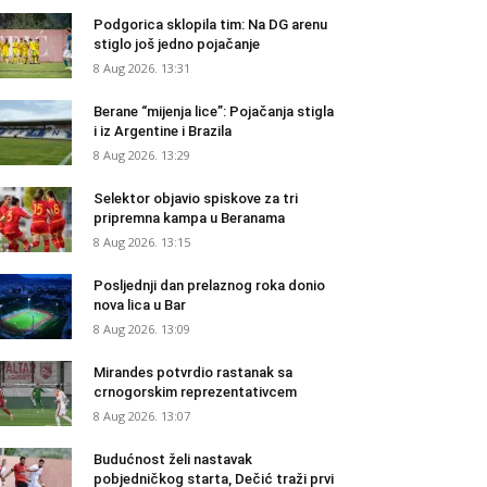
Podgorica sklopila tim: Na DG arenu
stiglo još jedno pojačanje
8 Aug 2026. 13:31
Berane “mijenja lice”: Pojačanja stigla
i iz Argentine i Brazila
8 Aug 2026. 13:29
Selektor objavio spiskove za tri
pripremna kampa u Beranama
8 Aug 2026. 13:15
Posljednji dan prelaznog roka donio
nova lica u Bar
8 Aug 2026. 13:09
Mirandes potvrdio rastanak sa
crnogorskim reprezentativcem
8 Aug 2026. 13:07
Budućnost želi nastavak
pobjedničkog starta, Dečić traži prvi