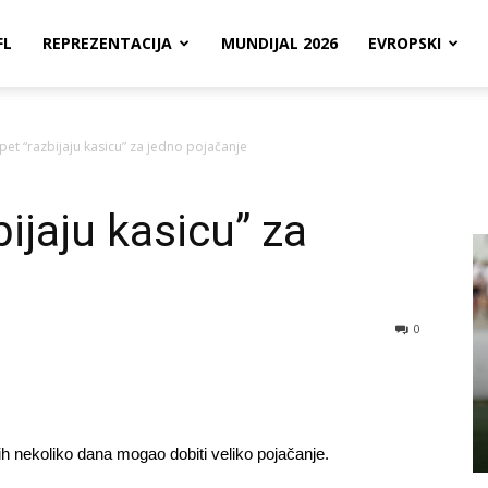
FL
REPREZENTACIJA
MUNDIJAL 2026
EVROPSKI
opet “razbijaju kasicu” za jedno pojačanje
bijaju kasicu” za
0
ih nekoliko dana mogao dobiti veliko pojačanje.