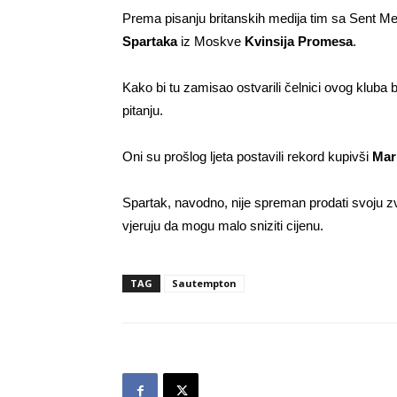
Prema pisanju britanskih medija tim sa Sent Mer
Spartaka
iz Moskve
Kvinsija Promesa
.
Kako bi tu zamisao ostvarili čelnici ovog kluba b
pitanju.
Oni su prošlog ljeta postavili rekord kupivši
Mar
Spartak, navodno, nije spreman prodati svoju zv
vjeruju da mogu malo sniziti cijenu.
TAG
Sautempton