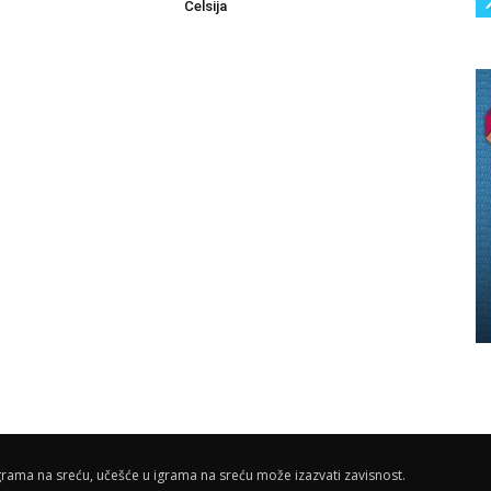
Čelsija
rama na sreću, učešće u igrama na sreću može izazvati zavisnost.