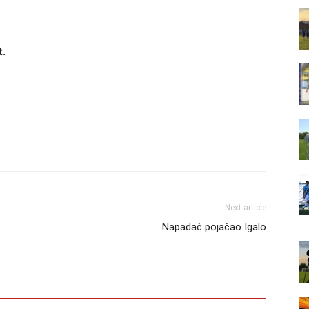
t
.
Next article
Napadač pojačao Igalo