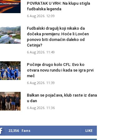
POVRATAK U VRH: Na klupu stigla
fudbalska legenda
6 Aug 2026. 12:09
Fudbalski dragulj koji nikako da
dočeka premijeru: Hoće li Lovćen
ponovo biti domaćin daleko od
Cetinja?
6 Aug 2026. 11:49
Počinje drugo kolo CFL: Evo ko
otvara novu rundu i kada se igra prvi
meč
6 Aug 2026. 11:39
Balkan se pojačava, klub raste iz dana
u dan
6 Aug 2026. 11:36
22,356
Fans
LIKE