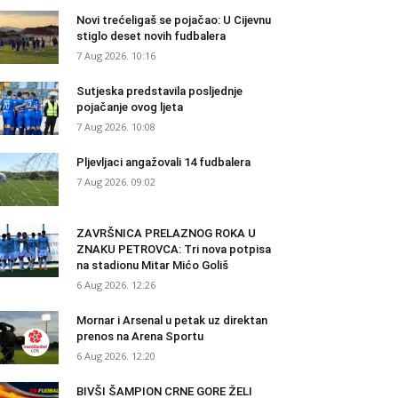
Novi trećeligaš se pojačao: U Cijevnu
stiglo deset novih fudbalera
7 Aug 2026. 10:16
Sutjeska predstavila posljednje
pojačanje ovog ljeta
7 Aug 2026. 10:08
Pljevljaci angažovali 14 fudbalera
7 Aug 2026. 09:02
ZAVRŠNICA PRELAZNOG ROKA U
ZNAKU PETROVCA: Tri nova potpisa
na stadionu Mitar Mićo Goliš
6 Aug 2026. 12:26
Mornar i Arsenal u petak uz direktan
prenos na Arena Sportu
6 Aug 2026. 12:20
BIVŠI ŠAMPION CRNE GORE ŽELI