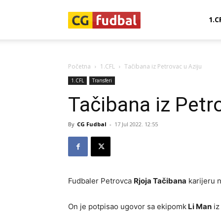
CG-
1.C
Fudbal
Početna
1.CFL
Tačibana iz Petrovac u Aziju
1.CFL
Transferi
Tačibana iz Petr
By
CG Fudbal
-
17 Jul 2022. 12:55
Fudbaler Petrovca
Rjoja Tačibana
karijeru n
On je potpisao ugovor sa ekipomk
Li Man
iz