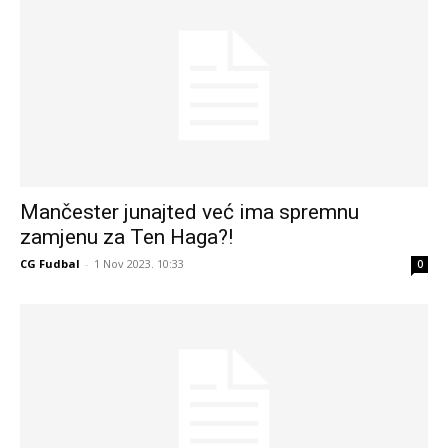
Mančester junajted već ima spremnu
zamjenu za Ten Haga?!
CG Fudbal
-
1 Nov 2023. 10:33
0