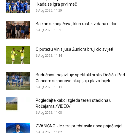
i kada se igra prvi meč
6 Aug 2026. 11:39
Balkan se pojačava, klub raste iz dana u dan
6 Aug 2026. 11:36
O potezu Vinisijusa Žuniora bruji cio svijet!
6 Aug 2026. 11:14
Budućnost najavljuje spektakl protiv Dečića: Pod
Goricom se ponovo okupljaju plavo-bijeli
6 Aug 2026. 11:11
Pogledajte kako izgleda teren stadiona u
Rožajama /VIDEO/
6 Aug 2026. 11:08
ZVANIČNO: Jezero predstavilo novo pojačanje!
6 Aug 2026. 11:02