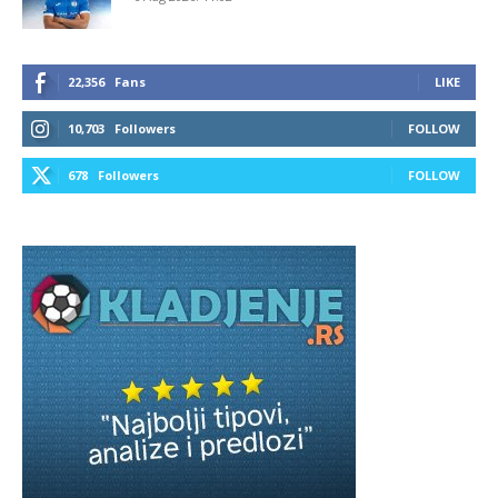
22,356
Fans
LIKE
10,703
Followers
FOLLOW
678
Followers
FOLLOW