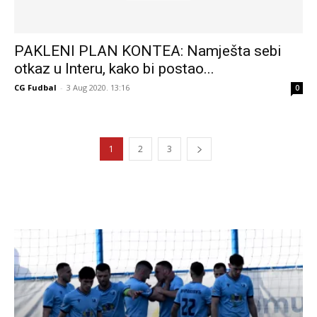
PAKLENI PLAN KONTEA: Namješta sebi
otkaz u Interu, kako bi postao...
CG Fudbal
-
3 Aug 2020. 13:16
0
1
2
3