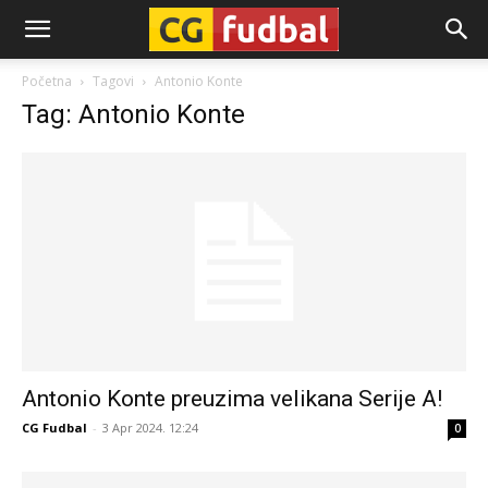
CG-
Početna
Tagovi
Antonio Konte
Tag: Antonio Konte
Fudbal
Antonio Konte preuzima velikana Serije A!
CG Fudbal
-
3 Apr 2024. 12:24
0