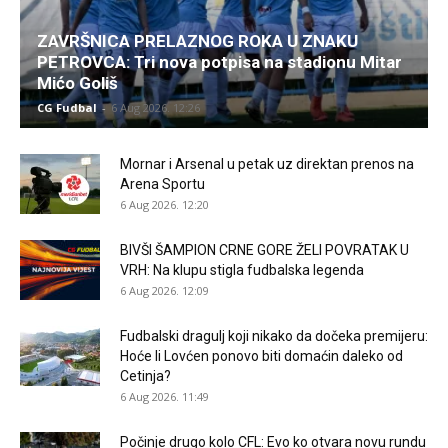
ZAVRŠNICA PRELAZNOG ROKA U ZNAKU
PETROVCA: Tri nova potpisa na stadionu Mitar
Mićo Goliš
CG Fudbal
-
6 Aug 2026. 12:26
Mornar i Arsenal u petak uz direktan prenos na
Arena Sportu
6 Aug 2026. 12:20
BIVŠI ŠAMPION CRNE GORE ŽELI POVRATAK U
VRH: Na klupu stigla fudbalska legenda
6 Aug 2026. 12:09
Fudbalski dragulj koji nikako da dočeka premijeru:
Hoće li Lovćen ponovo biti domaćin daleko od
Cetinja?
6 Aug 2026. 11:49
Počinje drugo kolo CFL: Evo ko otvara novu rundu