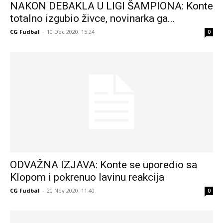
NAKON DEBAKLA U LIGI ŠAMPIONA: Konte
totalno izgubio živce, novinarka ga...
CG Fudbal
-
10 Dec 2020. 15:24
0
ODVAŽNA IZJAVA: Konte se uporedio sa
Klopom i pokrenuo lavinu reakcija
CG Fudbal
-
20 Nov 2020. 11:40
0