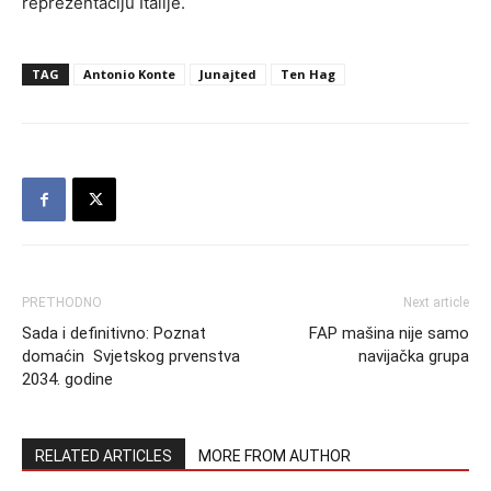
reprezentaciju Italije.
TAG
Antonio Konte
Junajted
Ten Hag
PRETHODNO
Next article
Sada i definitivno: Poznat
FAP mašina nije samo
domaćin Svjetskog prvenstva
navijačka grupa
2034. godine
RELATED ARTICLES
MORE FROM AUTHOR