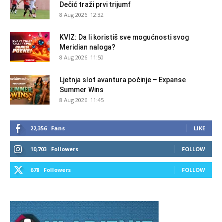
Dečić traži prvi trijumf
8 Aug 2026. 12:32
KVIZ: Da li koristiš sve mogućnosti svog
Meridian naloga?
8 Aug 2026. 11:50
Ljetnja slot avantura počinje – Expanse
Summer Wins
8 Aug 2026. 11:45
22,356
Fans
LIKE
10,703
Followers
FOLLOW
678
Followers
FOLLOW