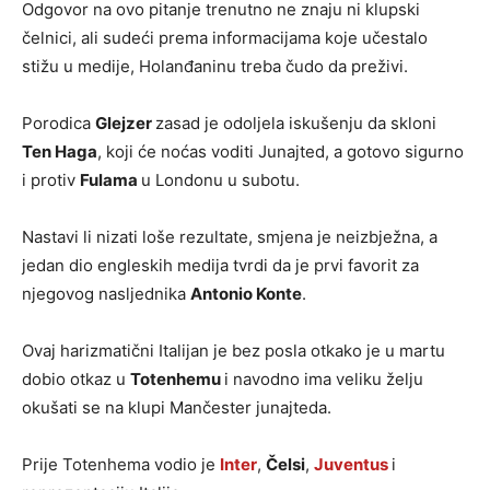
Odgovor na ovo pitanje trenutno ne znaju ni klupski
čelnici, ali sudeći prema informacijama koje učestalo
stižu u medije, Holanđaninu treba čudo da preživi.
Porodica
Glejzer
zasad je odoljela iskušenju da skloni
Ten Haga
, koji će noćas voditi Junajted, a gotovo sigurno
i protiv
Fulama
u Londonu u subotu.
Nastavi li nizati loše rezultate, smjena je neizbježna, a
jedan dio engleskih medija tvrdi da je prvi favorit za
njegovog nasljednika
Antonio Konte
.
Ovaj harizmatični Italijan je bez posla otkako je u martu
dobio otkaz u
Totenhemu
i navodno ima veliku želju
okušati se na klupi Mančester junajteda.
Prije Totenhema vodio je
Inter
,
Čelsi
,
Juventus
i