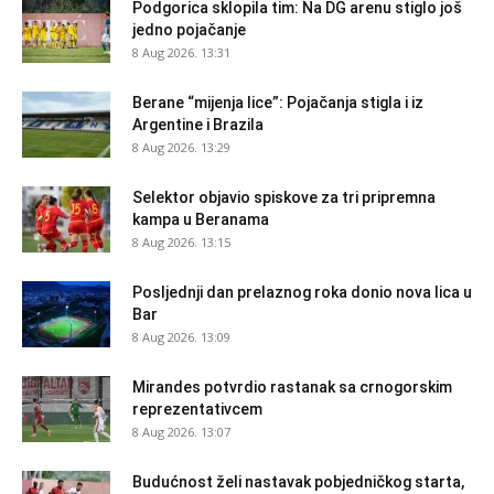
Podgorica sklopila tim: Na DG arenu stiglo još
jedno pojačanje
8 Aug 2026. 13:31
Berane “mijenja lice”: Pojačanja stigla i iz
Argentine i Brazila
8 Aug 2026. 13:29
Selektor objavio spiskove za tri pripremna
kampa u Beranama
8 Aug 2026. 13:15
Posljednji dan prelaznog roka donio nova lica u
Bar
8 Aug 2026. 13:09
Mirandes potvrdio rastanak sa crnogorskim
reprezentativcem
8 Aug 2026. 13:07
Budućnost želi nastavak pobjedničkog starta,