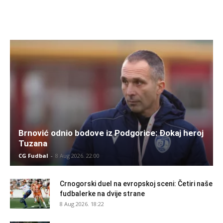
Brnović odnio bodove iz Podgorice: Đokaj heroj
Tuzana
CG Fudbal
-
8 Aug 2026. 22:00
Crnogorski duel na evropskoj sceni: Četiri naše
fudbalerke na dvije strane
8 Aug 2026. 18:22