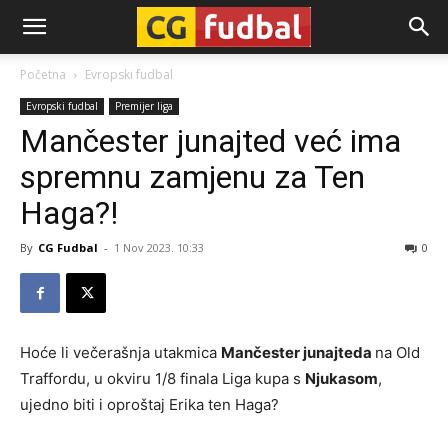
CG-
Početna
Evropski fudbal
Evropski fudbal
Premijer liga
Fudbal
Mančester junajted već ima
spremnu zamjenu za Ten
Haga?!
By
CG Fudbal
-
1 Nov 2023. 10:33
0
Hoće li večerašnja utakmica
Mančester junajteda
na Old
Traffordu, u okviru 1/8 finala Liga kupa s
Njukasom
,
ujedno biti i oproštaj Erika ten Haga?