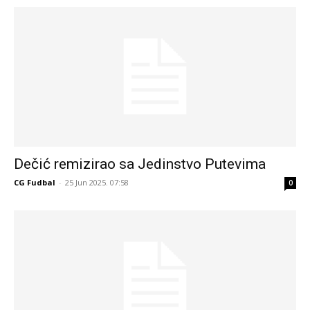
Dečić remizirao sa Jedinstvo Putevima
CG Fudbal
-
25 Jun 2025. 07:58
0