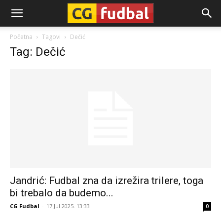
CG-
Početna
Tagovi
Dečić
Tag: Dečić
Fudbal
Jandrić: Fudbal zna da izrežira trilere, toga
bi trebalo da budemo...
CG Fudbal
-
17 Jul 2025. 13:33
0