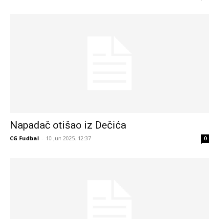
Napadač otišao iz Dečića
CG Fudbal
-
10 Jun 2025. 12:37
0