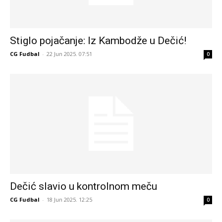
Stiglo pojačanje: Iz Kambodže u Dečić!
CG Fudbal
-
22 Jun 2025. 07:51
0
Dečić slavio u kontrolnom meču
CG Fudbal
-
18 Jun 2025. 12:25
0