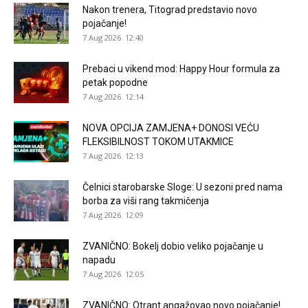
Nakon trenera, Titograd predstavio novo
pojačanje!
7 Aug 2026. 12:40
Prebaci u vikend mod: Happy Hour formula za
petak popodne
7 Aug 2026. 12:14
NOVA OPCIJA ZAMJENA+ DONOSI VEĆU
FLEKSIBILNOST TOKOM UTAKMICE
7 Aug 2026. 12:13
Čelnici starobarske Sloge: U sezoni pred nama
borba za viši rang takmičenja
7 Aug 2026. 12:09
ZVANIČNO: Bokelj dobio veliko pojačanje u
napadu
7 Aug 2026. 12:05
ZVANIČNO: Otrant angažovao novo pojačanje!