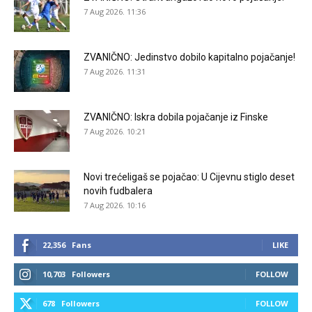
7 Aug 2026. 11:36
ZVANIČNO: Jedinstvo dobilo kapitalno pojačanje!
7 Aug 2026. 11:31
ZVANIČNO: Iskra dobila pojačanje iz Finske
7 Aug 2026. 10:21
Novi trećeligaš se pojačao: U Cijevnu stiglo deset
novih fudbalera
7 Aug 2026. 10:16
22,356
Fans
LIKE
10,703
Followers
FOLLOW
678
Followers
FOLLOW