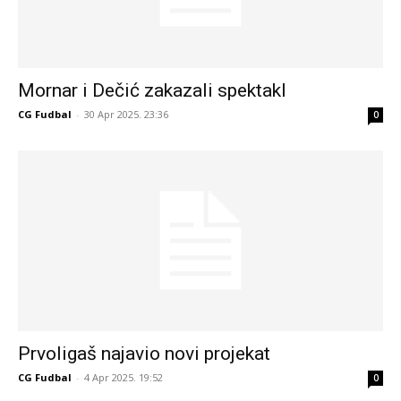
Mornar i Dečić zakazali spektakl
CG Fudbal
-
30 Apr 2025. 23:36
0
Prvoligaš najavio novi projekat
CG Fudbal
-
4 Apr 2025. 19:52
0