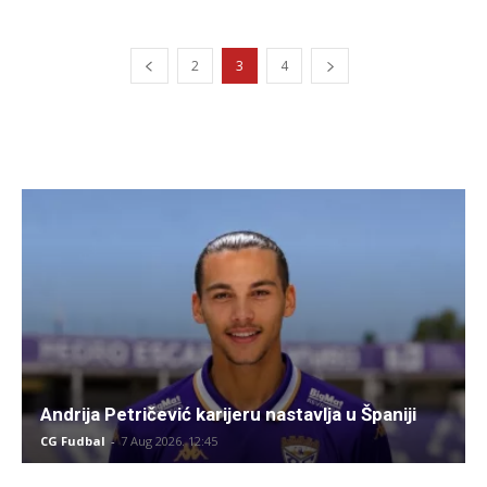
2
3
4
Andrija Petričević karijeru nastavlja u Španiji
CG Fudbal
-
7 Aug 2026. 12:45