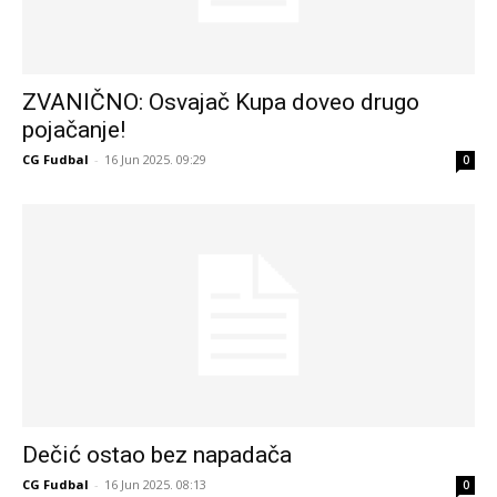
ZVANIČNO: Osvajač Kupa doveo drugo
pojačanje!
CG Fudbal
-
16 Jun 2025. 09:29
0
Dečić ostao bez napadača
CG Fudbal
-
16 Jun 2025. 08:13
0