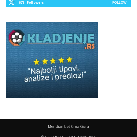
678
Followers
FOLLOW
Meridian bet Crna Gora