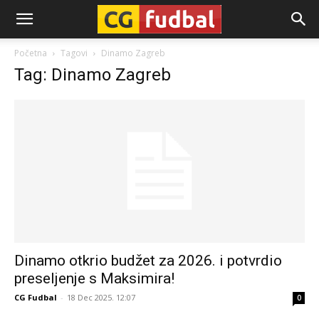
CG-
Početna
Tagovi
Dinamo Zagreb
Tag: Dinamo Zagreb
Fudbal
Dinamo otkrio budžet za 2026. i potvrdio
preseljenje s Maksimira!
CG Fudbal
-
18 Dec 2025. 12:07
0