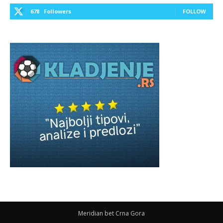
678
Followers
FOLLOW
Meridian bet Crna Gora