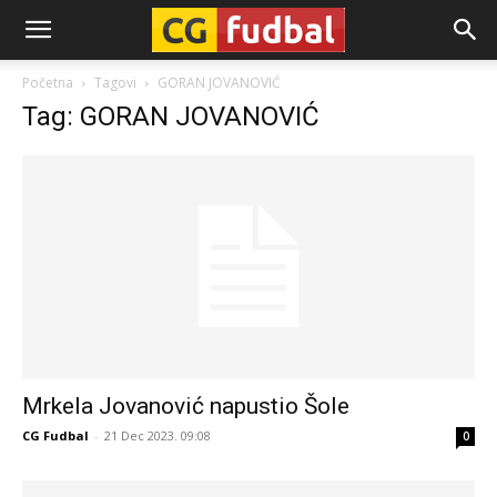
CG-
Početna
Tagovi
GORAN JOVANOVIĆ
Tag: GORAN JOVANOVIĆ
Fudbal
Mrkela Jovanović napustio Šole
CG Fudbal
-
21 Dec 2023. 09:08
0