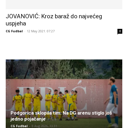
JOVANOVIĆ: Kroz baraž do najvećeg
uspjeha
CG Fudbal
-
12 May 2021. 07:27
0
Podgorica sklopila tim: Na DG arenu stiglo još
jedno pojačanje
CG Fudbal
-
8 Aug 2026. 13:31