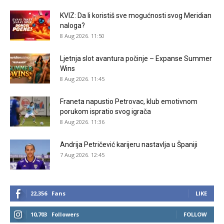
KVIZ: Da li koristiš sve mogućnosti svog Meridian
naloga?
8 Aug 2026. 11:50
Ljetnja slot avantura počinje – Expanse Summer
Wins
8 Aug 2026. 11:45
Franeta napustio Petrovac, klub emotivnom
porukom ispratio svog igrača
8 Aug 2026. 11:36
Andrija Petričević karijeru nastavlja u Španiji
7 Aug 2026. 12:45
22,356
Fans
LIKE
10,703
Followers
FOLLOW