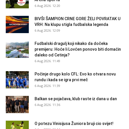
6 Aug 2026. 12:20
BIVŠI ŠAMPION CRNE GORE ŽELI POVRATAK U
VRH: Na klupu stigla fudbalska legenda
6 Aug 2026. 12:09
Fudbalski dragulj koji nikako da dočeka
premijeru: Hoće li Lovćen ponovo biti domaćin
daleko od Cetinja?
6 Aug 2026. 11:49
Počinje drugo kolo CFL: Evo ko otvara novu
rundu i kada se igra prvi meč
6 Aug 2026. 11:39
Balkan se pojačava, klub raste iz dana u dan
6 Aug 2026. 11:36
O potezu Vinisijusa Žuniora bruji cio svijet!