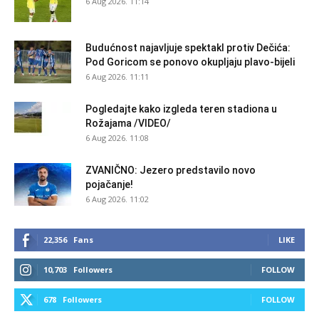
6 Aug 2026. 11:14
Budućnost najavljuje spektakl protiv Dečića:
Pod Goricom se ponovo okupljaju plavo-bijeli
6 Aug 2026. 11:11
Pogledajte kako izgleda teren stadiona u
Rožajama /VIDEO/
6 Aug 2026. 11:08
ZVANIČNO: Jezero predstavilo novo
pojačanje!
6 Aug 2026. 11:02
22,356
Fans
LIKE
10,703
Followers
FOLLOW
678
Followers
FOLLOW