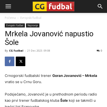
CG-
Početna
Evropski fudbal
Evropski fudbal
Najnovije
Fudbal
Mrkela Jovanović napustio
Šole
By
CG Fudbal
-
21 Dec 2023. 09:08
0
Crnogorski fudbalski trener
Goran Jovanović – Mrkela
vratio se u Crnu Goru.
Podsjećamo, Jovanović je u prethodnom periodu radio
kao prvi trener fudbalskog kluba
Šole
koji se takmiči u
trećoj ligi Francuske.