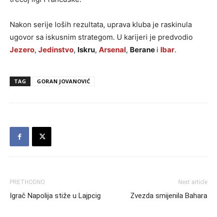
Nakon serije loših rezultata, uprava kluba je raskinula
ugovor sa iskusnim strategom. U karijeri je predvodio
Jezero
,
Jedinstvo
,
Iskru
,
Arsenal
,
Berane
i
Ibar
.
TAG
GORAN JOVANOVIĆ
PRETHODNO
Next article
Igrač Napolija stiže u Lajpcig
Zvezda smijenila Bahara