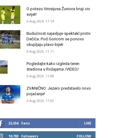
O potezu Vinisijusa Žuniora bruji cio
svijet!
6 Aug 2026. 11:14
Budućnost najavljuje spektakl protiv
Dečića: Pod Goricom se ponovo
okupljaju plavo-bijeli
6 Aug 2026. 11:11
Pogledajte kako izgleda teren
stadiona u Rožajama /VIDEO/
6 Aug 2026. 11:08
ZVANIČNO: Jezero predstavilo novo
pojačanje!
6 Aug 2026. 11:02
22,356
Fans
LIKE
10,703
Followers
FOLLOW