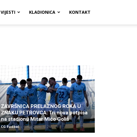
VIJESTI
KLADIONICA
KONTAKT
ZAVRŠNICA PRELAZNOG ROKA U
ZNAKU PETROVCA: Tri nova potpisa
na stadionu Mitar Mićo Goliš
CG Fudbal
-
6 Aug 2026. 12:26