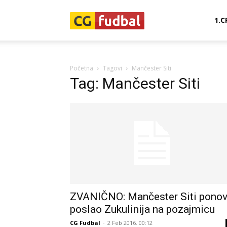
CG-
1.C
Fudbal
Početna
Tagovi
Mančester Siti
Tag: Mančester Siti
ZVANIČNO: Mančester Siti pono
poslao Zukulinija na pozajmicu
CG Fudbal
-
2 Feb 2016. 00:12