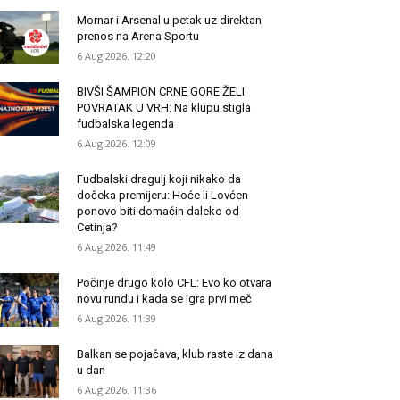
Mornar i Arsenal u petak uz direktan
prenos na Arena Sportu
6 Aug 2026. 12:20
BIVŠI ŠAMPION CRNE GORE ŽELI
POVRATAK U VRH: Na klupu stigla
fudbalska legenda
6 Aug 2026. 12:09
Fudbalski dragulj koji nikako da
dočeka premijeru: Hoće li Lovćen
ponovo biti domaćin daleko od
Cetinja?
6 Aug 2026. 11:49
Počinje drugo kolo CFL: Evo ko otvara
novu rundu i kada se igra prvi meč
6 Aug 2026. 11:39
Balkan se pojačava, klub raste iz dana
u dan
6 Aug 2026. 11:36