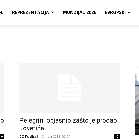
FL
REPREZENTACIJA
MUNDIJAL 2026
EVROPSKI
vo
Pelegrini objasnio zašto je prodao
Jovetića
CG Fudbal
-
31 Jan 2016. 00:07
0
0