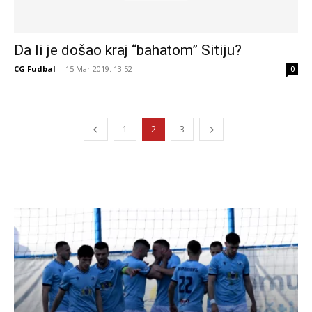
Da li je došao kraj “bahatom” Sitiju?
CG Fudbal
-
15 Mar 2019. 13:52
0
1
2
3