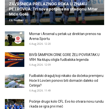
ZAVRŠNICA PRELAZNOG ROKA U ZNAKU
PETROVCA: Tri nova potpisa na stadionu Mitar
Mićo Goliš
CG Fudbal
-
6 Aug 2026. 12:26
Mornar i Arsenal u petak uz direktan prenos na
Arena Sportu
6 Aug 2026. 12:20
BIVŠI ŠAMPION CRNE GORE ŽELI POVRATAK U
VRH: Na klupu stigla fudbalska legenda
6 Aug 2026. 12:09
Fudbalski dragulj koji nikako da dočeka premijeru:
Hoće li Lovćen ponovo biti domaćin daleko od
Cetinja?
6 Aug 2026. 11:49
Počinje drugo kolo CFL: Evo ko otvara novu rundu
i kada se igra prvi meč