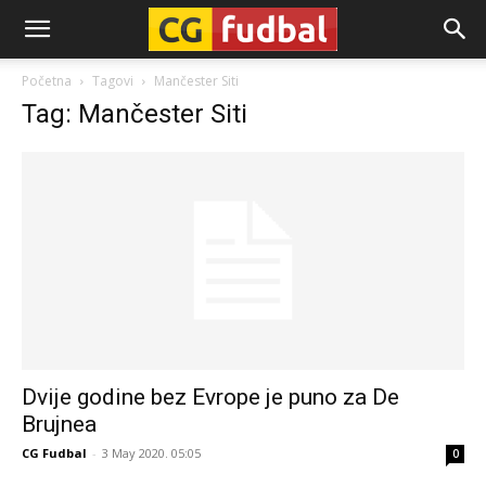
CG-
Početna
Tagovi
Mančester Siti
Tag: Mančester Siti
Fudbal
Dvije godine bez Evrope je puno za De
Brujnea
CG Fudbal
-
3 May 2020. 05:05
0