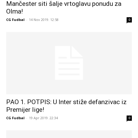
Mančester siti šalje vrtoglavu ponudu za
Olma!
CG Fudbal
-
14 Nov 2019. 12:58
0
PAO 1. POTPIS: U Inter stiže defanzivac iz
Premijer lige!
CG Fudbal
-
19 Apr 2019. 22:34
0