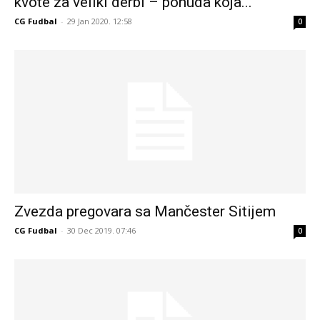
kvote za veliki derbi – ponuda koja...
CG Fudbal
-
29 Jan 2020. 12:58
0
Zvezda pregovara sa Mančester Sitijem
CG Fudbal
-
30 Dec 2019. 07:46
0