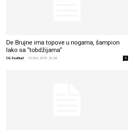
De Brujne ima topove u nogama, šampion
lako sa “tobdžijama“
CG Fudbal
-
15 Dec 2019. 20:54
0