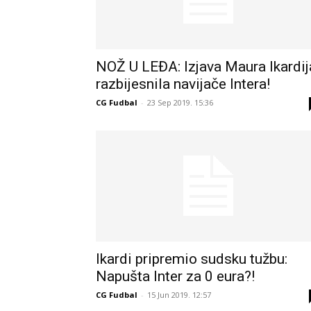
NOŽ U LEĐA: Izjava Maura Ikardij
razbijesnila navijače Intera!
CG Fudbal
-
23 Sep 2019. 15:36
Ikardi pripremio sudsku tužbu:
Napušta Inter za 0 eura?!
CG Fudbal
-
15 Jun 2019. 12:57