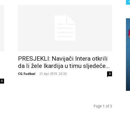
PRESJEKLI: Navijači Intera otkrili
da li žele Ikardija u timu sljedeće...
CG Fudbal
-
21 Apr 2019. 22:35
0
0
Page 1 of 3