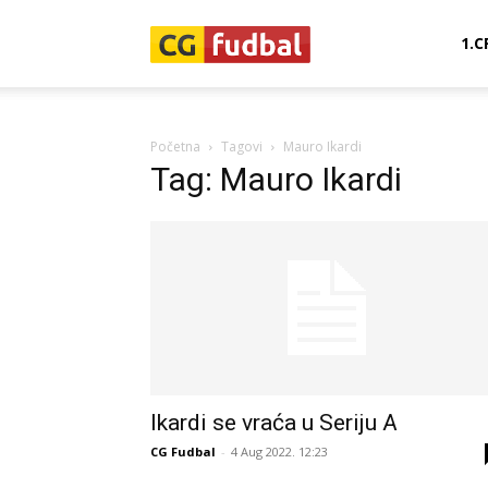
CG-
1.C
Fudbal
Početna
Tagovi
Mauro Ikardi
Tag: Mauro Ikardi
Ikardi se vraća u Seriju A
CG Fudbal
-
4 Aug 2022. 12:23