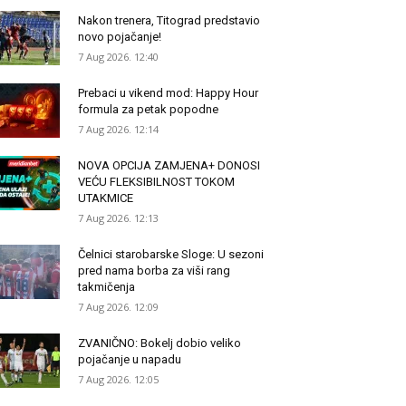
Nakon trenera, Titograd predstavio
novo pojačanje!
7 Aug 2026. 12:40
Prebaci u vikend mod: Happy Hour
formula za petak popodne
7 Aug 2026. 12:14
NOVA OPCIJA ZAMJENA+ DONOSI
VEĆU FLEKSIBILNOST TOKOM
UTAKMICE
7 Aug 2026. 12:13
Čelnici starobarske Sloge: U sezoni
pred nama borba za viši rang
takmičenja
7 Aug 2026. 12:09
ZVANIČNO: Bokelj dobio veliko
pojačanje u napadu
7 Aug 2026. 12:05