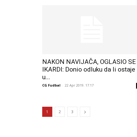
NAKON NAVIJAČA, OGLASIO SE
IKARDI: Donio odluku da li ostaje
u...
CG Fudbal
-
22 Apr 2019. 17:17
1
2
3