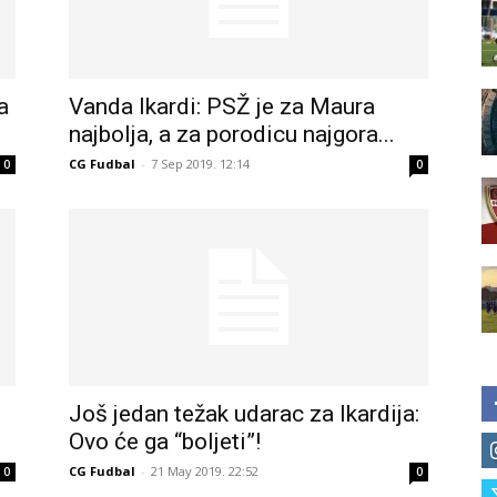
a
Vanda Ikardi: PSŽ je za Maura
najbolja, a za porodicu najgora...
CG Fudbal
-
7 Sep 2019. 12:14
0
0
Još jedan težak udarac za Ikardija:
Ovo će ga “boljeti”!
CG Fudbal
-
21 May 2019. 22:52
0
0