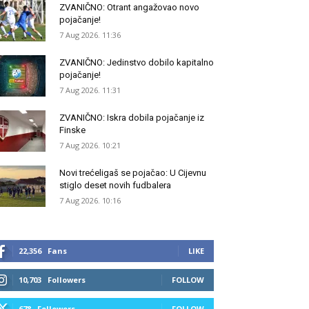
ZVANIČNO: Otrant angažovao novo
pojačanje!
7 Aug 2026. 11:36
ZVANIČNO: Jedinstvo dobilo kapitalno
pojačanje!
7 Aug 2026. 11:31
ZVANIČNO: Iskra dobila pojačanje iz
Finske
7 Aug 2026. 10:21
Novi trećeligaš se pojačao: U Cijevnu
stiglo deset novih fudbalera
7 Aug 2026. 10:16
22,356
Fans
LIKE
10,703
Followers
FOLLOW
678
Followers
FOLLOW