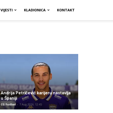
VIJESTI
KLADIONICA
KONTAKT
Andrija Petričević karijeru nastavlja
u Španiji
CG Fudbal
-
7 Aug 2026. 12:45