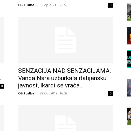
CG Fudbal
-
9 Sep 2021. 07:55
0
SENZACIJA NAD SENZACIJAMA:
.
Vanda Nara uzburkala italijansku
javnost, Ikardi se vraća...
0
CG Fudbal
-
28 Oct 2019. 16:58
0