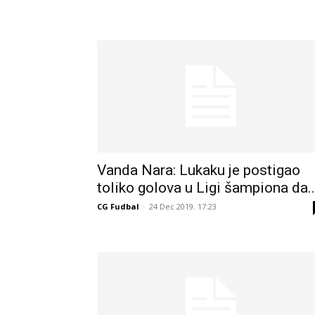
Vanda Nara: Lukaku je postigao
toliko golova u Ligi šampiona da..
CG Fudbal
-
24 Dec 2019. 17:23