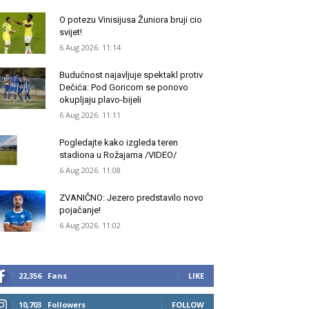
O potezu Vinisijusa Žuniora bruji cio
svijet!
6 Aug 2026. 11:14
Budućnost najavljuje spektakl protiv
Dečića: Pod Goricom se ponovo
okupljaju plavo-bijeli
6 Aug 2026. 11:11
Pogledajte kako izgleda teren
stadiona u Rožajama /VIDEO/
6 Aug 2026. 11:08
ZVANIČNO: Jezero predstavilo novo
pojačanje!
6 Aug 2026. 11:02
22,356
Fans
LIKE
10,703
Followers
FOLLOW