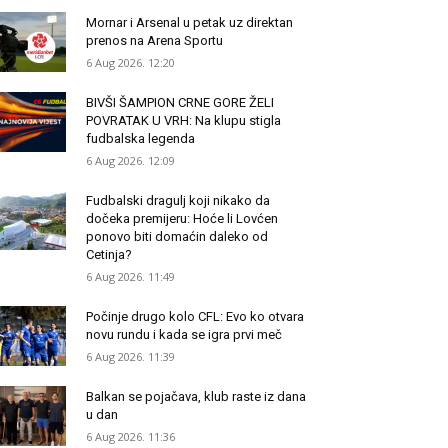
Mornar i Arsenal u petak uz direktan
prenos na Arena Sportu
6 Aug 2026. 12:20
BIVŠI ŠAMPION CRNE GORE ŽELI
POVRATAK U VRH: Na klupu stigla
fudbalska legenda
6 Aug 2026. 12:09
Fudbalski dragulj koji nikako da
dočeka premijeru: Hoće li Lovćen
ponovo biti domaćin daleko od
Cetinja?
6 Aug 2026. 11:49
Počinje drugo kolo CFL: Evo ko otvara
novu rundu i kada se igra prvi meč
6 Aug 2026. 11:39
Balkan se pojačava, klub raste iz dana
u dan
6 Aug 2026. 11:36