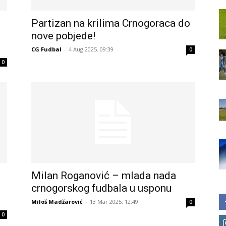
Partizan na krilima Crnogoraca do
nove pobjede!
CG Fudbal
-
4 Aug 2025. 09:39
0
0
Milan Roganović – mlada nada
crnogorskog fudbala u usponu
Miloš Madžarović
-
13 Mar 2025. 12:49
0
0