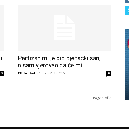
i
Partizan mi je bio dječački san,
nisam vjerovao da će mi...
CG Fudbal
-
19 Feb 2025. 13:58
0
0
Page 1 of 2