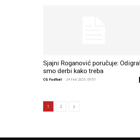
Sjajni Roganović poručuje: Odigral
smo derbi kako treba
CG Fudbal
-
24 Feb 2025. 09:01
1
2