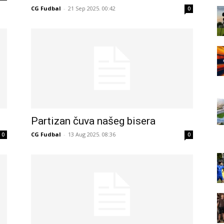
CG Fudbal
-
21 Sep 2025. 00:42
0
Partizan čuva našeg bisera
CG Fudbal
-
13 Aug 2025. 08:36
0
0