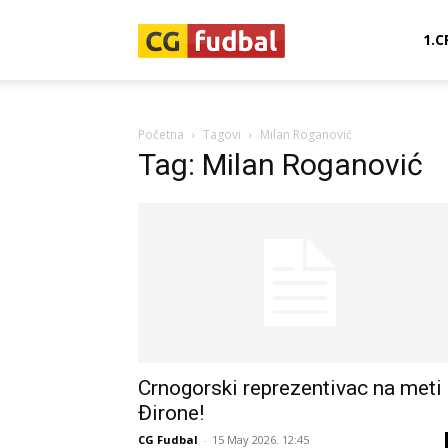
CG-
1.C
Fudbal
Početna
Tagovi
Milan Roganović
Tag: Milan Roganović
Crnogorski reprezentivac na meti
Đirone!
CG Fudbal
-
15 May 2026. 12:45