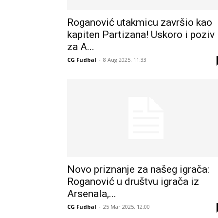
Roganović utakmicu završio kao
kapiten Partizana! Uskoro i poziv
za A...
CG Fudbal
-
8 Aug 2025. 11:33
Novo priznanje za našeg igrača:
Roganović u društvu igrača iz
Arsenala,...
CG Fudbal
-
25 Mar 2025. 12:00