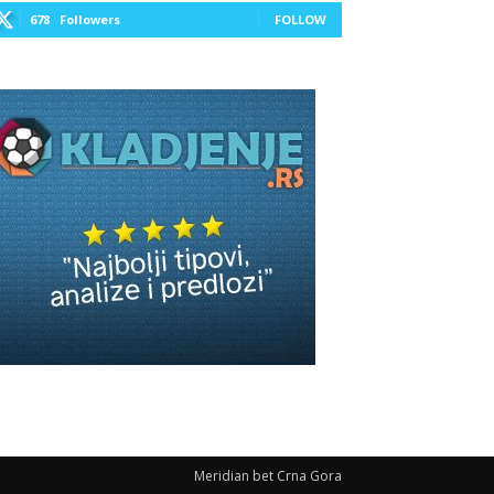
678
Followers
FOLLOW
Meridian bet Crna Gora