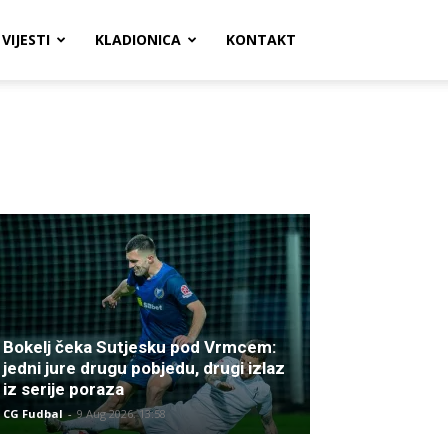
VIJESTI
KLADIONICA
KONTAKT
Bokelj čeka Sutjesku pod Vrmcem:
jedni jure drugu pobjedu, drugi izlaz
iz serije poraza
CG Fudbal
-
9 Aug 2026. 13:58