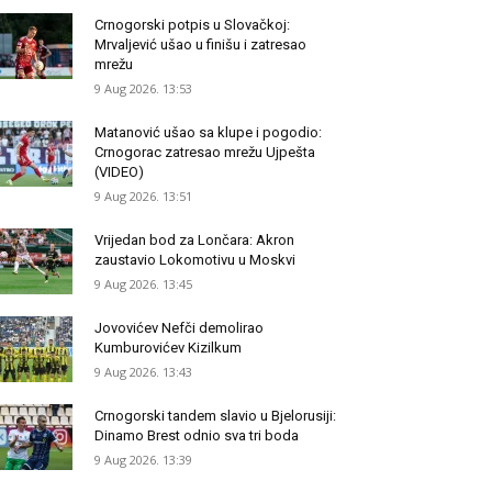
Crnogorski potpis u Slovačkoj:
Mrvaljević ušao u finišu i zatresao
mrežu
9 Aug 2026. 13:53
Matanović ušao sa klupe i pogodio:
Crnogorac zatresao mrežu Ujpešta
(VIDEO)
9 Aug 2026. 13:51
Vrijedan bod za Lončara: Akron
zaustavio Lokomotivu u Moskvi
9 Aug 2026. 13:45
Jovovićev Nefči demolirao
Kumburovićev Kizilkum
9 Aug 2026. 13:43
Crnogorski tandem slavio u Bjelorusiji:
Dinamo Brest odnio sva tri boda
9 Aug 2026. 13:39