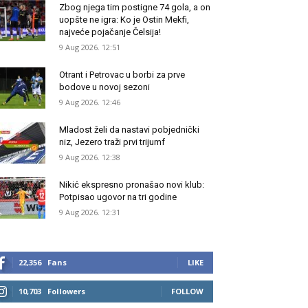
Zbog njega tim postigne 74 gola, a on
uopšte ne igra: Ko je Ostin Mekfi,
najveće pojačanje Čelsija!
9 Aug 2026. 12:51
Otrant i Petrovac u borbi za prve
bodove u novoj sezoni
9 Aug 2026. 12:46
Mladost želi da nastavi pobjednički
niz, Jezero traži prvi trijumf
9 Aug 2026. 12:38
Nikić ekspresno pronašao novi klub:
Potpisao ugovor na tri godine
9 Aug 2026. 12:31
22,356
Fans
LIKE
10,703
Followers
FOLLOW