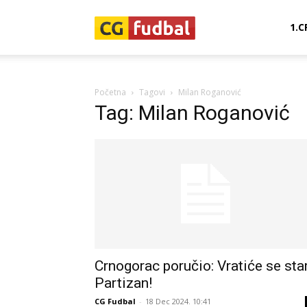
CG-
1.C
Fudbal
Početna
Tagovi
Milan Roganović
Tag: Milan Roganović
Crnogorac poručio: Vratiće se star
Partizan!
CG Fudbal
-
18 Dec 2024. 10:41