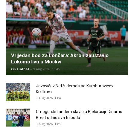
Vrijedan bod za Lončara: Akron zaustavio
Lokomotivu u Moskvi
CG Fudbal
-
9 Aug 2026. 13:45
Jovovićev Nefči demolirao Kumburovićev
Kizilkum
9 Aug 2026. 13:43
Crnogorski tandem slavio u Bjelorusiji: Dinamo
Brest odnio sva tri boda
9 Aug 2026. 13:39