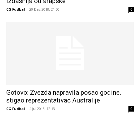
izdašnija od arapske
CG Fudbal
-
29 Dec 2018. 21:50
0
Gotovo: Zvezda napravila posao godine,
stigao reprezentativac Australije
CG Fudbal
-
4 Jul 2018. 12:13
0