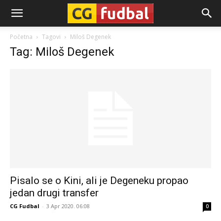
CG-
Početna
Tagovi
Miloš Degenek
Tag: Miloš Degenek
Fudbal
Pisalo se o Kini, ali je Degeneku propao
jedan drugi transfer
CG Fudbal
-
3 Apr 2020. 06:08
0