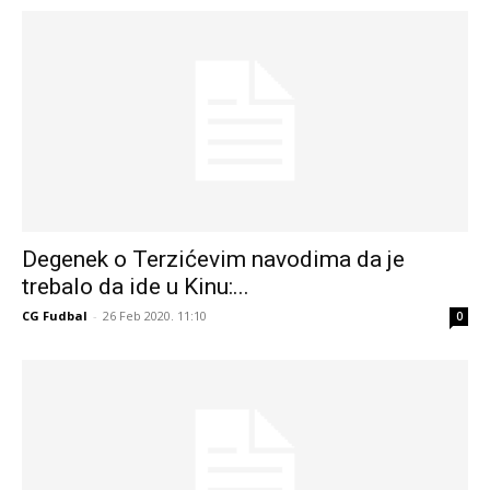
Degenek o Terzićevim navodima da je
trebalo da ide u Kinu:...
CG Fudbal
-
26 Feb 2020. 11:10
0