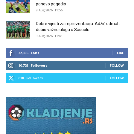
ponovo pogodio
9 Aug 2026. 11:56
Dobre vijesti za reprezentaciju: Adžić odmah
dobio važnu ulogu u Sasuolu
9 Aug 2026. 11:48
22,356
Fans
LIKE
10,703
Followers
FOLLOW
678
Followers
FOLLOW