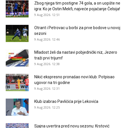
Zbog njega tim postigne 74 gola, a on uopšte ne
igra: Ko je Ostin Mekfi, najveće pojačanje Čelsija!
9 Aug 2026. 12:51
Otrant i Petrovac u borbi za prve bodove u novoj
sezoni
9 Aug 2026. 12:46
Mladost želi da nastavi pobjednički niz, Jezero
traži prvi trijumf
9 Aug 2026. 12:38
Nikić ekspresno pronašao novi klub: Potpisao
ugovor na tri godine
9 Aug 2026. 12:31
Klub izabrao Pavličića prije Lekovića
9 Aug 2026. 12:25
Sjajna uvertira pred novu sezonu: Krstović