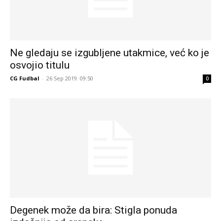
Ne gledaju se izgubljene utakmice, već ko je
osvojio titulu
CG Fudbal
-
26 Sep 2019. 09:50
0
Degenek može da bira: Stigla ponuda