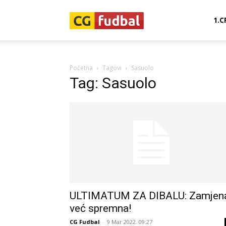
CG-
1.C
Fudbal
Početna
Tagovi
Sasuolo
Tag: Sasuolo
ULTIMATUM ZA DIBALU: Zamjen
već spremna!
CG Fudbal
-
9 Mar 2022. 09:27