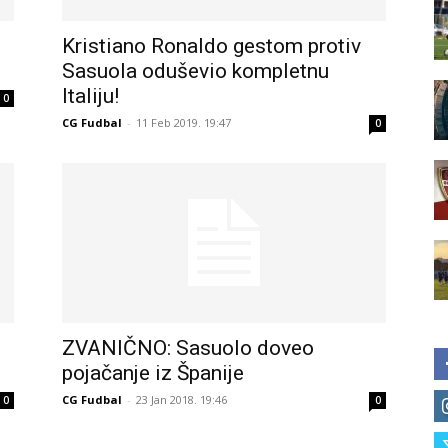
Kristiano Ronaldo gestom protiv
Sasuola oduševio kompletnu
Italiju!
0
CG Fudbal
-
11 Feb 2019. 19:47
0
ZVANIČNO: Sasuolo doveo
pojačanje iz Španije
CG Fudbal
-
23 Jan 2018. 19:46
0
0