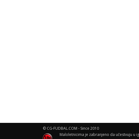
© CG-FUDBAL.COM - Since 2010
Maloletnicima je zabranjeno da učestvuju u ig