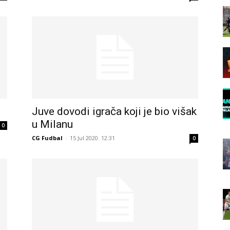
Juve dovodi igrača koji je bio višak
u Milanu
0
CG Fudbal
-
15 Jul 2020. 12:31
0