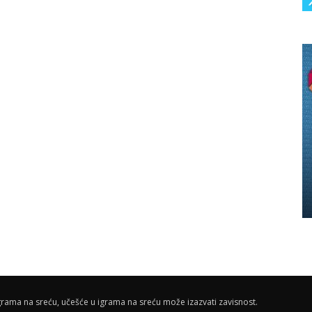
rama na sreću, učešće u igrama na sreću može izazvati zavisnost.