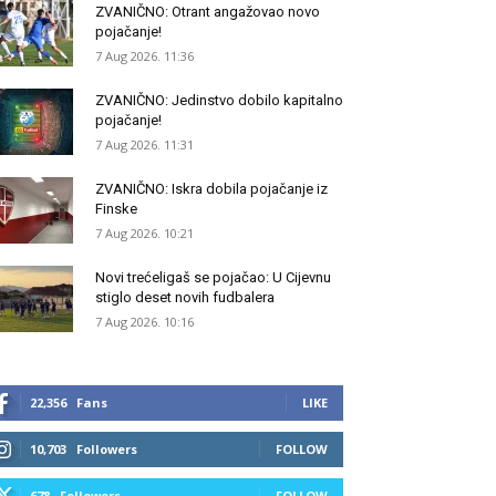
ZVANIČNO: Otrant angažovao novo
pojačanje!
7 Aug 2026. 11:36
ZVANIČNO: Jedinstvo dobilo kapitalno
pojačanje!
7 Aug 2026. 11:31
ZVANIČNO: Iskra dobila pojačanje iz
Finske
7 Aug 2026. 10:21
Novi trećeligaš se pojačao: U Cijevnu
stiglo deset novih fudbalera
7 Aug 2026. 10:16
22,356
Fans
LIKE
10,703
Followers
FOLLOW
678
Followers
FOLLOW