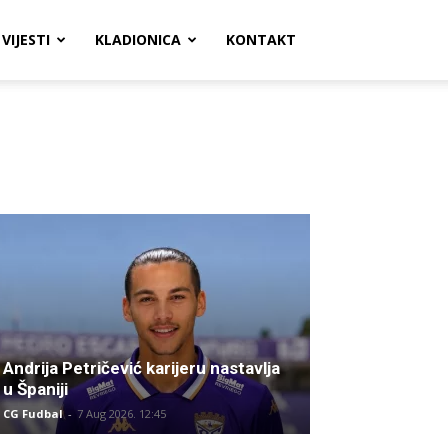
VIJESTI
KLADIONICA
KONTAKT
Andrija Petričević karijeru nastavlja
u Španiji
CG Fudbal
-
7 Aug 2026. 12:45