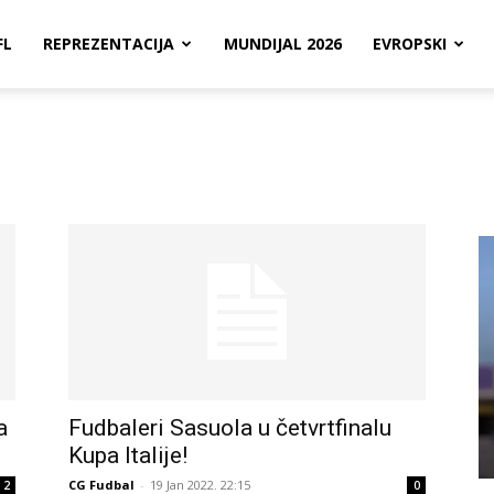
FL
REPREZENTACIJA
MUNDIJAL 2026
EVROPSKI
a
Fudbaleri Sasuola u četvrtfinalu
Kupa Italije!
CG Fudbal
-
19 Jan 2022. 22:15
2
0