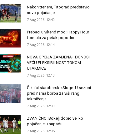
Nakon trenera, Titograd predstavio
novo pojačanje!
7 Aug 2026. 12:40
Prebaci u vikend mod: Happy Hour
formula za petak popodne
7 Aug 2026. 12:14
NOVA OPCIJA ZAMJENA+ DONOSI
VEĆU FLEKSIBILNOST TOKOM
UTAKMICE
7 Aug 2026. 12:13
Čelnici starobarske Sloge: U sezoni
pred nama borba za viši rang
takmičenja
7 Aug 2026. 12:09
ZVANIČNO: Bokelj dobio veliko
pojačanje u napadu
7 Aug 2026. 12:05