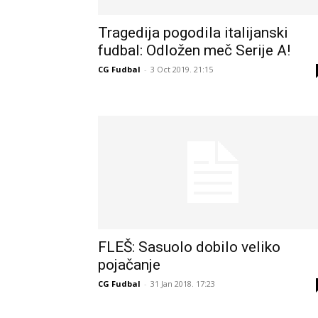
Tragedija pogodila italijanski
fudbal: Odložen meč Serije A!
CG Fudbal
-
3 Oct 2019. 21:15
FLEŠ: Sasuolo dobilo veliko
pojačanje
CG Fudbal
-
31 Jan 2018. 17:23