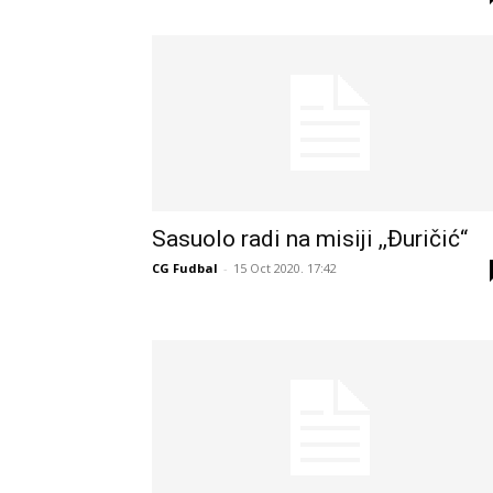
Sasuolo radi na misiji ,,Đuričić“
CG Fudbal
-
15 Oct 2020. 17:42