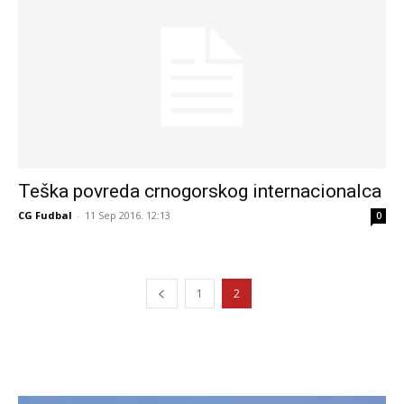
Teška povreda crnogorskog internacionalca
CG Fudbal
-
11 Sep 2016. 12:13
0
1
2