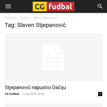
CG-
Početna
Tagovi
Slaven Stjepanović
Tag: Slaven Stjepanović
Fudbal
Stjepanović napustio Dačiju
CG Fudbal
-
11 Jan 2018. 22:50
0