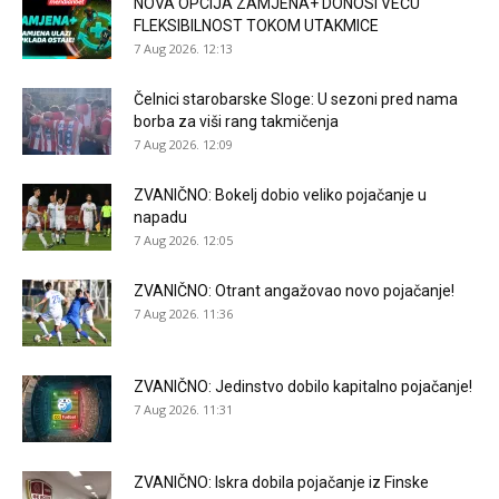
NOVA OPCIJA ZAMJENA+ DONOSI VEĆU
FLEKSIBILNOST TOKOM UTAKMICE
7 Aug 2026. 12:13
Čelnici starobarske Sloge: U sezoni pred nama
borba za viši rang takmičenja
7 Aug 2026. 12:09
ZVANIČNO: Bokelj dobio veliko pojačanje u
napadu
7 Aug 2026. 12:05
ZVANIČNO: Otrant angažovao novo pojačanje!
7 Aug 2026. 11:36
ZVANIČNO: Jedinstvo dobilo kapitalno pojačanje!
7 Aug 2026. 11:31
ZVANIČNO: Iskra dobila pojačanje iz Finske