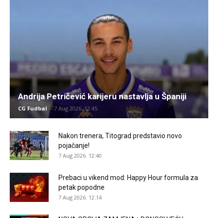
Andrija Petričević karijeru nastavlja u Španiji
CG Fudbal
-
7 Aug 2026. 12:45
Nakon trenera, Titograd predstavio novo
pojačanje!
7 Aug 2026. 12:40
Prebaci u vikend mod: Happy Hour formula za
petak popodne
7 Aug 2026. 12:14