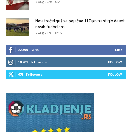
7 Aug 2026. 10:21
Novi trećeligaš se pojačao: U Cijevnu stiglo deset
novih fudbalera
7 Aug 2026. 10:16
22,356
Fans
LIKE
10,703
Followers
FOLLOW
678
Followers
FOLLOW