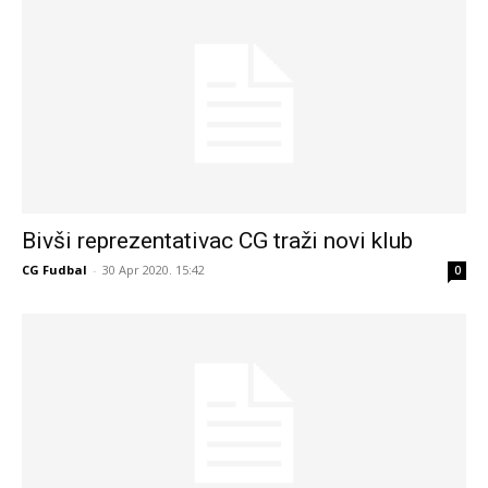
Bivši reprezentativac CG traži novi klub
CG Fudbal
-
30 Apr 2020. 15:42
0