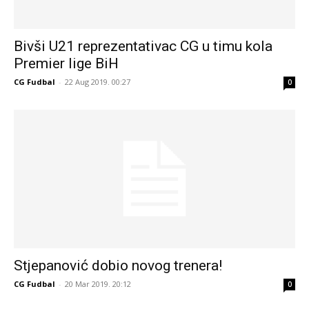
Bivši U21 reprezentativac CG u timu kola
Premier lige BiH
CG Fudbal
-
22 Aug 2019. 00:27
0
Stjepanović dobio novog trenera!
CG Fudbal
-
20 Mar 2019. 20:12
0