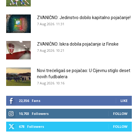
ZVANIČNO: Jedinstvo dobilo kapitalno pojačanje!
7 Aug 2026. 11:31
ZVANIČNO: Iskra dobila pojačanje iz Finske
7 Aug 2026. 10:21
Novi trećeligaš se pojačao: U Cijevnu stiglo deset
novih fudbalera
7 Aug 2026. 10:16
22,356
Fans
LIKE
10,703
Followers
FOLLOW
678
Followers
FOLLOW