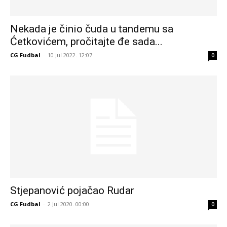
Nekada je činio čuda u tandemu sa
Ćetkovićem, pročitajte đe sada...
CG Fudbal
-
10 Jul 2022. 12:07
0
Stjepanović pojačao Rudar
CG Fudbal
-
2 Jul 2020. 00:00
0