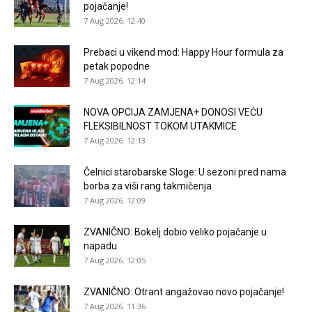
pojačanje!
7 Aug 2026. 12:40
Prebaci u vikend mod: Happy Hour formula za
petak popodne
7 Aug 2026. 12:14
NOVA OPCIJA ZAMJENA+ DONOSI VEĆU
FLEKSIBILNOST TOKOM UTAKMICE
7 Aug 2026. 12:13
Čelnici starobarske Sloge: U sezoni pred nama
borba za viši rang takmičenja
7 Aug 2026. 12:09
ZVANIČNO: Bokelj dobio veliko pojačanje u
napadu
7 Aug 2026. 12:05
ZVANIČNO: Otrant angažovao novo pojačanje!
7 Aug 2026. 11:36