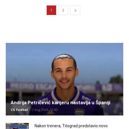
1
2
Andrija Petričević karijeru nastavlja u Španiji
CG Fudbal
-
7 Aug 2026. 12:45
Nakon trenera, Titograd predstavio novo