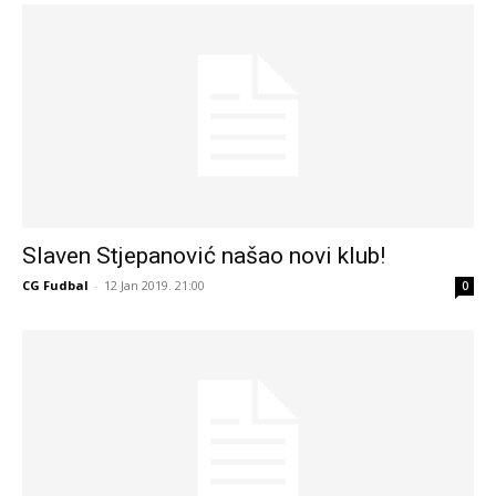
Slaven Stjepanović našao novi klub!
CG Fudbal
-
12 Jan 2019. 21:00
0