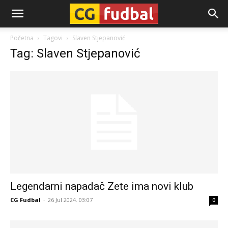
CG-
Početna
Tagovi
Slaven Stjepanović
Tag: Slaven Stjepanović
Fudbal
Legendarni napadač Zete ima novi klub
CG Fudbal
-
26 Jul 2024. 03:07
0