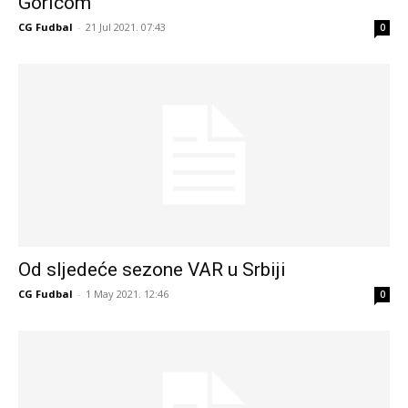
Goricom”
CG Fudbal
-
21 Jul 2021. 07:43
0
Od sljedeće sezone VAR u Srbiji
CG Fudbal
-
1 May 2021. 12:46
0