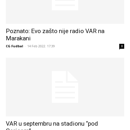
Poznato: Evo zašto nije radio VAR na
Marakani
CG Fudbal
-
14 Feb 2022. 17:39
0
VAR u septembru na stadionu “pod