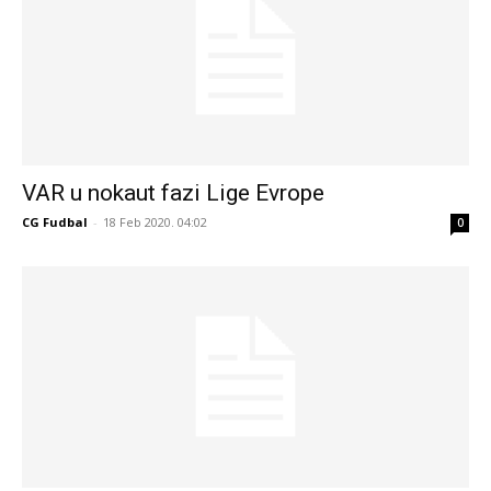
VAR u nokaut fazi Lige Evrope
CG Fudbal
-
18 Feb 2020. 04:02
0