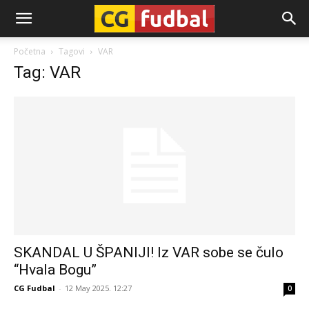
CG-
Početna
Tagovi
VAR
Tag: VAR
Fudbal
SKANDAL U ŠPANIJI! Iz VAR sobe se čulo
“Hvala Bogu”
CG Fudbal
-
12 May 2025. 12:27
0