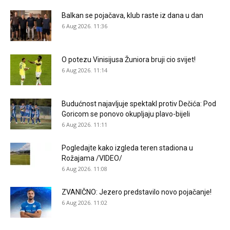
Balkan se pojačava, klub raste iz dana u dan
6 Aug 2026. 11:36
O potezu Vinisijusa Žuniora bruji cio svijet!
6 Aug 2026. 11:14
Budućnost najavljuje spektakl protiv Dečića: Pod
Goricom se ponovo okupljaju plavo-bijeli
6 Aug 2026. 11:11
Pogledajte kako izgleda teren stadiona u
Rožajama /VIDEO/
6 Aug 2026. 11:08
ZVANIČNO: Jezero predstavilo novo pojačanje!
6 Aug 2026. 11:02