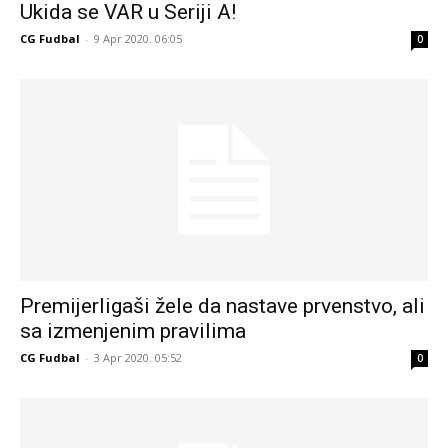
Ukida se VAR u Seriji A!
CG Fudbal
-
9 Apr 2020. 06:05
0
Premijerligaši žele da nastave prvenstvo, ali
sa izmenjenim pravilima
CG Fudbal
-
3 Apr 2020. 05:52
0