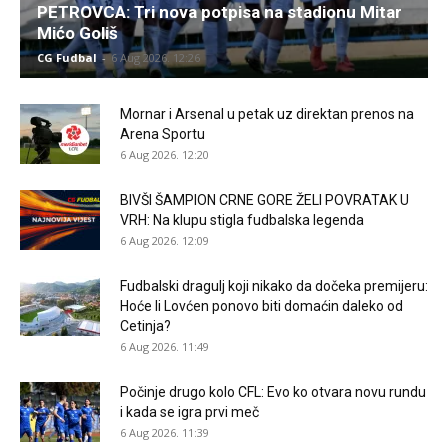
PETROVCA: Tri nova potpisa na stadionu Mitar
Mićo Goliš
CG Fudbal
-
6 Aug 2026. 12:26
Mornar i Arsenal u petak uz direktan prenos na
Arena Sportu
6 Aug 2026. 12:20
BIVŠI ŠAMPION CRNE GORE ŽELI POVRATAK U
VRH: Na klupu stigla fudbalska legenda
6 Aug 2026. 12:09
Fudbalski dragulj koji nikako da dočeka premijeru:
Hoće li Lovćen ponovo biti domaćin daleko od
Cetinja?
6 Aug 2026. 11:49
Počinje drugo kolo CFL: Evo ko otvara novu rundu
i kada se igra prvi meč
6 Aug 2026. 11:39