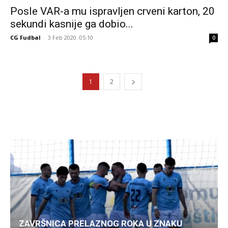
Posle VAR-a mu ispravljen crveni karton, 20
sekundi kasnije ga dobio...
CG Fudbal
-
3 Feb 2020. 05:10
0
1
2
ZAVRŠNICA PRELAZNOG ROKA U ZNAKU