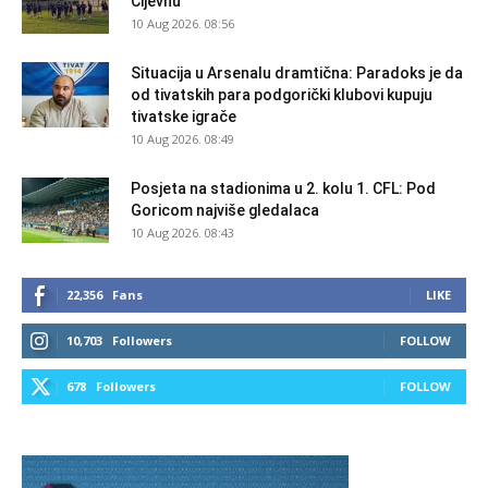
Cijevnu
10 Aug 2026. 08:56
Situacija u Arsenalu dramtična: Paradoks je da
od tivatskih para podgorički klubovi kupuju
tivatske igrače
10 Aug 2026. 08:49
Posjeta na stadionima u 2. kolu 1. CFL: Pod
Goricom najviše gledalaca
10 Aug 2026. 08:43
22,356
Fans
LIKE
10,703
Followers
FOLLOW
678
Followers
FOLLOW