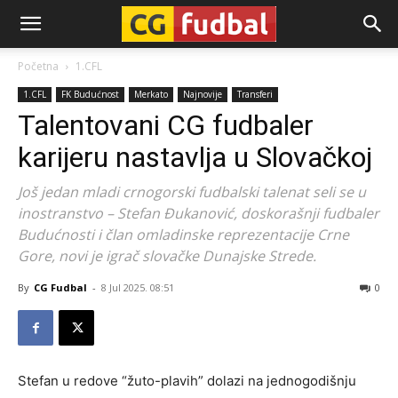
CG-
Početna
1.CFL
1.CFL
FK Budućnost
Merkato
Najnovije
Transferi
Fudbal
Talentovani CG fudbaler
karijeru nastavlja u Slovačkoj
Još jedan mladi crnogorski fudbalski talenat seli se u
inostranstvo – Stefan Đukanović, doskorašnji fudbaler
Budućnosti i član omladinske reprezentacije Crne
Gore, novi je igrač slovačke Dunajske Strede.
By
CG Fudbal
-
8 Jul 2025. 08:51
0
Stefan u redove “žuto-plavih” dolazi na jednogodišnju