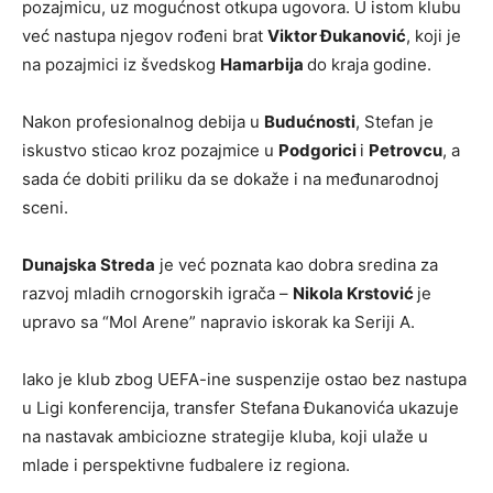
pozajmicu, uz mogućnost otkupa ugovora. U istom klubu
već nastupa njegov rođeni brat
Viktor Đukanović
, koji je
na pozajmici iz švedskog
Hamarbija
do kraja godine.
Nakon profesionalnog debija u
Budućnosti
, Stefan je
iskustvo sticao kroz pozajmice u
Podgorici
i
Petrovcu
, a
sada će dobiti priliku da se dokaže i na međunarodnoj
sceni.
Dunajska Streda
je već poznata kao dobra sredina za
razvoj mladih crnogorskih igrača –
Nikola Krstović
je
upravo sa “Mol Arene” napravio iskorak ka Seriji A.
Iako je klub zbog UEFA-ine suspenzije ostao bez nastupa
u Ligi konferencija, transfer Stefana Đukanovića ukazuje
na nastavak ambiciozne strategije kluba, koji ulaže u
mlade i perspektivne fudbalere iz regiona.