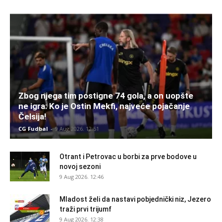
Zbog njega tim postigne 74 gola, a on uopšte
ne igra: Ko je Ostin Mekfi, najveće pojačanje
Čelsija!
CG Fudbal
-
9 Aug 2026. 12:51
Otrant i Petrovac u borbi za prve bodove u
novoj sezoni
9 Aug 2026. 12:46
Mladost želi da nastavi pobjednički niz, Jezero
traži prvi trijumf
9 Aug 2026. 12:38