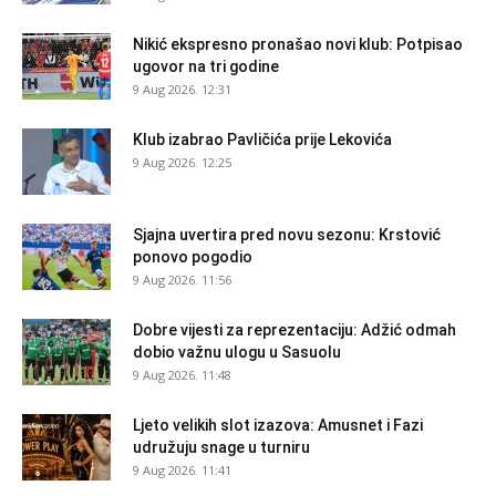
Nikić ekspresno pronašao novi klub: Potpisao
ugovor na tri godine
9 Aug 2026. 12:31
Klub izabrao Pavličića prije Lekovića
9 Aug 2026. 12:25
Sjajna uvertira pred novu sezonu: Krstović
ponovo pogodio
9 Aug 2026. 11:56
Dobre vijesti za reprezentaciju: Adžić odmah
dobio važnu ulogu u Sasuolu
9 Aug 2026. 11:48
Ljeto velikih slot izazova: Amusnet i Fazi
udružuju snage u turniru
9 Aug 2026. 11:41