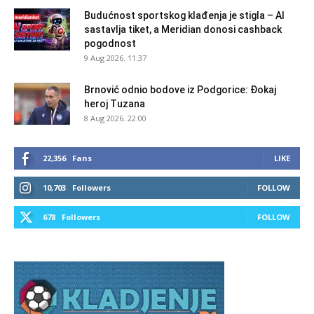
Budućnost sportskog klađenja je stigla – AI
sastavlja tiket, a Meridian donosi cashback
pogodnost
9 Aug 2026. 11:37
Brnović odnio bodove iz Podgorice: Đokaj
heroj Tuzana
8 Aug 2026. 22:00
22,356
Fans
LIKE
10,703
Followers
FOLLOW
678
Followers
FOLLOW