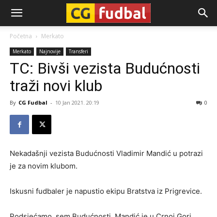
CG-
Početna
Merkato
Merkato
Najnovije
Transferi
Fudbal
TC: Bivši vezista Budućnosti
traži novi klub
By
CG Fudbal
-
10 Jan 2021. 20:19
0
Nekadašnji vezista Budućnosti Vladimir Mandić u potrazi
je za novim klubom.
Iskusni fudbaler je napustio ekipu Bratstva iz Prigrevice.
Podsjećamo, sem Budućnosti, Mandić je u Crnoj Gori