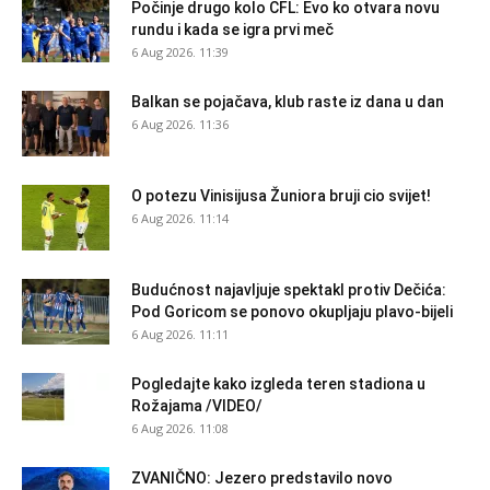
Počinje drugo kolo CFL: Evo ko otvara novu
rundu i kada se igra prvi meč
6 Aug 2026. 11:39
Balkan se pojačava, klub raste iz dana u dan
6 Aug 2026. 11:36
O potezu Vinisijusa Žuniora bruji cio svijet!
6 Aug 2026. 11:14
Budućnost najavljuje spektakl protiv Dečića:
Pod Goricom se ponovo okupljaju plavo-bijeli
6 Aug 2026. 11:11
Pogledajte kako izgleda teren stadiona u
Rožajama /VIDEO/
6 Aug 2026. 11:08
ZVANIČNO: Jezero predstavilo novo