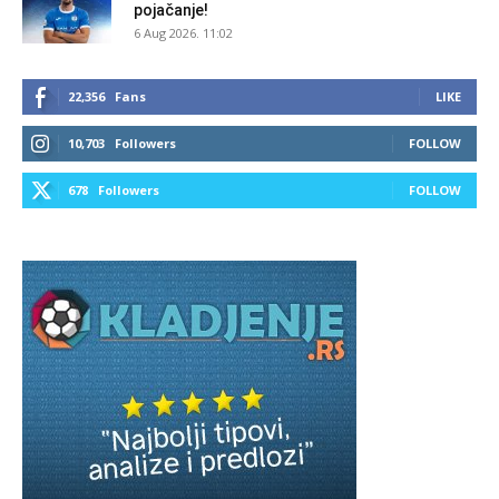
pojačanje!
6 Aug 2026. 11:02
22,356
Fans
LIKE
10,703
Followers
FOLLOW
678
Followers
FOLLOW