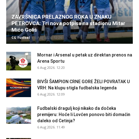
ZAVRŠNICA PRELAZNOG ROKA U ZNAKU
PETROVCA: Tri nova potpisa na stadionu Mitar
Mićo Goliš
CG Fudbal
-
6 Aug 2026. 12:26
Mornar i Arsenal u petak uz direktan prenos na
Arena Sportu
6 Aug 2026. 12:20
BIVŠI ŠAMPION CRNE GORE ŽELI POVRATAK U
VRH: Na klupu stigla fudbalska legenda
6 Aug 2026. 12:09
Fudbalski dragulj koji nikako da dočeka
premijeru: Hoće li Lovćen ponovo biti domaćin
daleko od Cetinja?
6 Aug 2026. 11:49