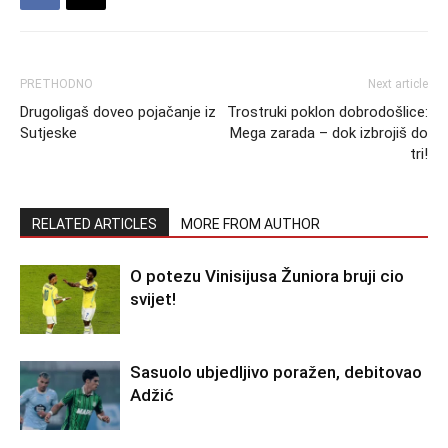
PRETHODNO
Next article
Drugoligaš doveo pojačanje iz
Trostruki poklon dobrodošlice:
Sutjeske
Mega zarada – dok izbrojiš do
tri!
RELATED ARTICLES
MORE FROM AUTHOR
O potezu Vinisijusa Žuniora bruji cio
svijet!
Sasuolo ubjedljivo poražen, debitovao
Adžić