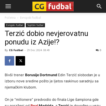
CG-
Početna
Evropski fudbal
Evropski fudbal
Svjetski fudbal
Fudbal
Terzić dobio nevjerovatnu
ponudu iz Azije!?
By
CG Fudbal
-
29 Dec 2024. 08:49
0
Bivši trener
Borusije Dortmund
Edin Terzić slobodan je u
izboru nove sredine pošto je ljetos raskinuo saradnju sa
njemačkim klubom.
On je “milionere” predvodio do finala Lige šampiona gde
su poraženi od
Real
Madrida
, a
Terzić
je dovođen u vezu