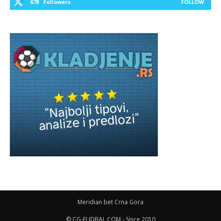
678
Followers
FOLLOW
Meridian bet Crna Gora
© CG-FUDBAL.COM - Since 2010