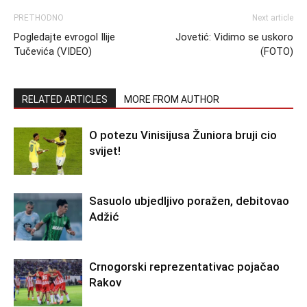
PRETHODNO
Next article
Pogledajte evrogol Ilije
Jovetić: Vidimo se uskoro
Tučevića (VIDEO)
(FOTO)
RELATED ARTICLES
MORE FROM AUTHOR
O potezu Vinisijusa Žuniora bruji cio
svijet!
Sasuolo ubjedljivo poražen, debitovao
Adžić
Crnogorski reprezentativac pojačao
Rakov