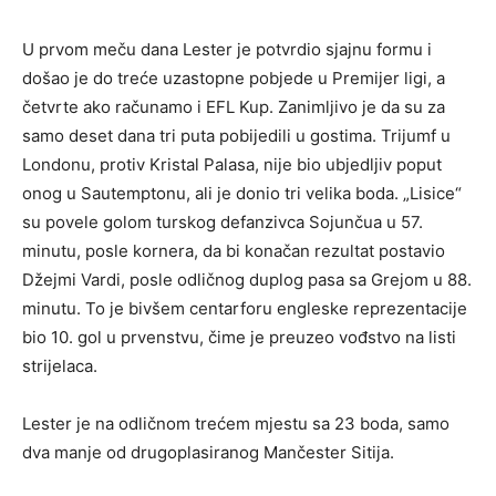
U prvom meču dana Lester je potvrdio sjajnu formu i
došao je do treće uzastopne pobjede u Premijer ligi, a
četvrte ako računamo i EFL Kup. Zanimljivo je da su za
samo deset dana tri puta pobijedili u gostima. Trijumf u
Londonu, protiv Kristal Palasa, nije bio ubjedljiv poput
onog u Sautemptonu, ali je donio tri velika boda. „Lisice“
su povele golom turskog defanzivca Sojunčua u 57.
minutu, posle kornera, da bi konačan rezultat postavio
Džejmi Vardi, posle odličnog duplog pasa sa Grejom u 88.
minutu. To je bivšem centarforu engleske reprezentacije
bio 10. gol u prvenstvu, čime je preuzeo vođstvo na listi
strijelaca.
Lester je na odličnom trećem mjestu sa 23 boda, samo
dva manje od drugoplasiranog Mančester Sitija.