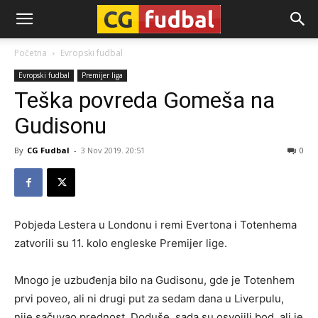
CG-
Početna
Evropski fudbal
Evropski fudbal
Premijer liga
Fudbal
Teška povreda Gomeša na
Gudisonu
By
CG Fudbal
-
3 Nov 2019. 20:51
0
Pobjeda Lestera u Londonu i remi Evertona i Totenhema
zatvorili su 11. kolo engleske Premijer lige.
Mnogo je uzbuđenja bilo na Gudisonu, gde je Totenhem
prvi poveo, ali ni drugi put za sedam dana u Liverpulu,
nije sačuvao prednost. Doduše, sada su osvojili bod, ali je