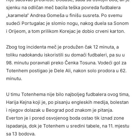
sjenku na odličan meč bacila teška povreda fudbalera
„karamela“ Andrea Gomeša u finišu susreta. Po svemu
sudeći Portugalac je slomio nogu, nakog duela sa Sonom
i Orijeom, a tom prilikom Korejac je dobio crveni karton.
Zbog tog incidenta meč je produžen čak 12 minuta, a
toliku nadokandu iskoristili su domaći fudbaleri, pa su u
98. minutu poravnali preko Čenka Tosuna. Vodeći gol za
Totenhem postigao je Dele Ali, nakon solo prodora u 62.
minutu.
U timu Totenhema nije bilo najboljeg fudbalera ovog tima,
Harija Kejna koji je, po pisanju engleskih medija, bolestan
i njegov dolazak u Beograd pod znakom je pitanja.
Everton je i pored osvojenog boda ostao tik iznad zone
ispadanja, dok je Totenhem u sredini tabele, na 11. mjestu
sa 13 bodova.