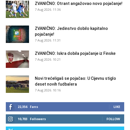
ZVANIČNO: Otrant angažovao novo pojačanje!
7 Aug 2026. 11:36
ZVANIČNO: Jedinstvo dobilo kapitalno
pojačanje!
7 Aug 2026. 11:31
ZVANIČNO: Iskra dobila pojačanje iz Finske
7 Aug 2026. 10:21
Novi trećeligaš se pojačao: U Cijevnu stiglo
deset novih fudbalera
7 Aug 2026. 10:16
22,356
Fans
LIKE
10,703
Followers
FOLLOW