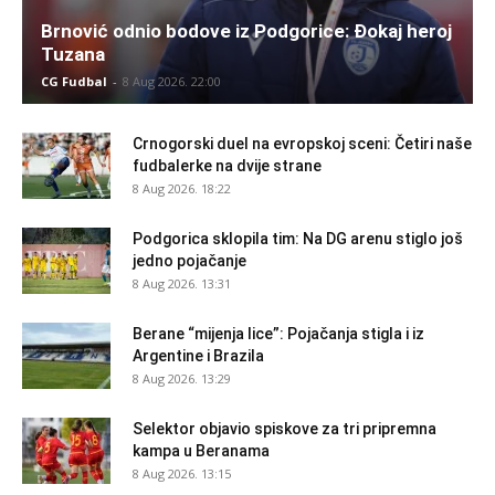
Brnović odnio bodove iz Podgorice: Đokaj heroj
Tuzana
CG Fudbal
-
8 Aug 2026. 22:00
Crnogorski duel na evropskoj sceni: Četiri naše
fudbalerke na dvije strane
8 Aug 2026. 18:22
Podgorica sklopila tim: Na DG arenu stiglo još
jedno pojačanje
8 Aug 2026. 13:31
Berane “mijenja lice”: Pojačanja stigla i iz
Argentine i Brazila
8 Aug 2026. 13:29
Selektor objavio spiskove za tri pripremna
kampa u Beranama
8 Aug 2026. 13:15