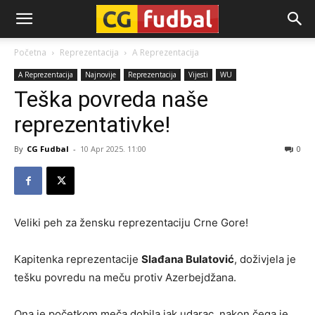
CG-
Početna
Reprezentacija
A Reprezentacija
A Reprezentacija
Najnovije
Reprezentacija
Vijesti
WU
Fudbal
Teška povreda naše
reprezentativke!
By
CG Fudbal
-
10 Apr 2025. 11:00
0
Veliki peh za žensku reprezentaciju Crne Gore!
Kapitenka reprezentacije
Slađana Bulatović
, doživjela je
tešku povredu na meču protiv Azerbejdžana.
Ona je početkom meča dobila jak udarac, nakon čega je