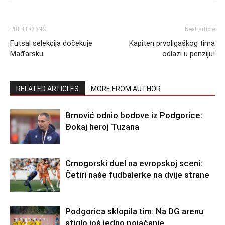
PRETHODNO
Next article
Futsal selekcija dočekuje
Kapiten prvoligaškog tima
Mađarsku
odlazi u penziju!
RELATED ARTICLES
MORE FROM AUTHOR
Brnović odnio bodove iz Podgorice:
Đokaj heroj Tuzana
Crnogorski duel na evropskoj sceni:
Četiri naše fudbalerke na dvije strane
Podgorica sklopila tim: Na DG arenu
stiglo još jedno pojačanje