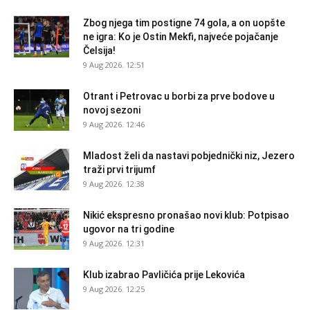
Zbog njega tim postigne 74 gola, a on uopšte
ne igra: Ko je Ostin Mekfi, najveće pojačanje
Čelsija!
9 Aug 2026. 12:51
Otrant i Petrovac u borbi za prve bodove u
novoj sezoni
9 Aug 2026. 12:46
Mladost želi da nastavi pobjednički niz, Jezero
traži prvi trijumf
9 Aug 2026. 12:38
Nikić ekspresno pronašao novi klub: Potpisao
ugovor na tri godine
9 Aug 2026. 12:31
Klub izabrao Pavličića prije Lekovića
9 Aug 2026. 12:25