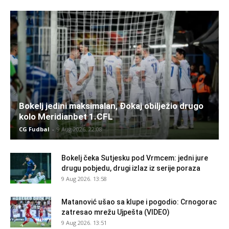
Bokelj jedini maksimalan, Đokaj obilježio drugo
kolo Meridianbet 1.CFL
CG Fudbal
-
9 Aug 2026. 22:08
Bokelj čeka Sutjesku pod Vrmcem: jedni jure
drugu pobjedu, drugi izlaz iz serije poraza
9 Aug 2026. 13:58
Matanović ušao sa klupe i pogodio: Crnogorac
zatresao mrežu Ujpešta (VIDEO)
9 Aug 2026. 13:51