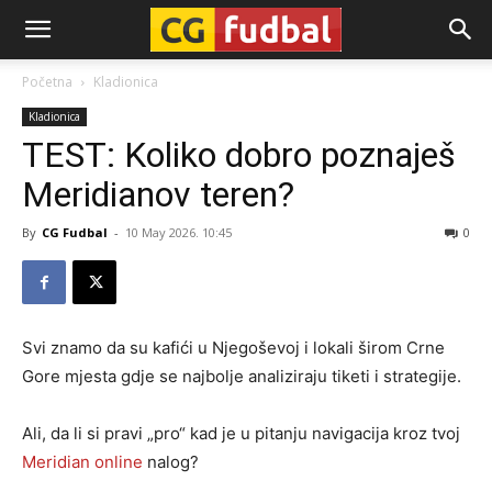
CG-
Početna
Kladionica
Kladionica
Fudbal
TEST: Koliko dobro poznaješ
Meridianov teren?
By
CG Fudbal
-
10 May 2026. 10:45
0
Svi znamo da su kafići u Njegoševoj i lokali širom Crne
Gore mjesta gdje se najbolje analiziraju tiketi i strategije.
Ali, da li si pravi „pro“ kad je u pitanju navigacija kroz tvoj
Meridian
online
nalog?