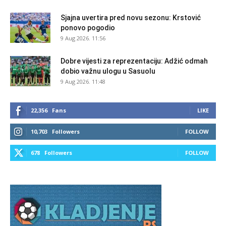
Sjajna uvertira pred novu sezonu: Krstović
ponovo pogodio
9 Aug 2026. 11:56
Dobre vijesti za reprezentaciju: Adžić odmah
dobio važnu ulogu u Sasuolu
9 Aug 2026. 11:48
22,356
Fans
LIKE
10,703
Followers
FOLLOW
678
Followers
FOLLOW