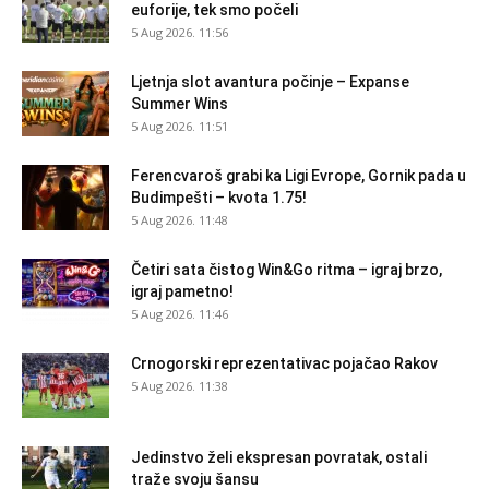
euforije, tek smo počeli
5 Aug 2026. 11:56
Ljetnja slot avantura počinje – Expanse
Summer Wins
5 Aug 2026. 11:51
Ferencvaroš grabi ka Ligi Evrope, Gornik pada u
Budimpešti – kvota 1.75!
5 Aug 2026. 11:48
Četiri sata čistog Win&Go ritma – igraj brzo,
igraj pametno!
5 Aug 2026. 11:46
Crnogorski reprezentativac pojačao Rakov
5 Aug 2026. 11:38
Jedinstvo želi ekspresan povratak, ostali
traže svoju šansu