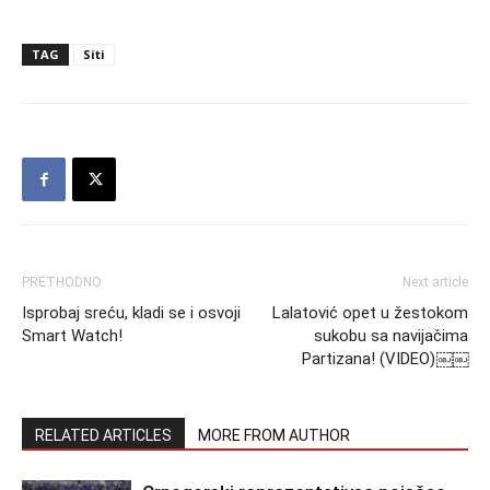
TAG
Siti
PRETHODNO
Next article
Isprobaj sreću, kladi se i osvoji
Lalatović opet u žestokom
Smart Watch!
sukobu sa navijačima
Partizana! (VIDEO)￼￼
RELATED ARTICLES
MORE FROM AUTHOR