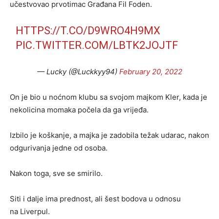
učestvovao prvotimac Građana Fil Foden.
HTTPS://T.CO/D9WRO4H9MX
PIC.TWITTER.COM/LBTK2JOJTF
— Lucky (@Luckkyy94)
February 20, 2022
On je bio u noćnom klubu sa svojom majkom Kler, kada je
nekolicina momaka počela da ga vrijeđa.
Izbilo je koškanje, a majka je zadobila težak udarac, nakon
odgurivanja jedne od osoba.
Nakon toga, sve se smirilo.
Siti i dalje ima prednost, ali šest bodova u odnosu
na Liverpul.