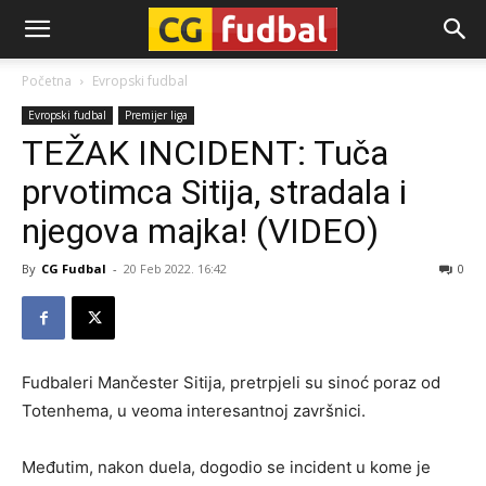
CG-
Početna
Evropski fudbal
Evropski fudbal
Premijer liga
Fudbal
TEŽAK INCIDENT: Tuča
prvotimca Sitija, stradala i
njegova majka! (VIDEO)
By
CG Fudbal
-
20 Feb 2022. 16:42
0
Fudbaleri Mančester Sitija, pretrpjeli su sinoć poraz od
Totenhema, u veoma interesantnoj završnici.
Međutim, nakon duela, dogodio se incident u kome je