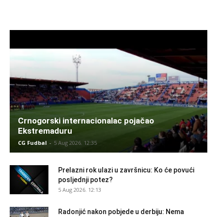
Crnogorski internacionalac pojačao
Ekstremaduru
CG Fudbal
-
5 Aug 2026. 12:35
Prelazni rok ulazi u završnicu: Ko će povući
posljednji potez?
5 Aug 2026. 12:13
Radonjić nakon pobjede u derbiju: Nema