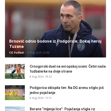
Brnović odnio bodove iz Podgorice: Đokaj heroj
Tuzana
CG Fudbal
-
8 Aug 2026. 22:00
Crnogorski duel na evropskoj sceni: Četiri naše
fudbalerke na dvije strane
8 Aug 2026. 18:22
Podgorica sklopila tim: Na DG arenu stiglo još
jedno pojačanje
8 Aug 2026. 13:31
Berane “mijenja lice”: Pojačanja stigla i iz