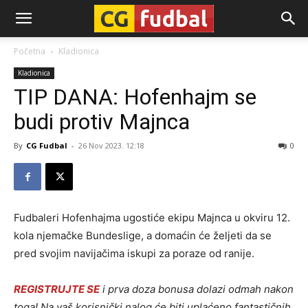
CG-
Početna
Kladionica
Kladionica
Fudbal
TIP DANA: Hofenhajm se
budi protiv Majnca
By
CG Fudbal
-
26 Nov 2023. 12:18
0
Fudbaleri Hofenhajma ugostiće ekipu Majnca u okviru 12.
kola njemačke Bundeslige, a domaćin će željeti da se
pred svojim navijačima iskupi za poraze od ranije.
REGISTRUJTE SE
i prva doza bonusa dolazi odmah nakon
toga! Na vaš korisnički nalog će biti uplaćeno fantastičnih