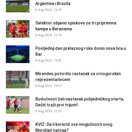
Argentine i Brazila
8 Aug 2026. 13:29
Selektor objavio spiskove za tri pripremna
kampa u Beranama
8 Aug 2026. 13:15
Posljednji dan prelaznog roka donio nova lica u
Bar
8 Aug 2026. 13:09
Mirandes potvrdio rastanak sa crnogorskim
reprezentativcem
8 Aug 2026. 13:07
Budućnost želi nastavak pobjedničkog starta,
Dečić traži prvi trijumf
8 Aug 2026. 12:32
KVIZ: Da li koristiš sve mogućnosti svog
Meridian naloga?