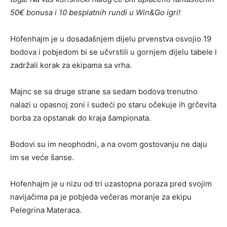
50€ bonusa i 10 besplatnih rundi u Win&Go igri!
Hofenhajm je u dosadašnjem dijelu prvenstva osvojio 19
bodova i pobjedom bi se učvrstili u gornjem dijelu tabele i
zadržali korak za ekipama sa vrha.
Majnc se sa druge strane sa sedam bodova trenutno
nalazi u opasnoj zoni i sudeći po staru očekuje ih grčevita
borba za opstanak do kraja šampionata.
Bodovi su im neophodni, a na ovom gostovanju ne daju
im se veće šanse.
Hofenhajm je u nizu od tri uzastopna poraza pred svojim
navijačima pa je pobjeda večeras moranje za ekipu
Pelegrina Materaca.