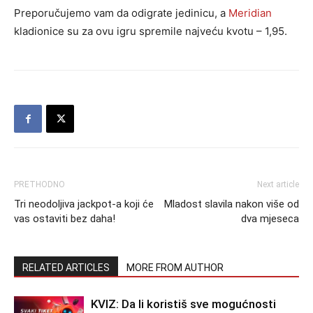
Preporučujemo vam da odigrate jedinicu, a
Meridian
kladionice su za ovu igru spremile najveću kvotu – 1,95.
PRETHODNO
Next article
Tri neodoljiva jackpot-a koji će
Mladost slavila nakon više od
vas ostaviti bez daha!
dva mjeseca
RELATED ARTICLES
MORE FROM AUTHOR
KVIZ: Da li koristiš sve mogućnosti