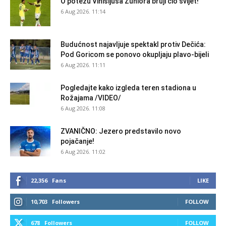
O potezu Vinisijusa Žuniora bruji cio svijet!
6 Aug 2026. 11:14
Budućnost najavljuje spektakl protiv Dečića:
Pod Goricom se ponovo okupljaju plavo-bijeli
6 Aug 2026. 11:11
Pogledajte kako izgleda teren stadiona u
Rožajama /VIDEO/
6 Aug 2026. 11:08
ZVANIČNO: Jezero predstavilo novo
pojačanje!
6 Aug 2026. 11:02
22,356
Fans
LIKE
10,703
Followers
FOLLOW
678
Followers
FOLLOW