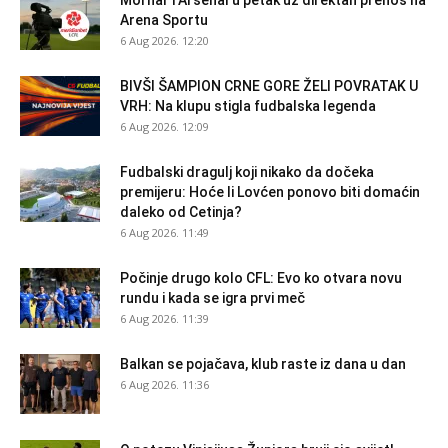
Mornar i Arsenal u petak uz direktan prenos na
Arena Sportu
6 Aug 2026. 12:20
BIVŠI ŠAMPION CRNE GORE ŽELI POVRATAK U
VRH: Na klupu stigla fudbalska legenda
6 Aug 2026. 12:09
Fudbalski dragulj koji nikako da dočeka
premijeru: Hoće li Lovćen ponovo biti domaćin
daleko od Cetinja?
6 Aug 2026. 11:49
Počinje drugo kolo CFL: Evo ko otvara novu
rundu i kada se igra prvi meč
6 Aug 2026. 11:39
Balkan se pojačava, klub raste iz dana u dan
6 Aug 2026. 11:36