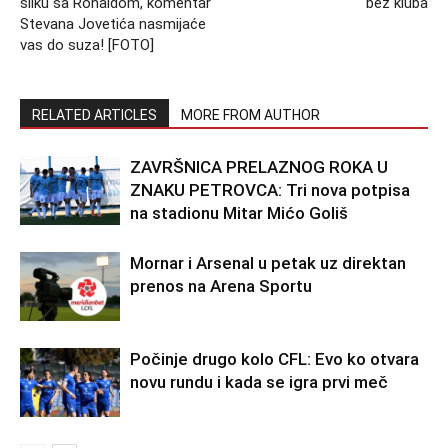
sliku sa Ronaldom, komentar
bez kluba
Stevana Jovetića nasmijaće
vas do suza! [FOTO]
RELATED ARTICLES
MORE FROM AUTHOR
ZAVRŠNICA PRELAZNOG ROKA U
ZNAKU PETROVCA: Tri nova potpisa
na stadionu Mitar Mićo Goliš
Mornar i Arsenal u petak uz direktan
prenos na Arena Sportu
Počinje drugo kolo CFL: Evo ko otvara
novu rundu i kada se igra prvi meč