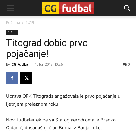
CG-
Početna
1.CFL
1.CFL
Fudbal
Titograd dobio prvo
pojačanje!
By
CG Fudbal
-
15 Jun 2018. 10:26
0
Uprava OFK Titograda angažovala je prvo pojačanje u
ljetnjem prelaznom roku.
Novi fudbaler ekipe sa Starog aerodroma je Branko
Ojdanić, dosadašnji član Borca iz Banja Luke.